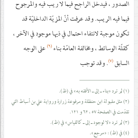
الصدور ، فيدخل الراجح فيما لا ريب فيه والمرجوح
فيما فيه الريب. وقد عرفت أنّ المزيّة الداخليّة قد
تكون موجبة لانتفاء احتمال في ذيها موجود في الآخر ،
(٦)
كقلّة الوسائط ، ومخالفة العامّة بناء
على الوجه
(٧)
السابق
. وقد توجب
__________________
(١) لم ترد «بناء ـ إلى ـ الأفقه به» في (ظ).
(٢) مثل مقبولة ابن حنظلة ومرفوعة زرارة ورواية علي بن أسباط التي
تقدّمت في الصفحة ٥٧ ، ٦٢ و ١٢١.
(٣) لم ترد «لا لوجود ـ إلى ـ كالقياس» في (ظ).
(٤) في (ظ) : «مرجع».