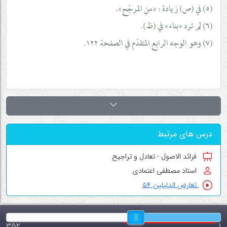
(٥) في (ص) زيادة : «من المرجّح».
(٦) لم ترد «بناء» في (ظ).
(٧) وهو الوجه الرابع المتقدّم في الصفحة ١٢٢.
درس های مرتبط
فرائد الاصول - تعادل و تراجیح
استاد مصطفی اعتمادی
تعارض الدلیلین ۵۴
۳۵۲
۱