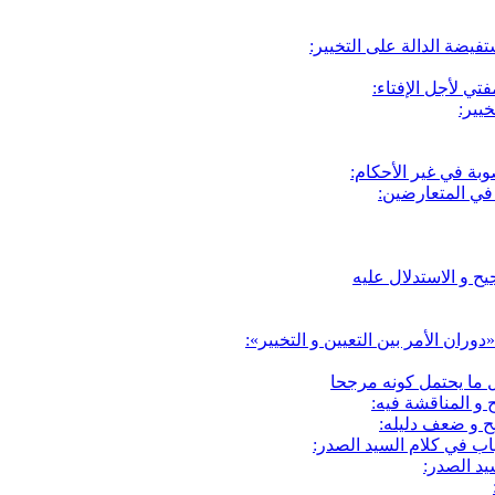
تفيضة الدالة على التخيير:
تي لأجل الإفتاء:
يير:
بة في غير الأحكام:
في المتعارضين:
يح و الاستدلال عليه
ران الأمر بين التعيين و التخيير»:
 ما يحتمل كونه مرجحا
و المناقشة فيه:
 و ضعف دليله:
اب في كلام السيد الصدر:
يد الصدر: