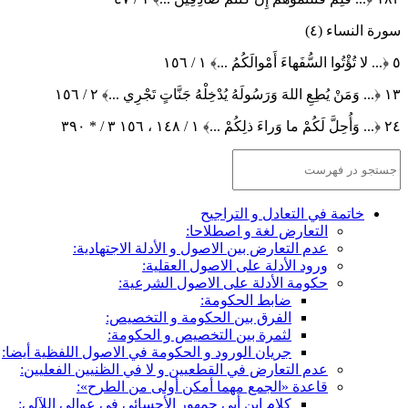
سورة النساء (٤)
٥
﴿
... لا تُؤْتُوا السُّفَهاءَ أَمْوالَكُمُ ...
﴾
١ / ١٥٦
١٣
﴿
... وَمَنْ يُطِعِ اللهَ وَرَسُولَهُ يُدْخِلْهُ جَنَّاتٍ تَجْرِي ...
﴾
٢ / ١٥٦
٢٤
﴿
... وَأُحِلَّ لَكُمْ ما وَراءَ ذلِكُمْ ...
﴾
١ / ١٤٨ ، ١٥٦ ٣ / * ٣٩٠
خاتمة في التعادل و التراجيح
التعارض لغة و اصطلاحا:
عدم التعارض بين الاصول و الأدلة الاجتهادية:
ورود الأدلة على الاصول العقلية:
حكومة الأدلة على الاصول الشرعية:
ضابط الحكومة:
الفرق بين الحكومة و التخصيص:
لثمرة بين التخصيص و الحكومة:
جريان الورود و الحكومة في الاصول اللفظية أيضا:
عدم التعارض في القطعيين و لا في الظنيين الفعليين:
قاعدة «الجمع مهما أمكن أولى من الطرح»:
كلام ابن أبي جمهور الأحسائي في عوالي اللآلي: