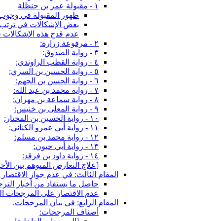
١ - مقبولة عمر بن حنظلة
ظهور المقبولة في وجوب 
بعض الإشكالات في ترتب 
عدم قدح هذه الإشكالات ف
٢ - مرفوعة زرارة:
٣ - رواية الصدوق:
٤ - رواية القطب الراوندي:
٥ - رواية الحسين بن السري:
٦ - رواية الحسن بن الجهم:
٧ - رواية محمد بن عبد الله:
٨ - رواية سماعة بن مهران:
٩ - رواية المعلى بن خنيس:
١٠ - رواية الحسين بن المختار:
١١ - رواية أبي عمرو الكناني:
١٢ - رواية محمد بن مسلم:
١٣ - رواية أبي حيون:
١٤ - رواية داود بن فرقد:
[علاج التعارض المتوهم بين الأخبا
المقام الثالث: في عدم جواز الاقتصا
حاصل ما يستفاد من أخبار الترج
عدم الاقتصار على المرجحات ال
المقام الرابع: في بيان المرجحات.
أصناف المرجحات: