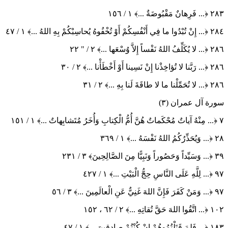
٢٨٣
﴿
... فَرِهانٌ مَقْبُوضَةٌ ...
﴾
١ / ١٥٦
٢٨٤
﴿
... إِنْ تُبْدُوا ما فِي أَنْفُسِكُمْ أَوْ تُخْفُوهُ يُحاسِبْكُمْ بِهِ اللهُ ...
﴾
١ / ٤٧
٢٨٦
﴿
... لا يُكَلِّفُ اللهُ نَفْساً إِلاَّ وُسْعَها ...
﴾
٢ / " ٢٢
٢٨٦
﴿
... رَبَّنا لا تُؤاخِذْنا إِنْ نَسِينا أَوْ أَخْطَأْنا ...
﴾
٢ / ٣٠
٢٨٦
﴿
... لا تُحَمِّلْنا ما لا طاقَةَ لَنا بِهِ ...
﴾
٢ / ٣١
سورة آل عمران (٣)
٧
﴿
... مِنْهُ آياتٌ مُحْكَماتٌ هُنَّ أُمُّ الْكِتابِ وَأُخَرُ مُتَشابِهاتٌ ...
﴾
١ / ١٥١
٢٨
﴿
... وَيُحَذِّرُكُمُ اللهُ نَفْسَهُ ...
﴾
١ / ٣٦٩
٣٩
﴿
... وَسَيِّداً وَحَصُوراً وَنَبِيًّا مِنَ الصَّالِحِينَ
﴾
٣ / ٢٣١
٩٧
﴿
... لِلَّهِ عَلَى النَّاسِ حِجُّ الْبَيْتِ ...
﴾
١ / ٤٢٧
٩٧
﴿
... وَمَنْ كَفَرَ فَإِنَّ اللهَ غَنِيٌّ عَنِ الْعالَمِينَ ...
﴾
٣ / ٥٦
١٠٢
﴿
... اتَّقُوا اللهَ حَقَّ تُقاتِهِ ...
﴾
٢ / ٦٢ ، ١٥٢
١٨٣
﴿
... فَلِمَ قَتَلْتُمُوهُمْ إِنْ كُنْتُمْ صادِقِينَ ...
﴾
١ / ٤٧