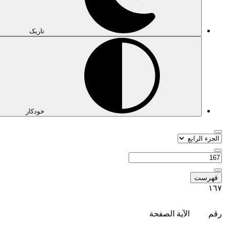
تاریک
خودکار
فهرست
١٦٧
رقم
الآية الصفحة