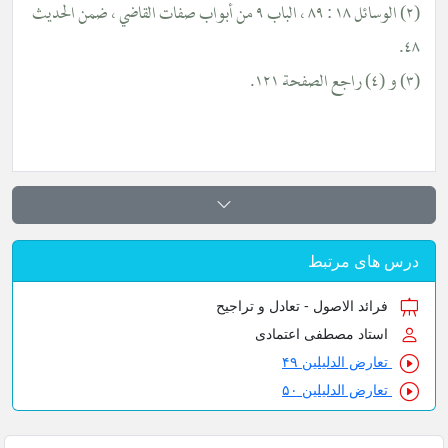
(٢) الوسائل ١٨ : ٨٩ ، الباب ٩ من أبواب صفات القاضي ، ضمن الحديث
س های مرتبط
فرائد الاصول - تعادل و تراجیح
استاد مصطفی اعتمادی
تعارض الدلیلین ۴۹
تعارض الدلیلین ۵۰