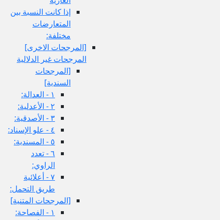
إذا كانت النسبة بين
المتعارضات
مختلفة:
[المرجحات الاخرى‏]
المرجحات غير الدلالية
[المرجحات
السندية]
١ - العدالة:
٢ - الأعدلية:
٣ - الأصدقية:
٤ - علو الإسناد:
٥ - المسندية:
٦ - تعدد
الراوي:
٧ - أعلائية
طريق التحمل:
[المرجحات المتنية]
١ - الفصاحة: