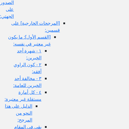
الصدوري
على
الجهتي:
[المرجحات الخارجية] على
قسمين:
[القسم الأول‏]: ما يكون
غير معتبر في نفسه:
١ - شهرة أحد
الخبرين:
٢ - كون الراوي
أفقه:
٣ - مخالفة أحد
الخبرين للعامة:
٤ - كل أمارة
مستقلة غير معتبرة:
الدليل على هذا
النحو من
المرجح:
بقي في المقام