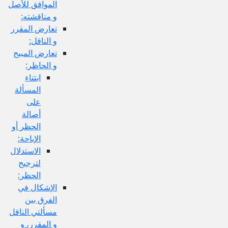
الموافق للأصل
و مناقشته:
تعارض المقرر
و الناقل:
تعارض المبيح
و الحاظر:
ابتناء
المسألة
على
أصالة
الحظر أو
الإباحة:
الاستدلال
لترجيح
الحظر:
الإشكال في
الفرق بين
مسألتي الناقل
و المقرر، و