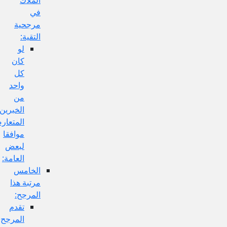
في
مرجحية
التقية:
لو
كان
كل
واحد
من
الخبرين
المتعارضين
موافقا
لبعض
العامة:
الخامس
مرتبة هذا
المرجح:
تقدم
المرجح