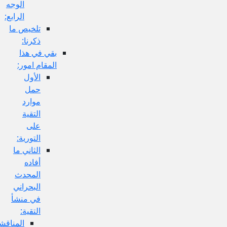
الوجه
الرابع:
تلخيص ما
ذكرنا:
بقي في هذا
المقام امور:
الأول
حمل
موارد
التقية
على
التورية:
الثاني ما
أفاده
المحدث
البحراني
في منشأ
التقية:
المناقشة