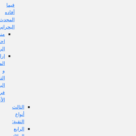
فيما
أفاده
المحدث
البحراني:
منشأ
اختلاف
الروايات:
إرادة
المحامل
و
التأويلات
البعيدة
في
الأخبار:
الثالث
أنواع
التقية:
الرابع
الملاك