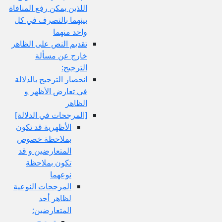
اللذين يمكن رفع المنافاة
بينهما بالتصرف في كل
واحد منهما
تقديم النص على الظاهر
خارج عن مسألة
الترجيح:
انحصار الترجيح بالدلالة
في تعارض الأظهر و
الظاهر
[المرجحات في الدلالة]
الأظهرية قد تكون
بملاحظة خصوص
المتعارضين و قد
تكون بملاحظة
نوعهما
المرجحات النوعية
لظاهر أحد
المتعارضين:
ترجيح