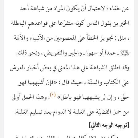
 خفاء ؛ لاحتمال أن يكون المراد من شباهة أحد
خبرين بقول الناس كونه متفرّعا على قواعدهم الباطلة
مثل : تجويز الخطأ على المعصومين من الأنبياء والأئمة
السلام
ـ عمدا أو سهوا ـ والجبر والتفويض ، ونحو ذلك.
د اطلق الشباهة على هذا المعنى في بعض أخبار العرض
ى الكتاب والسنّة ، حيث قال : «فإن أشبههما فهو
(٢)
ّ ، وإن لم يشبههما فهو باطل»
. وهذا الحمل أولى
 حمل القضيّة على الغلبة لا الدوام بعد تسليم الغلبة.
جيه الوجه الثاني