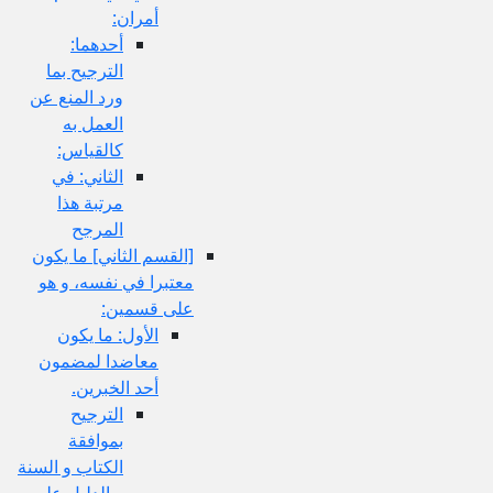
أمران:
أحدهما:
الترجيح بما
ورد المنع عن
العمل به
كالقياس:
الثاني: في
مرتبة هذا
المرجح
[القسم الثاني‏] ما يكون
معتبرا في نفسه، و هو
على قسمين:
الأول: ما يكون
معاضدا لمضمون
أحد الخبرين.
الترجيح
بموافقة
الكتاب و السنة
و الدليل عليه