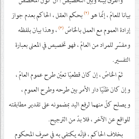
والفرق بينه وبين التخصيص : أنّ كون المخصّص
(٢)
بيانا للعامّ ، إنّما هو
بحكم العقل ، الحاكم بعدم جواز
(٣)
إرادة العموم مع العمل بالخاصّ
، وهذا بيان بلفظه
ومفسّر للمراد من العامّ ، فهو تخصيص في المعنى بعبارة
التفسير.
ثمّ الخاصّ ، إن كان قطعيّا تعيّن طرح عموم العامّ ،
وإن كان ظنّيّا دار الأمر بين طرحه وطرح العموم ،
ويصلح كلّ منهما لرفع اليد بمضمونه على تقدير مطابقته
للواقع عن الآخر ، فلا بدّ من الترجيح.
بخلاف الحاكم ، فإنّه يكتفى به في صرف المحكوم