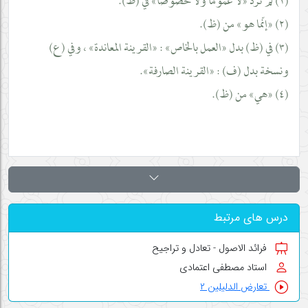
(١) لم ترد «لا عموما ولا خصوصا» في (ظ).
(٢) «إنّما هو» من (ظ).
(٣) في (ظ) بدل «العمل بالخاص» : «القرينة المعاندة» ، وفي (ع)
ونسخة بدل (ف) : «القرينة الصارفة».
(٤) «هي» من (ظ).
درس های مرتبط
فرائد الاصول - تعادل و تراجیح
استاد مصطفی اعتمادی
تعارض الدلیلین ۲