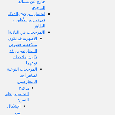
خارج عن مسألة
الترجيح:
انحصار الترجيح بالدلالة
في تعارض الأظهر و
الظاهر
[المرجحات في الدلالة]
الأظهرية قد تكون
بملاحظة خصوص
المتعارضين و قد
تكون بملاحظة
نوعهما
المرجحات النوعية
لظاهر أحد
المتعارضين:
ترجيح
التخصيص على
النسخ:
الإشكال
في