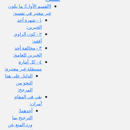
[القسم الأول‏]: ما يكون
غير معتبر في نفسه:
١ - شهرة أحد
الخبرين:
٢ - كون الراوي
أفقه:
٣ - مخالفة أحد
الخبرين للعامة:
٤ - كل أمارة
مستقلة غير معتبرة:
الدليل على هذا
النحو من
المرجح:
بقي في المقام
أمران:
أحدهما:
الترجيح بما
ورد المنع عن