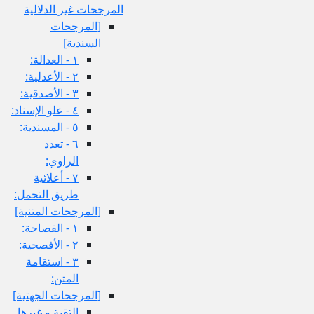
المرجحات غير الدلالية
[المرجحات
السندية]
١ - العدالة:
٢ - الأعدلية:
٣ - الأصدقية:
٤ - علو الإسناد:
٥ - المسندية:
٦ - تعدد
الراوي:
٧ - أعلائية
طريق التحمل:
[المرجحات المتنية]
١ - الفصاحة:
٢ - الأفصحية:
٣ - استقامة
المتن:
[المرجحات الجهتية]
التقية و غيرها