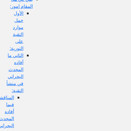
المقام امور:
الأول
حمل
موارد
التقية
على
التورية:
الثاني ما
أفاده
المحدث
البحراني
في منشأ
التقية:
المناقشة
فيما
أفاده
المحدث
البحراني: