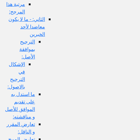
مرتبة هذا
المرجح:
الثاني: - ما لا يكون
معاضدا لأحد
الخبرين
الترجيح
بموافقة
الأصل:
الإشكال
في
الترجيح
بالاصول:
ما استدل به
على تقديم
الموافق للأصل
و مناقشته:
تعارض المقرر
و الناقل:
تعارض المبيح