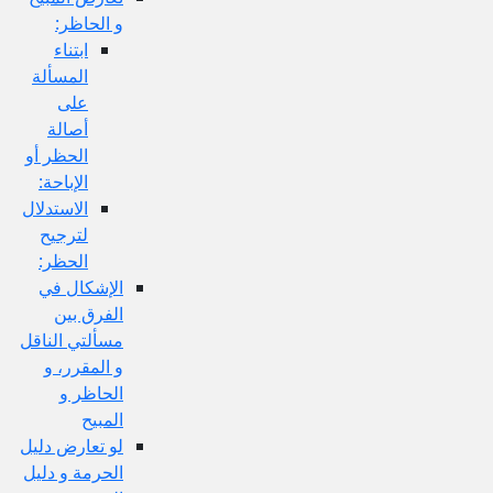
و الحاظر:
ابتناء
المسألة
على
أصالة
الحظر أو
الإباحة:
الاستدلال
لترجيح
الحظر:
الإشكال في
الفرق بين
مسألتي الناقل
و المقرر، و
الحاظر و
المبيح
لو تعارض دليل
الحرمة و دليل