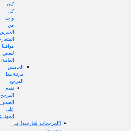
كان
كل
واحد
من
الخبرين
المتعارضين
موافقا
لبعض
العامة:
الخامس
مرتبة هذا
المرجح:
تقدم
المرجح
الصدوري
على
الجهتي:
[المرجحات الخارجية] على
قسمين: