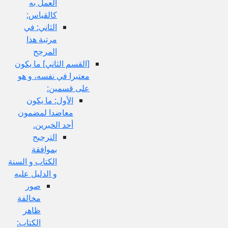
العمل به
كالقياس:
الثاني: في
مرتبة هذا
المرجح
[القسم الثاني‏] ما يكون
معتبرا في نفسه، و هو
على قسمين:
الأول: ما يكون
معاضدا لمضمون
أحد الخبرين.
الترجيح
بموافقة
الكتاب و السنة
و الدليل عليه
صور
مخالفة
ظاهر
الكتاب: