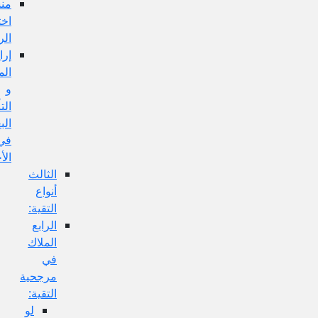
منشأ
اختلاف
الروايات:
إرادة
المحامل
و
التأويلات
البعيدة
في
الأخبار:
الثالث
أنواع
التقية:
الرابع
الملاك
في
مرجحية
التقية:
لو