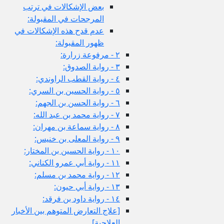
بعض الإشكالات في ترتب
المرجحات في المقبولة:
عدم قدح هذه الإشكالات في
ظهور المقبولة:
٢ - مرفوعة زرارة:
٣ - رواية الصدوق:
٤ - رواية القطب الراوندي:
٥ - رواية الحسين بن السري:
٦ - رواية الحسن بن الجهم:
٧ - رواية محمد بن عبد الله:
٨ - رواية سماعة بن مهران:
٩ - رواية المعلى بن خنيس:
١٠ - رواية الحسين بن المختار:
١١ - رواية أبي عمرو الكناني:
١٢ - رواية محمد بن مسلم:
١٣ - رواية أبي حيون:
١٤ - رواية داود بن فرقد:
[علاج التعارض المتوهم بين الأخبار
العلاجية]