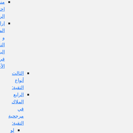
منشأ
اختلاف
الروايات:
إرادة
المحامل
و
التأويلات
البعيدة
في
الأخبار:
الثالث
أنواع
التقية:
الرابع
الملاك
في
مرجحية
التقية:
لو