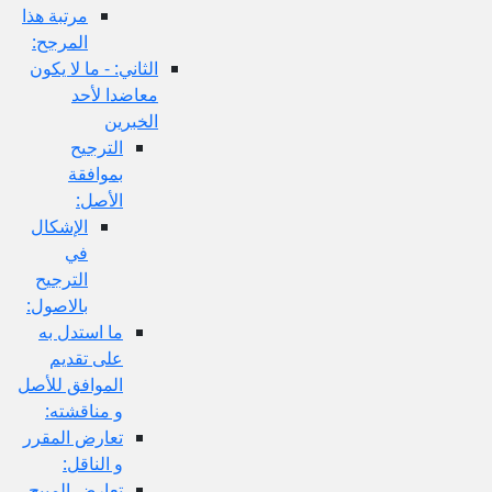
مرتبة هذا
المرجح:
الثاني: - ما لا يكون
معاضدا لأحد
الخبرين
الترجيح
بموافقة
الأصل:
الإشكال
في
الترجيح
بالاصول:
ما استدل به
على تقديم
الموافق للأصل
و مناقشته:
تعارض المقرر
و الناقل:
تعارض المبيح