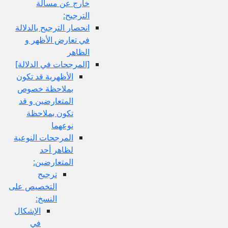
خارج عن مسألة
الترجيح:
انحصار الترجيح بالدلالة
في تعارض الأظهر و
الظاهر
[المرجحات في الدلالة]
الأظهرية قد تكون
بملاحظة خصوص
المتعارضين و قد
تكون بملاحظة
نوعهما
المرجحات النوعية
لظاهر أحد
المتعارضين:
ترجيح
التخصيص على
النسخ:
الإشكال
في