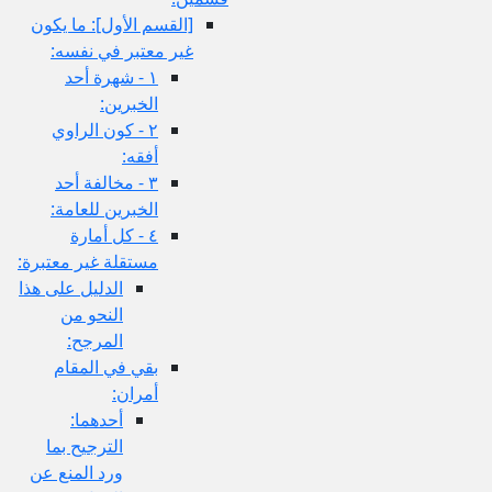
[القسم الأول‏]: ما يكون
غير معتبر في نفسه:
١ - شهرة أحد
الخبرين:
٢ - كون الراوي
أفقه:
٣ - مخالفة أحد
الخبرين للعامة:
٤ - كل أمارة
مستقلة غير معتبرة:
الدليل على هذا
النحو من
المرجح:
بقي في المقام
أمران:
أحدهما:
الترجيح بما
ورد المنع عن