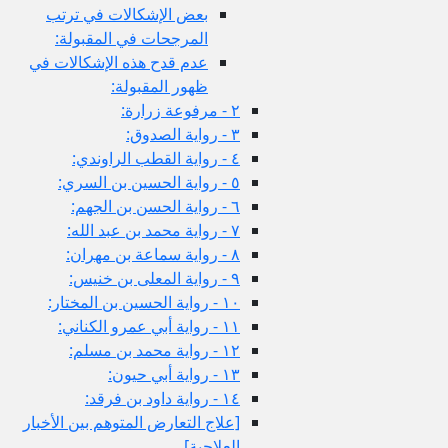
بعض الإشكالات في ترتب
المرجحات في المقبولة:
عدم قدح هذه الإشكالات في
ظهور المقبولة:
٢ - مرفوعة زرارة:
٣ - رواية الصدوق:
٤ - رواية القطب الراوندي:
٥ - رواية الحسين بن السري:
٦ - رواية الحسن بن الجهم:
٧ - رواية محمد بن عبد الله:
٨ - رواية سماعة بن مهران:
٩ - رواية المعلى بن خنيس:
١٠ - رواية الحسين بن المختار:
١١ - رواية أبي عمرو الكناني:
١٢ - رواية محمد بن مسلم:
١٣ - رواية أبي حيون:
١٤ - رواية داود بن فرقد:
[علاج التعارض المتوهم بين الأخبار
العلاجية]