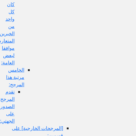
كان
كل
واحد
من
الخبرين
المتعارضين
موافقا
لبعض
العامة:
الخامس
مرتبة هذا
المرجح:
تقدم
المرجح
الصدوري
على
الجهتي:
[المرجحات الخارجية] على
قسمين: