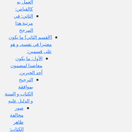
العمل به
كالقياس:
الثاني: في
مرتبة هذا
المرجح
[القسم الثاني‏] ما يكون
معتبرا في نفسه، و هو
على قسمين:
الأول: ما يكون
معاضدا لمضمون
أحد الخبرين.
الترجيح
بموافقة
الكتاب و السنة
و الدليل عليه
صور
مخالفة
ظاهر
الكتاب: