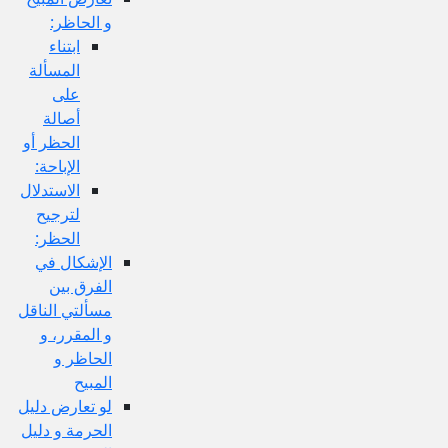
و الحاظر:
ابتناء
المسألة
على
أصالة
الحظر أو
الإباحة:
الاستدلال
لترجيح
الحظر:
الإشكال في
الفرق بين
مسألتي الناقل
و المقرر، و
الحاظر و
المبيح
لو تعارض دليل
الحرمة و دليل