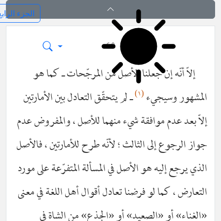
فرائد الاصول (رسائل)
٤٥
إلاّ أنّه إن جعلنا الأصل من المرجّحات ـ كما هو
(١)
مشهور وسيجيء
ـ لم يتحقّق التعادل بين الأمارتين
اّ بعد عدم موافقة شيء منهما للأصل ، والمفروض عدم
از الرجوع إلى الثالث ؛ لأنّه طرح للأمارتين ، فالأصل
ذي يرجع إليه هو الأصل في المسألة المتفرّعة على مورد
تعارض ، كما لو فرضنا تعادل أقوال أهل اللغة في معنى
لغناء» أو «الصعيد» أو «الجذع» من الشاة في