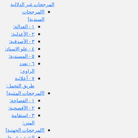
المرجحات غير الدلالية
[المرجحات
السندية]
١ - العدالة:
٢ - الأعدلية:
٣ - الأصدقية:
٤ - علو الإسناد:
٥ - المسندية:
٦ - تعدد
الراوي:
٧ - أعلائية
طريق التحمل:
[المرجحات المتنية]
١ - الفصاحة:
٢ - الأفصحية:
٣ - استقامة
المتن:
[المرجحات الجهتية]
التقية و غيرها