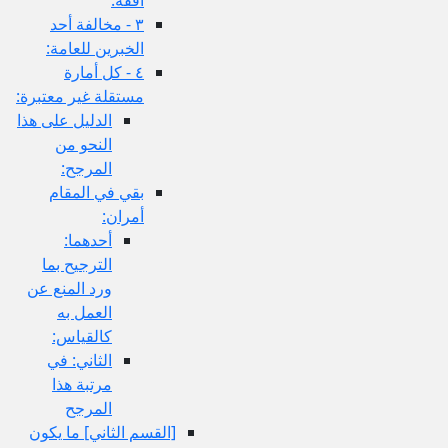
٣ - مخالفة أحد
الخبرين للعامة:
٤ - كل أمارة
مستقلة غير معتبرة:
الدليل على هذا
النحو من
المرجح:
بقي في المقام
أمران:
أحدهما:
الترجيح بما
ورد المنع عن
العمل به
كالقياس:
الثاني: في
مرتبة هذا
المرجح
[القسم الثاني‏] ما يكون