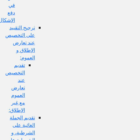
في
دفع
الإشكال:
ترجيح التقييد
على التخصيص
عند تعارض
الإطلاق و
العموم:
تقديم
التخصيص
عند
تعارض
العموم
مع غير
الإطلاق:
تقديم الجملة
الغائية على
الشرطية، و
الشرطية على