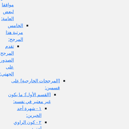
موافقا
لبعض
العامة:
الخامس
مرتبة هذا
المرجح:
تقدم
المرجح
الصدوري
على
الجهتي:
[المرجحات الخارجية] على
قسمين:
[القسم الأول‏]: ما يكون
غير معتبر في نفسه:
١ - شهرة أحد
الخبرين:
٢ - كون الراوي
أفقه: