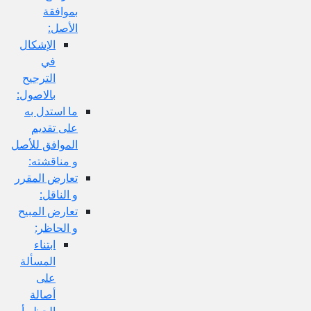
بموافقة
الأصل:
الإشكال
في
الترجيح
بالاصول:
ما استدل به
على تقديم
الموافق للأصل
و مناقشته:
تعارض المقرر
و الناقل:
تعارض المبيح
و الحاظر:
ابتناء
المسألة
على
أصالة
الحظر أو