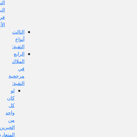
التأويلات
البعيدة
في
الأخبار:
الثالث
أنواع
التقية:
الرابع
الملاك
في
مرجحية
التقية:
لو
كان
كل
واحد
من
الخبرين
المتعارضين