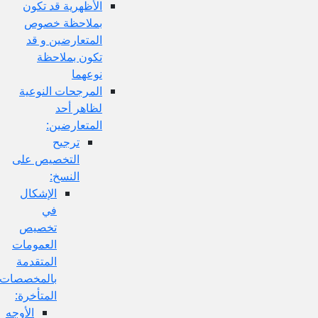
الأظهرية قد تكون
بملاحظة خصوص
المتعارضين و قد
تكون بملاحظة
نوعهما
المرجحات النوعية
لظاهر أحد
المتعارضين:
ترجيح
التخصيص على
النسخ:
الإشكال
في
تخصيص
العمومات
المتقدمة
بالمخصصات
المتأخرة:
الأوجه