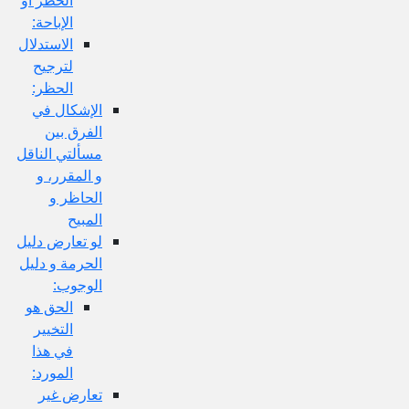
الإباحة:
الاستدلال
لترجيح
الحظر:
الإشكال في
الفرق بين
مسألتي الناقل
و المقرر، و
الحاظر و
المبيح
لو تعارض دليل
الحرمة و دليل
الوجوب:
الحق هو
التخيير
في هذا
المورد:
تعارض غير