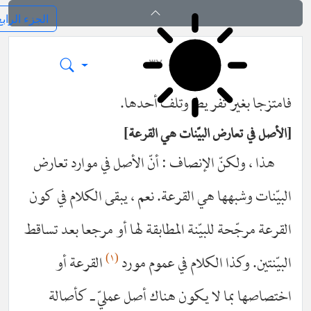
فرائد الاصول (رسائل)
٣٢
متزجا بغير تفريط وتلف أحدها.
أصل في تعارض البيّنات هي القرعة
هذا ، ولكنّ الإنصاف : أنّ الأصل في موارد تعارض
بيّنات وشبهها هي القرعة. نعم ، يبقى الكلام في كون
قرعة مرجّحة للبيّنة المطابقة لها أو مرجعا بعد تساقط
(١)
بيّنتين. وكذا الكلام في عموم مورد
القرعة أو
تصاصها بما لا يكون هناك أصل عمليّ ـ كأصالة