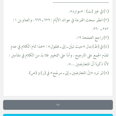
________________
(٢) انظر مبحث القرعة في عوائد الأيّام : ٦٣٩ ـ ٦٦٩ ، والعناوين ١ :
٣٦٠.
(٤) في (ظ) بدل «حيث تبيّن ـ إلى ـ فنقول» : «هذا تمام الكلام في عدم
ّم الجمع على الترجيح ، وأمّا على التخيير فلا بدّ من الكلام في مقامين ؛
ّا ذكرنا أنّ المتعارضين ...».