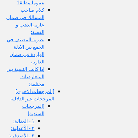
عموما مطلقا:
كلام صاحب
المسالك في ضمان
عارية الذهب و
الفضة:
نظرية المصنف في
الجمع بين الأدلة
الواردة في ضمان
العارية
إذا كانت النسبة بين
المتعارضات
مختلفة:
[المرجحات الاخرى‏]
المرجحات غير الدلالية
[المرجحات
السندية]
١ - العدالة:
٢ - الأعدلية:
٣ - الأصدقية: