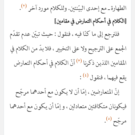
(٢)
طهارة ـ مع إحدى البيّنتين. وللكلام مورد آخر
.
كلام في أحكام التعارض في مقامين
فلنرجع إلى ما كنّا فيه ، فنقول : حيث تبيّن عدم تقدّم
مع على الترجيح ولا على التخيير ، فلا بدّ من الكلام في
(٣)
مقامين اللذين ذكرنا
أنّ الكلام في أحكام التعارض
(٤)
ع فيهما ، فنقول
:
إنّ المتعارضين ، إمّا أن لا يكون مع أحدهما مرجّح
كونان متكافئين متعادلين ، وإمّا أن يكون مع أحدهما
(٥)
جّح
.