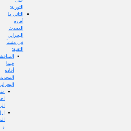
التورية:
الثاني ما
أفاده
المحدث
البحراني
في منشأ
التقية:
المناقشة
فيما
أفاده
المحدث
البحراني:
منشأ
اختلاف
الروايات:
إرادة
المحامل
و