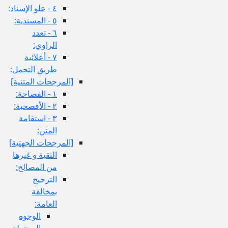
٤ - علو الإسناد:
٥ - المسندية:
٦ - تعدد
الراوي:
٧ - أعلائية
طريق التحمل:
[المرجحات المتنية]
١ - الفصاحة:
٢ - الأفصحية:
٣ - استقامة
المتن:
[المرجحات الجهتية]
التقية و غيرها
من المصالح:
الترجيح
بمخالفة
العامة:
الوجوه
المحتملة