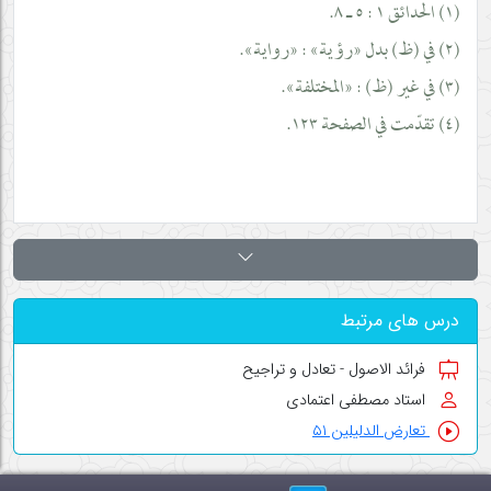
(١) الحدائق ١ : ٥ ـ ٨.
(٢) في (ظ) بدل «رؤية» : «رواية».
(٣) في غير (ظ) : «المختلفة».
(٤) تقدّمت في الصفحة ١٢٣.
درس های مرتبط
فرائد الاصول - تعادل و تراجیح
استاد مصطفی اعتمادی
تعارض الدلیلین ۵۱