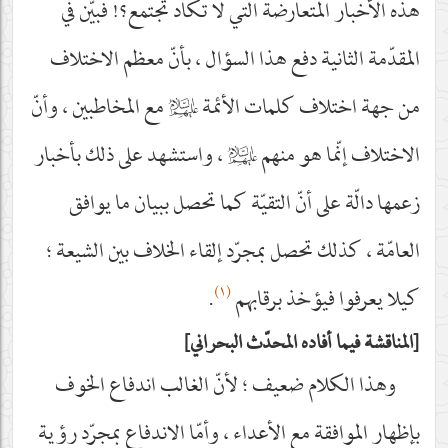
هذه الأخبار المتعارضة التي لا تكاد تجتمع؟! فبيّن في
المقدّمة الثانية دفع هذا السؤال ، بأنّ معظم الاختلاف
من جهة اختلاف كلمات الأئمة
عليهم‌السلام
مع المخاطبين ، وأنّ
الاختلاف إنّما هو منهم
عليهم‌السلام
، واستشهد على ذلك بأخبار
زعمها دالّة على أنّ التقيّة كما تحصل ببيان ما يوافق
العامّة ، كذلك تحصل بمجرّد إلقاء الخلاف بين الشيعة ؛
(١)
كيلا يعرفوا فيؤخذ برقابهم
.
المناقشة فيما أفاده المحدّث البحراني
وهذا الكلام ضعيف ؛ لأنّ الغالب اندفاع الخوف
بإظهار الموافقة مع الأعداء ، وأمّا الاندفاع بمجرّد رؤية