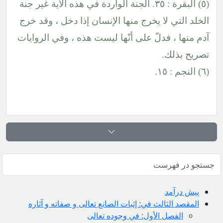
(٥) البقرة : ٣٥. الجنة الواردة في هذه الآية غير جنة
الخلد التي لا يخرج منها الإنسان إذا دخل ، وقد خرج
آدم منها ، فدلّ على أنّها ليست هذه ، وفي الروايات
تصريح بذلك.
(٦) النجم : ١٥.
پيش ‏درآمد
المقصد الثالث في: إثبات الصانع تعالى و صفاته و آثاره
الفصل الأول: في وجوده تعالى