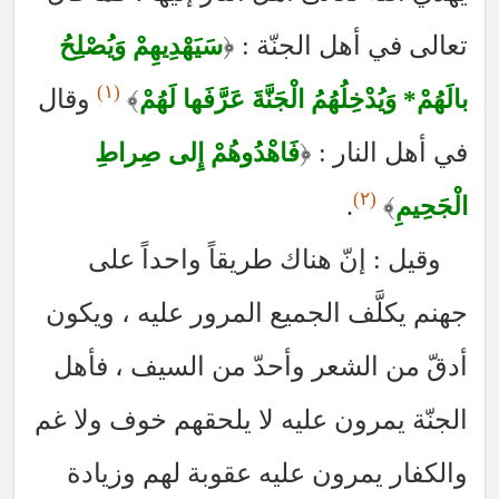
تعالى في أهل الجنّة :
﴿
سَيَهْدِيهِمْ وَيُصْلِحُ
(١)
﴾
وقال
بالَهُمْ* وَيُدْخِلُهُمُ الْجَنَّةَ عَرَّفَها لَهُمْ
في أهل النار :
﴿
فَاهْدُوهُمْ إِلى صِراطِ
(٢)
.
﴾
الْجَحِيمِ
وقيل : إنّ هناك طريقاً واحداً على
جهنم يكلَّف الجميع المرور عليه ، ويكون
أدقّ من الشعر وأحدّ من السيف ، فأهل
الجنّة يمرون عليه لا يلحقهم خوف ولا غم
والكفار يمرون عليه عقوبة لهم وزيادة