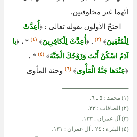
أنّهما غير مخلوقتين.
احتجّ الأولون بقوله تعالى :
﴿
أُعِدَّتْ
(٤)
(٣)
﴿
* ،
﴾
﴿
،
﴾
لِلْمُتَّقِينَ
أُعِدَّتْ لِلْكافِرِينَ
يا
(٥)
* ،
﴾
آدَمُ اسْكُنْ أَنْتَ وَزَوْجُكَ الْجَنَّةَ
(٦)
﴿
﴾
وجنة المأوى
عِنْدَها جَنَّةُ الْمَأْوى
__________________
(١) محمد : ٥ ـ ٦.
(٢) الصافات : ٢٣.
(٣) آل عمران : ١٣٣.
(٤) البقرة : ٢٤ ، آل عمران : ١٣١.