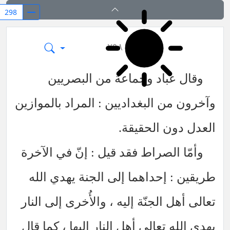
کشف المراد في شرح تجرید الإعتقاد (قسم ا
٢٩٨
وقال عباد وجماعة من البصريين
وآخرون من البغداديين : المراد بالموازين
العدل دون الحقيقة.
وأمّا الصراط فقد قيل : إنّ في الآخرة
طريقين : إحداهما إلى الجنة يهدي الله
تعالى أهل الجنّة إليه ، والأُخرى إلى النار
يهدي الله تعالى أهل النار إليها ، كما قال