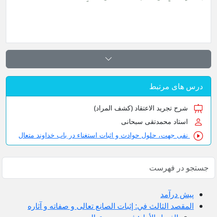
درس های مرتبط
شرح تجرید الاعتقاد (کشف المراد)
استاد محمدتقی سبحانی
نفی جهت، حلول حوادث و اثبات استغناء در باب خداوند متعال
پيش ‏درآمد
المقصد الثالث في: إثبات الصانع تعالى و صفاته و آثاره