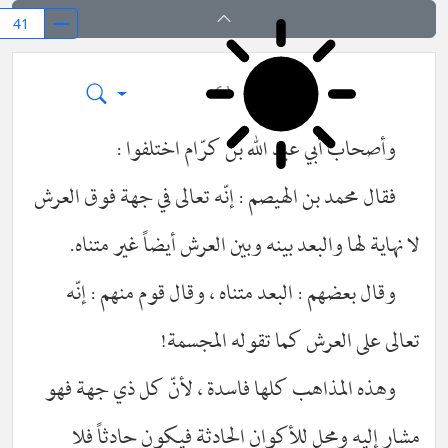
کشف المراد في شرح تجرید الإعتقاد (قسم ا
٤١
وأصحاب أبي عبد الله بن كرّام اختلفوا :
فقال محمد بن الهيصم : إنّه تعالى في جهة فوق العرش
لا نهاية لها والبعد بينه وبين العرش أيضاً غير متناه.
وقال بعضهم : البعد متناه ، وقال قوم منهم : إنّه
تعالى على العرش كما تقوله المجسمة!
وهذه المذاهب كلها فاسدة ، لأنّ كل ذي جهة فهو
مشار إليه ومحل للأكوان الحادثة فيكون حادثاً فلا