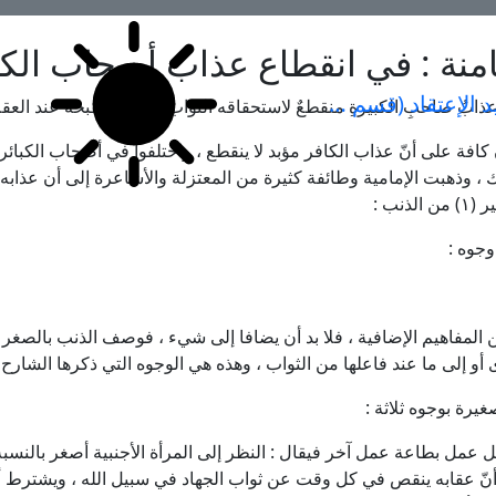
امنة : في انقطاع عذاب أصحاب الكب
کشف المراد في شرح تجرید الإعتقاد (قسم الإلهیات)
وعذابُ صاحبِ الكبيرةِ منقطعٌ لاستحقاقه الثواب بإيمانه ولقبحه عند العقل
افة على أنّ عذاب الكافر مؤبد لا ينقطع ، واختلفوا في أصحاب الكبائر
ك ، وذهبت الإمامية وطائفة كثيرة من المعتزلة والأشاعرة إلى أن عذابه
ير
(١)
من الذنب :
وجوه :
من المفاهيم الإضافية ، فلا بد أن يضافا إلى شيء ، فوصف الذنب بالصغر إ
أو إلى ما عند فاعلها من الثواب ، وهذه هي الوجوه التي ذكرها الشارح ،
يرة بوجوه ثلاثة :
 عمل بطاعة عمل آخر فيقال : النظر إلى المرأة الأجنبية أصغر بالنسبة
أنّ عقابه ينقص في كل وقت عن ثواب الجهاد في سبيل الله ، ويشترط 