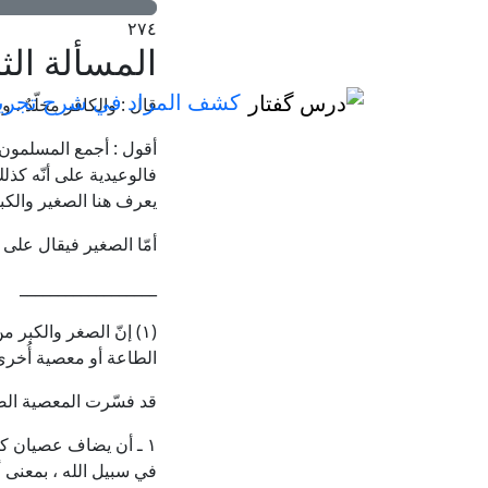
٢٧٤
المسألة الث
قال : والكافر مخلّدٌ ، 
أقول
: أجمع المسلمون ك
فالوعيدية على أنّه كذل
يعرف هنا الصغير والكب
أمّا الصغير فيقال على 
__________________
(١) إنّ الصغر والكبر 
الطاعة أو معصية أُخرى 
قد فسّرت المعصية الصغ
١ ـ أن يضاف عصيان كل
في سبيل الله ، بمعنى 