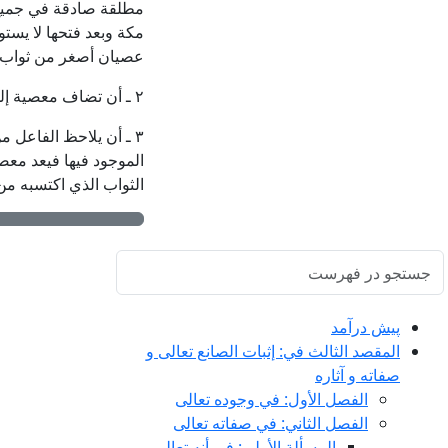
مطلقة صادقة في جميع ال
مكة وبعد فتحها لا يستو
عصيان أصغر من ثواب ال
٢ ـ أن تضاف معصية إلى معصية أُخرى كعقاب النظر بالنسبة إلى الكذب والغيبة.
٣ ـ أن يلاحظ الفاعل 
الموجود فيها فيعد معصي
الثواب الذي اكتسبه من
پيش ‏درآمد
المقصد الثالث في: إثبات الصانع تعالى و
صفاته و آثاره
الفصل الأول: في وجوده تعالى
الفصل الثاني: في صفاته تعالى
المسألة الأولى: في أنه تعالى