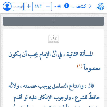
کشف المراد في شرح تجرید الإعتقاد (قسم الإلهیات)
فهرست
١٨٤
المسألة الثانية : في أنّ الإمام يجب أن يكون
(١)
معصوماً
قال : وامتناع التسلسل يوجب عصمته ، ولأنَّه
حافظٌ للشرع ، ولوجوب الإنكار عليه لو أقدم