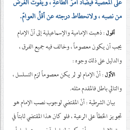
على المعصية فيضادُّ أمرَ الطاعةِ ، ويفوتُ الغرضُ
من نصبه ، ولانحطاط درجته عن أقلِّ العوامّ.
: ذهبت الإمامية والإسماعيلية إلى أنّ الإمام
أقول
يجب أن يكون معصوماً ، وخالف فيه جميع الفرق ،
والدليل على ذلك وجوه :
: أنّ الإمام لو لم يكن معصوماً لزم التسلسل ،
الأوّل
والتالي باطل فالمقدم مثله.
بيان الشرطية : أنّ المقتضي لوجوب نصب الإمام هو
تجويز الخطأ على الرعية ، فلو كان هذا المقتضي ثابتاً في