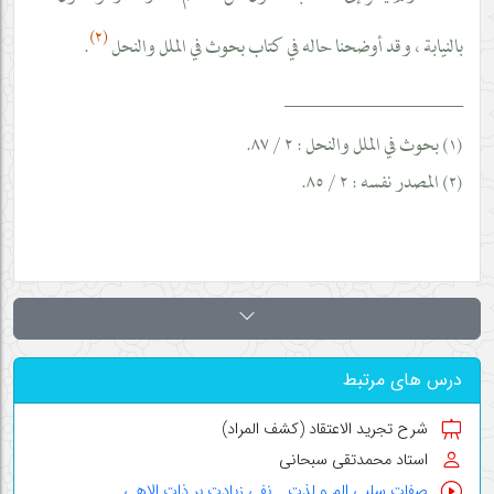
(٢)
بالنيابة ، وقد أوضحنا حاله في كتاب بحوث في الملل والنحل
.
__________________
بحوث في الملل والنحل : ٢ / ٨٧.
١)
(
المصدر نفسه : ٢ / ٨٥.
٢)
(
درس های مرتبط
شرح تجرید الاعتقاد (کشف المراد)
استاد محمدتقی سبحانی
صفات سلبی الم و لذت _ نفی زیادت بر ذات الاهی