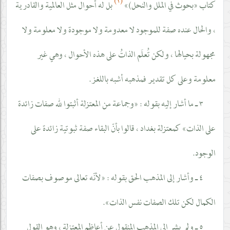
(١)
كتاب «بحوث في الملل والنحل)»
بل له أحوال مثل العالمية والقادرية
، والحال عنده صفة للموجود لا معدومة ولا موجودة ولا معلومة ولا
مجهولة بحيالها ، ولكن تُعلَم الذاتُ على هذه الأحوال ، وهي غير
معلومة وعلى كل تقدير فمذهبه أشبه باللغز.
٣ ـ ما أشار إليه بقوله : «وجماعة من المعتزلة أثبتوا لله صفات زائدة
على الذات» كمعتزلة بغداد ، قالوا بأنّ البقاء صفة ثبوتية زائدة على
الوجود.
٤ ـ وأشار إلى المذهب الحق بقوله : «لأنّه تعالى موصوف بصفات
الكمال لكن تلك الصفات نفس الذات».
٥ ـ ولم يشر إلى المذهب المنقول عن أعاظم المعتزلة ، وهو القول