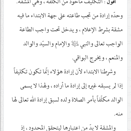
: التكليف مأخوذ من الكلفة ، وهي المشقة.
أقول
وحدّه إرادة من تجب طاعته على جهة الابتداء ما فيه
مشقة بشرط الإعلام ، ويدخل تحت واجب الطاعة
الواجب تعالى والنبي
عليه‌السلام
والإمام والسيّد والوالد
والمنعم ، ويخرج البواقي.
وشرطنا الابتداء لأن إرادة هؤلاء إنّما تكون تكليفاً
إذا لم يسبقه غيره إلى إرادة ما أراده ، ولهذا لا يسمى
الوالد مكلّفاً بأمر الصلاة ولده لسبق إرادة الله تعالى لها
منه.
والمشقة لا بدّ من اعتبارها ليتحقق المحدود ، إذ