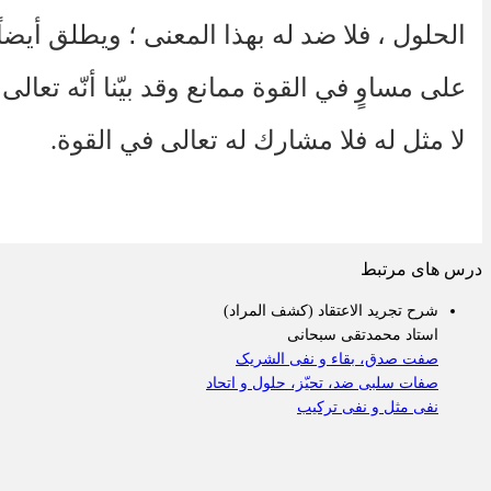
الحلول ، فلا ضد له بهذا المعنى ؛ ويطلق أيضاً
على مساوٍ في القوة ممانع وقد بيّنا أنّه تعالى
لا مثل له فلا مشارك له تعالى في القوة.
س های مرتبط
شرح تجرید الاعتقاد (کشف المراد)
استاد محمدتقی سبحانی
صفت صدق، بقاء و نفی الشریک
صفات سلبی ضد، تحیّز، حلول و اتحاد
نفی مثل و نفی ترکیب