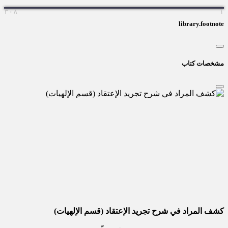
۳۰۸
library.footn
خصات کتاب
ف المراد في شرح تجرید الإعتقاد (قسم الإلهیات)