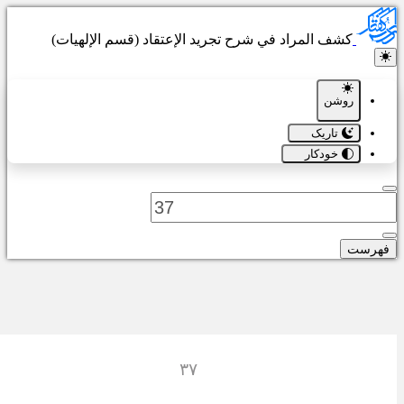
کشف المراد في شرح تجرید الإعتقاد (قسم الإلهیات)
روشن
تاریک
خودکار
هرست
٣٧