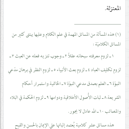
المعتزلة.
__________________
(١) هذه المسألة من المسائل المهمة في علم الكلام وعليها يبتنى كثير من
المسائل الكلاميّة :
١ ـ لزوم معرفته سبحانه عقلاً ٢ ـ وجوب تنزيه فعله عن العبث ٣ ـ
لزوم تكليف العباد ٤ ـ لزوم بعث الأنبياء ٥ ـ لزوم النظر في برهان مدّعي
النبوّة ٦ ـ العلم بصدق مدعي النبوّة ٧ ـ الخاتمية واستمرار أحكام
الشريعة ٨ ـ ثبات الأُصول الأخلاقية ودوامها ٩ ـ لزوم الحكمة في البلاء
والمصائب ١٠ ـ الله عادل لا يجور.
هذه مسائل عشر كلامية يُعتمد إثباتها على الإيمان بالحسن والقبح