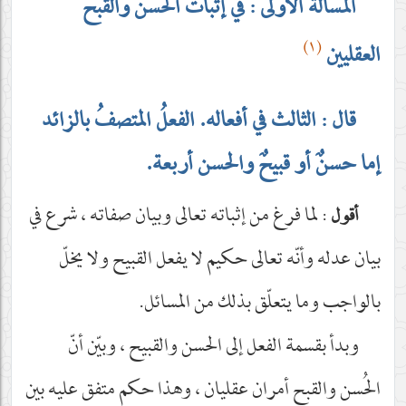
المسألة الأُولى : في إثبات الحُسن والقبح
(١)
العقليين
قال : الثالث في أفعاله. الفعلُ المتصفُ بالزائد
إما حسنٌ أو قبيحٌ والحسن أربعة.
: لما فرغ من إثباته تعالى وبيان صفاته ، شرع في
أقول
بيان عدله وأنّه تعالى حكيم لا يفعل القبيح ولا يخلّ
بالواجب وما يتعلّق بذلك من المسائل.
وبدأ بقسمة الفعل إلى الحسن والقبيح ، وبيّن أنّ
الحُسن والقبح أمران عقليان ، وهذا حكم متفق عليه بين