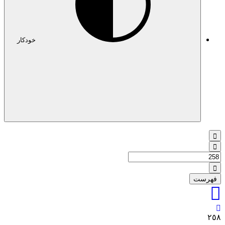
خودکار
فهرست
٢٥٨