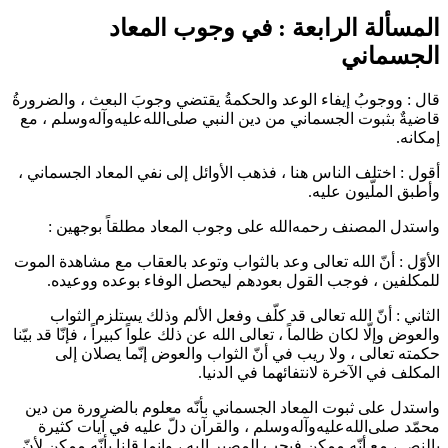
المسألة الرابعة : في وجوب المعاد
الجسماني
قال : ووجوبُ إيفاء الوعد والحكمةُ يقتضي وجوبَ البعث ، والضرورةُ
قاضيةٌ بثبوت الجسماني من دين النبي
صلى‌الله‌عليه‌وآله‌وسلم
، مع
إمكانه.
أقول
: اختلف الناس هنا ، فذهب الأوائل إلى نفي المعاد الجسماني ،
وأطبق الملّيون عليه.
واستدل المصنف
رحمه‌الله
على وجوب المعاد مطلقاً بوجهين :
الأوّل
: أنّ الله تعالى وعد بالثواب وتوعد بالعقاب مع مشاهدة الموت
للمكلفين ، فوجب القول بعودهم ليحصل الوفاء بوعده ووعيده.
الثاني
: أنّ الله تعالى قد كلّف وفعل الألم وذلك يستلزم الثواب
والعوض وإلّا لكان ظالماً ، تعالى الله عن ذلك علواً كبيراً ، فإنّا قد بيّنا
حكمته تعالى ، ولا ريب في أنّ الثواب والعوض إنّما يصلان إلى
المكلف في الآخرة لانتفائهما في الدنيا.
واستدل على ثبوت المعاد الجسماني بأنّه معلوم بالضرورة من دين
محمّد
صلى‌الله‌عليه‌وآله‌وسلم
، والقرآن دلّ عليه في آيات كثيرة
بالنص ، مع أنّه ممكن فيجب المصير إليه ، وإنما قلنا بأنّه ممكن لأنّ