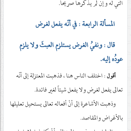
التي له وإن لم يذكرها صريحاً.
المسألة الرابعة : في أنّه يفعل لغرض
قال : ونفيُ الغرض يستلزم العبثَ ولا يلزم
عودُه إليه.
: اختلف الناس هنا ، فذهبت المعتزلة إلى أنّه
أقول
تعالى يفعل لغرض ولا يفعل شيئاً لغير فائدة.
وذهبت الأشاعرة إلى أنّ أفعاله تعالى يستحيل تعليلها
بالأغراض والمقاصد.