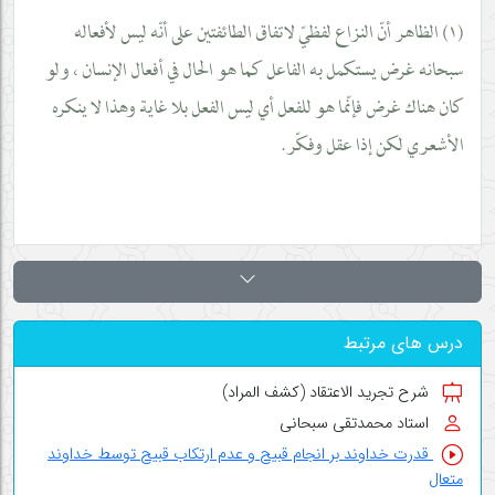
(١) الظاهر أنّ النزاع لفظيّ لاتفاق الطائفتين على أنّه ليس لأفعاله
سبحانه غرض يستكمل به الفاعل كما هو الحال في أفعال الإنسان ، ولو
كان هناك غرض فإنّما هو للفعل أي ليس الفعل بلا غاية وهذا لا ينكره
الأشعري لكن إذا عقل وفكّر.
درس های مرتبط
شرح تجرید الاعتقاد (کشف المراد)
استاد محمدتقی سبحانی
قدرت خداوند بر انجام قبیح و عدم ارتکاب قبیح توسط خداوند
متعال