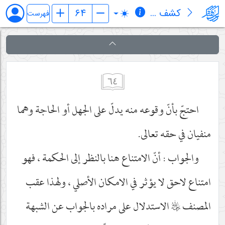
کشف المراد في شرح تجرید الإعتقاد (قسم الإلهیات)
فهرست
٦٤
احتجّ بأنّ وقوعه منه يدلّ على الجهل أو الحاجة وهما
منفيان في حقه تعالى.
والجواب : أنّ الامتناع هنا بالنظر إلى الحكمة ، فهو
امتناع لاحق لا يؤثر في الامكان الأصلي ، ولهذا عقب
المصنف
رحمه‌الله
الاستدلال على مراده بالجواب عن الشبهة