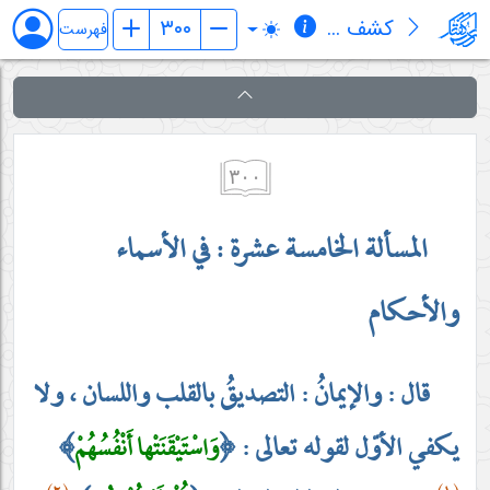
کشف المراد في شرح تجرید الإعتقاد (قسم الإلهیات)
فهرست
٣٠٠
المسألة الخامسة عشرة : في الأسماء
والأحكام
قال : والإيمانُ : التصديقُ بالقلب واللسان ، ولا
يكفي الأوّل لقوله تعالى :
﴿
﴾
وَاسْتَيْقَنَتْها أَنْفُسُهُمْ