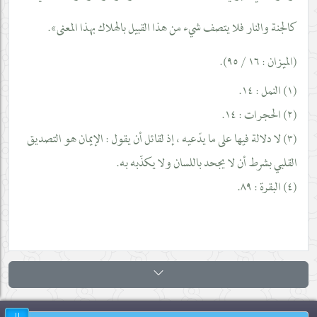
كالجنة والنار فلا يتصف شيء من هذا القبيل بالهلاك بهذا المعنى».
(الميزان : ١٦ / ٩٥).
(١) النمل : ١٤.
(٢) الحجرات : ١٤.
(٣) لا دلالة فيها على ما يدّعيه ، إذ لقائل أن يقول : الإيمان هو التصديق
القلبي بشرط أن لا يجحد باللسان ولا يكذّبه به.
(٤) البقرة : ٨٩.