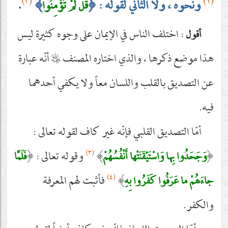
(٢)
(١)
ونحوه ، ولا الثاني لقوله :
﴿
﴾
.
قُلْ لَمْ تُؤْمِنُوا
: اختلف الناس في الإيمان على وجوه كثيرة ليس
أقول
هذا موضع ذكرها ، والذي اختاره المصنف
رحمه‌الله
أنّه عبارة
عن التصديق بالقلب واللسان معاً ولا يكفي أحدهما
فيه.
أمّا التصديق القلبي فإنّه غير كاف لقوله تعالى :
(٣)
﴿
﴾
وقوله تعالى :
﴿
وَجَحَدُوا بِها وَاسْتَيْقَنَتْها أَنْفُسُهُمْ
فَلَمَّا
(٤)
﴾
فأثبت لهم المعرفة
جاءَهُمْ ما عَرَفُوا كَفَرُوا بِهِ
والكفر.