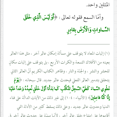
المثلين واحد.
وأمّا السمع فقوله تعالى :
﴿
أَوَلَيْسَ الَّذِي خَلَقَ
السَّماواتِ وَالْأَرْضَ بِقادِرٍ
__________________
(١) إثبات المعاد لا يتوقف على مسألة إمكان عالم آخر ، مثل هذا العالم
بعينه من الأفلاك التسعة والكرات الأربع ، بل يتوقف على إثبات مكانٍ
للحشر والنشر ، والجنّة والنار ، وظاهر الكتاب الكريم أنّ العالم الثاني
يتحقق بتدمير العالم الفعلي فيحدث عالم جديد. قال سبحانه :
﴿
يَوْمَ
نَطْوِي السَّماءَ كَطَيِّ السِّجِلِّ لِلْكُتُبِ كَما بَدَأْنا أَوَّلَ خَلْقٍ نُعِيدُهُ وَعْداً عَلَيْنا
إِنَّا كُنَّا فاعِلِينَ
﴾
(الأنبياء : ١٠٤) إلى غير ذلك من الآيات الدالّة على فناء
الدنيا وحدوث عالم جديد ، وعلى ذلك يسقط كثير من الأدلة التي
أقاموها على امتناع خلق عالم آخر ، لأنّها مبنيّة على حدوث عالم آخر في