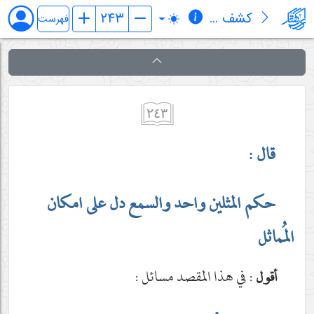
کشف المراد في شرح تجرید الإعتقاد (قسم الإلهیات)
فهرست
٢٤٣
قال :
حكم المثلين واحد والسمع دل على امكان
المُماثل
: في هذا المقصد مسائل :
أقول