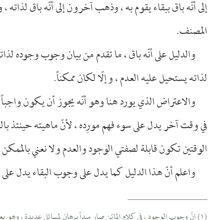
إلى أنّه باق ببقاء يقوم به ، وذهب آخرون إلى أنّه باق لذاته ،
المصنف.
والدليل على أنّه باق ، ما تقدم من بيان وجوب وجوده لذ
لذاته يستحيل عليه العدم ، وإلّا لكان ممكناً.
والاعتراض الذي يورد هنا وهو أنّه يجوز أن يكون واجباً ل
في وقت آخر يدل على سوء فهم مورِده ، لأنّ ماهيته حينئذ بالن
الوقتين تكون قابلة لصفتي الوجود والعدم ولا نعني بالممكن
واعلم أنّ هذا الدليل كما يدل على وجوب البقاء يدل على ان
__________________
(١) إنّ وجوب الوجود ، في كلام الماتن صار مبدأ برهان لمسائل عديدة ، وهو