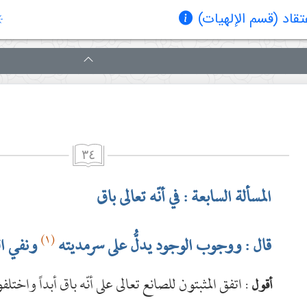
قاد (قسم الإلهیات)
٣٤
المسألة السابعة : في أنّه تعالى باق
(١)
قال : ووجوب الوجود يدلُّ على سرمديته
ونفي ال
: اتفق المثبتون للصانع تعالى على أنّه باق أبداً واخت
أقول