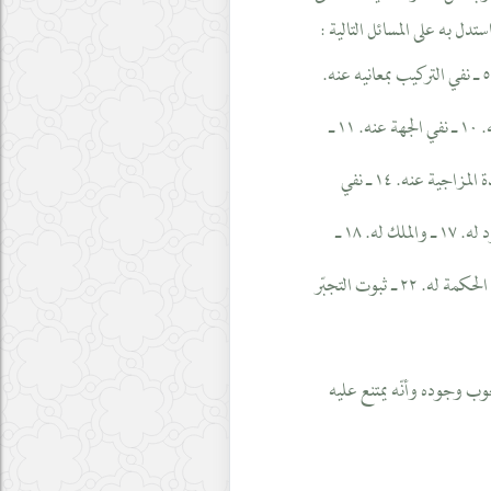
 به على المسائل التالية :
١ ـ سرمديته. ٢ ـ نفي الزائد عنه. ٣ ـ نفي الشريك عنه. ٤ ـ نفي المِثْل عنه. ٥ ـ نفي التركيب بمعانيه عنه.
٦ ـ نفي الضد عنه. ٧ ـ نفي التحيّز عنه. ٨ ـ نفي الحلول عنه. ٩ ـ نفي الاتحاد عنه. ١٠ ـ نفي الجهة عنه. ١١ ـ
نفي حلول الحوادث فيه عنه. ١٢ ـ نفي الحاجة عنه (غنيّ). ١٣ ـ نفي الألم واللذة المزاجية عنه. ١٤ ـ نفي
المعاني والأحوال والصفات الزائدة عنه. ١٥ ـ نفي الرؤية عنه. ١٦ ـ ثبوت الجود له. ١٧ ـ والملك له. ١٨ ـ
ثبوت التمام وفوقه له. ١٩ ـ ثبوت الحقية له. ٢٠ ـ ثبوت الخيرية له. ٢١ ـ ثبوت الحكمة له. ٢٢ ـ ثبوت التجبّر
ب وجوده وأنّه يمتنع عليه