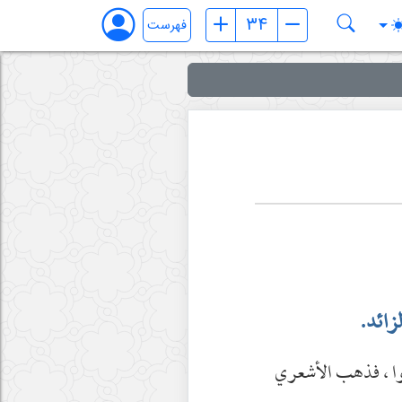
فهرست
زائد.
لفوا ، فذهب الأشعري