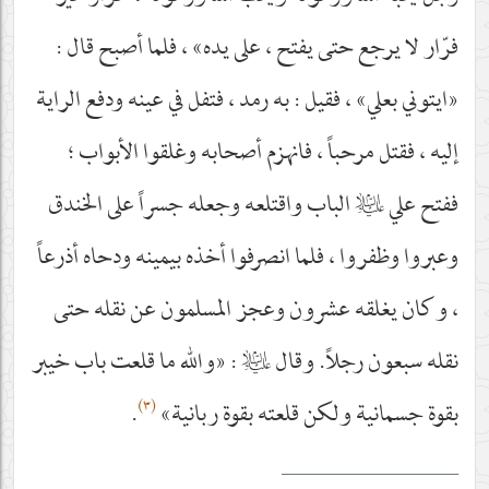
فرّار لا يرجع حتى يفتح ، على يده» ، فلما أصبح قال :
«ايتوني بعلي» ، فقيل : به رمد ، فتفل في عينه ودفع الراية
إليه ، فقتل مرحباً ، فانهزم أصحابه وغلقوا الأبواب ؛
ففتح علي
عليه‌السلام
الباب واقتلعه وجعله جسراً على الخندق
وعبروا وظفروا ، فلما انصرفوا أخذه بيمينه ودحاه أذرعاً
، وكان يغلقه عشرون وعجز المسلمون عن نقله حتى
نقله سبعون رجلاً. وقال
عليه‌السلام
: «والله ما قلعت باب خيبر
(٣)
بقوة جسمانية ولكن قلعته بقوة ربانية»
.
__________________