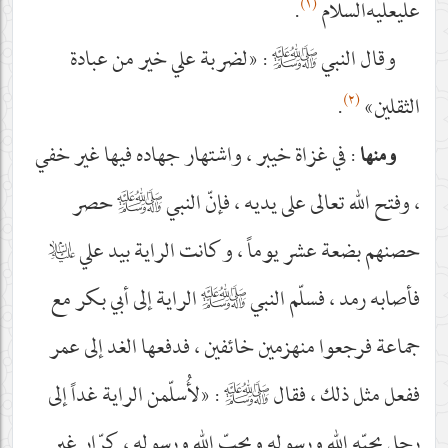
(١)
علي
عليه‌السلام
.
وقال النبي
صلى‌الله‌عليه‌وآله‌وسلم
: «لضربة علي خير من عبادة
(٢)
الثقلين»
.
: في غزاة خيبر ، واشتهار جهاده فيها غير خفي
ومنها
، وفتح الله تعالى على يديه ، فإنّ النبي
صلى‌الله‌عليه‌وآله‌وسلم
حصر
حصنهم بضعة عشر يوماً ، وكانت الراية بيد علي
عليه‌السلام
فأصابه رمد ، فسلّم النبي
صلى‌الله‌عليه‌وآله‌وسلم
الراية إلى أبي بكر مع
جماعة فرجعوا منهزمين خائفين ، فدفعها الغد إلى عمر
ففعل مثل ذلك ، فقال
صلى‌الله‌عليه‌وآله‌وسلم
: «لأُسلّمن الراية غداً إلى
رجل يحبّه الله ورسوله ويحبّ الله ورسوله ، كرّار غير