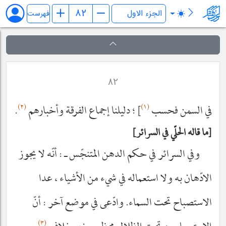
کتاب المکاسب
فهرست
٨٢
(٢)
(١)
في السمن فحسب
] ؛ دليلنا إجماع الفرقة وأخبارهم
.
ما قاله الحلّي في السرائر
وفي السرائر في حكم الدهن المتنجّس ـ : أنّه لا يجوز
الادّهان به ولا استعماله في شي‌ء من الأشياء ، عدا
الاستصباح تحت السماء. وادّعى في موضع آخر : أنّ
(٣)