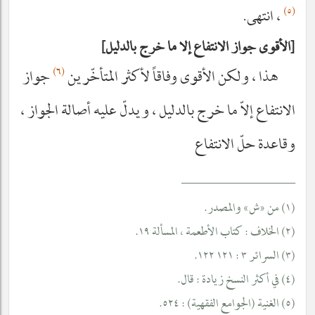
(٥)
، انتهى.
الأقوى جواز الانتفاع إلا ما خرج بالدليل
(٦)
هذا ، ولكن الأقوى وفاقاً لأكثر المتأخّرين
جواز
الانتفاع إلاّ ما خرج بالدليل ، ويدلّ عليه أصالة الجواز ،
وقاعدة حلّ الانتفاع‌
__________________
(١) من «ش» والمصدر.
(٢) الخلاف : كتاب الأطعمة ، المسألة ١٩.
(٣) السرائر ٣ : ١٢١ ١٢٢.
(٤) في أكثر النسخ زيادة : قال.
(٥) الغنية (الجوامع الفقهية) : ٥٢٤.