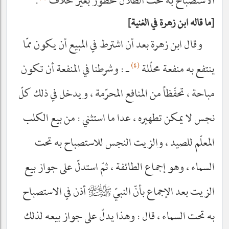
الاستصباح به تحت الظلال محظور بغير خلاف
.
ما قاله ابن زهرة في الغنية
وقال ابن زهرة بعد أن اشترط في المبيع أن يكون ممّا
(٤)
ينتفع به منفعة محلّلة
ـ : وشرطنا في المنفعة أن تكون
مباحة ، تحفّظاً من المنافع المحرّمة ، ويدخل في ذلك كلّ
نجس لا يمكن تطهيره ، عدا ما استثني : من بيع الكلب
المعلّم للصيد ، والزيت النجس للاستصباح به تحت
السماء ، وهو إجماع الطائفة ، ثمّ استدلّ على جواز بيع
الزيت بعد الإجماع بأنّ النبيّ
صلى‌الله‌عليه‌وآله‌وسلم
أذن في الاستصباح
به تحت السماء ، قال : وهذا يدلّ على جواز بيعه لذلك