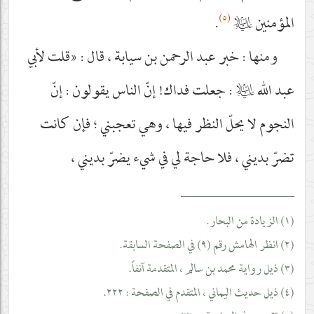
(٥)
المؤمنين
عليه‌السلام
.
ومنها : خبر عبد الرحمن بن سيابة ، قال : «قلت لأبي
عبد الله
عليه‌السلام
: جعلت فداك! إنّ الناس يقولون : إنّ
النجوم لا يحلّ النظر فيها ، وهي تعجبني ؛ فإن كانت
تضرّ بديني ، فلا حاجة لي في شي‌ء يضرّ بديني ،
__________________
(١) الزيادة من البحار.
(٢) انظر الهامش رقم (٩) في الصفحة السابقة.
(٣) ذيل رواية محمد بن سالم ، المتقدمة آنفاً.
(٤) ذيل حديث اليماني ، المتقدم في الصفحة : ٢٢٢.