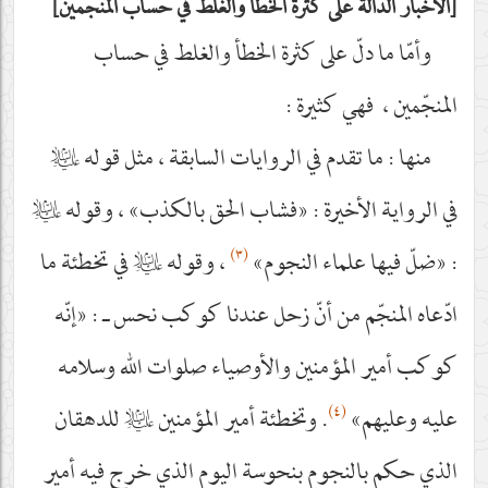
الأخبار الدالّة على كثرة الخطأ والغلط في حساب المنجّمين
وأمّا ما دلّ على كثرة الخطأ والغلط في حساب
المنجّمين ، فهي كثيرة :
منها : ما تقدم في الروايات السابقة ، مثل قوله
عليه‌السلام
في الرواية الأخيرة : «فشاب الحق بالكذب» ، وقوله
عليه‌السلام
(٣)
: «ضلّ فيها علماء النجوم»
، وقوله
عليه‌السلام
في تخطئة ما
ادّعاه المنجّم من أنّ زحل عندنا كوكب نحس ـ : «إنّه
كوكب أمير المؤمنين والأوصياء صلوات الله وسلامه
(٤)
عليه وعليهم»
. وتخطئة أمير المؤمنين
عليه‌السلام
للدهقان
الذي حكم بالنجوم بنحوسة اليوم الذي خرج فيه أمير