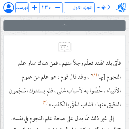
کتاب المکاسب
فهرست
٢٣٠
فأتى بلد الهند فعلّم رجلاً منهم ، فمن هناك صار علم
(١)
النجوم [بها
] ، وقد قال قوم : هو علم من علوم
الأنبياء ، خُصّوا به لأسباب شتّى ، فلم يستدرك المنجّمون
(٢)
الدقيق منها ، فشاب الحقّ بالكذب»
.
إلى غير ذلك ممّا يدل على صحة علم النجوم في نفسه.