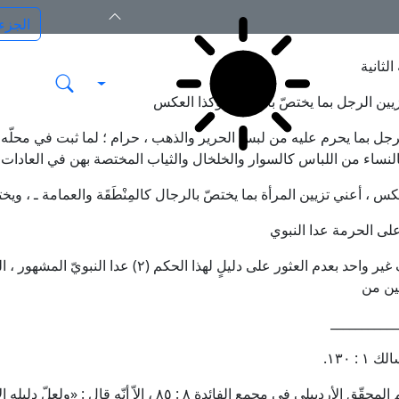
الثانية
ين الرجل بما يختصّ بالنساء ، وكذا العكس
رجل بما يحرم عليه من لبس الحرير والذهب‌ ، حرام ؛ لما ثبت في محلّه
لنساء من اللباس كالسوار والخلخال والثياب المختصة بهن في العادا
كس ، أعني تزيين المرأة بما يختصّ بالرجال كالمِنْطَقَة والعمامة ـ ، ويخ
على الحرمة عدا النبوي
ير واحد بعدم العثور على دليلٍ لهذا الحكم
(٢)
عدا النبويّ المشهور ، ا
ين من‌
___________
(٢) منهم المحقّق الأردبيلي في مجمع الفائدة ٨ : ٨٥ ، إل