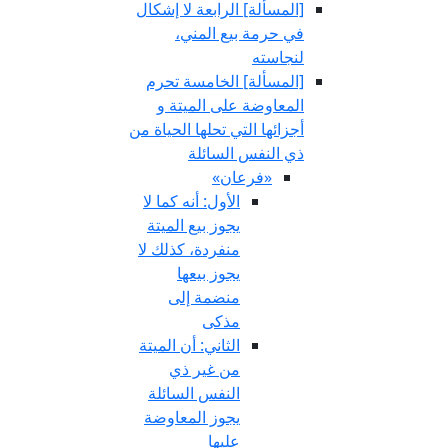
[المسألة] الرابعة لا إشكال
في حرمة بيع المني،
لنجاسته
[المسألة] الخامسة تحرم
المعاوضة على الميتة و
أجزائها التي تحلها الحياة من
ذي النفس السائلة
«فرعان»
الأول: أنه كما لا
يجوز بيع الميتة
منفردة، كذلك لا
يجوز بيعها
منضمة إلى
مذكى
الثاني: أن الميتة
من غير ذي
النفس السائلة
يجوز المعاوضة
عليها