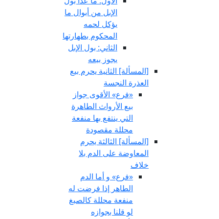
الأول: ما عدا بول
الإبل من أبوال ما
يؤكل لحمه
المحكوم بطهارتها
الثاني: بول الإبل
يجوز بيعه
[المسألة] الثانية يحرم بيع
العذرة النجسة
«فرع» الأقوى جواز
بيع الأرواث الطاهرة
التي ينتفع بها منفعة
محللة مقصودة
[المسألة] الثالثة يحرم
المعاوضة على الدم بلا
خلاف
«فرع» و أما الدم
الطاهر إذا فرضت له
منفعة محللة كالصبغ
لو قلنا بجوازه