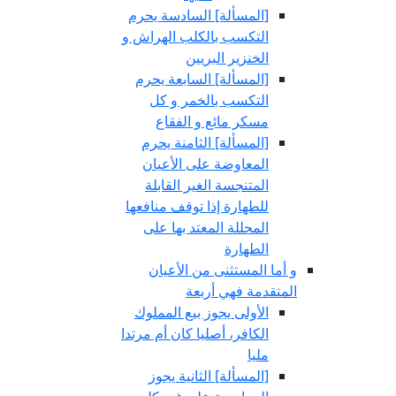
[المسألة] السادسة يحرم
التكسب بالكلب الهراش و
الخنزير البريين
[المسألة] السابعة يحرم
التكسب بالخمر و كل
مسكر مائع و الفقاع
[المسألة] الثامنة يحرم
المعاوضة على الأعيان
المتنجسة الغير القابلة
للطهارة إذا توقف منافعها
المحللة المعتد بها على
الطهارة
و أما المستثنى من الأعيان
المتقدمة فهي أربعة
الأولى يجوز بيع المملوك
الكافر، أصليا كان أم مرتدا
مليا
[المسألة] الثانية يجوز