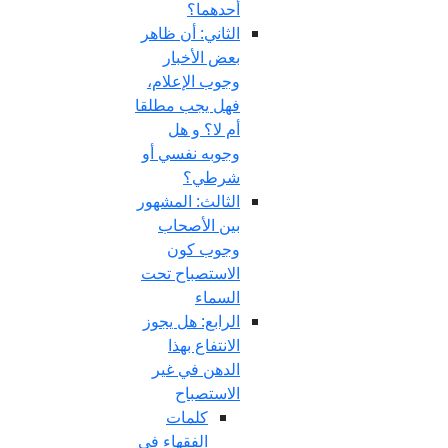
أحدهما؟
الثاني: أن ظاهر
بعض الأخبار
وجوب الإعلام،
فهل يجب مطلقا
أم لا؟ و هل
وجوبه نفسي أو
شرطي؟
الثالث: المشهور
بين الأصحاب
وجوب كون
الاستصباح تحت
السماء
الرابع: هل يجوز
الانتفاع بهذا
الدهن في غير
الاستصباح
كلمات
الفقهاء في