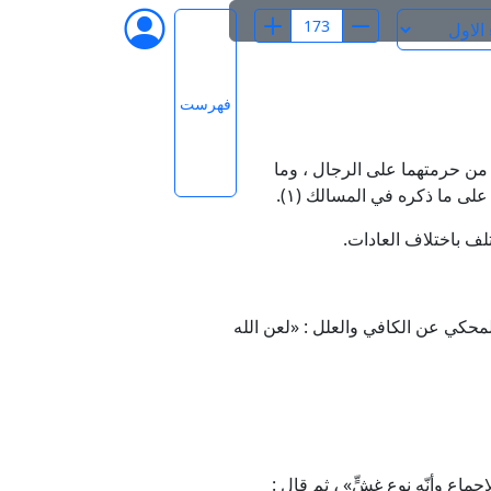
فهرست
 من حرمتهما على الرجال ، وما
ت على ما ذكره في المسالك
(١)
.
تلف باختلاف العادات.
لمحكي عن الكافي والعلل : «لعن الله
اّ أنّه قال : «ولعلّ دليله الإجماع وأنّه نوع غشٍّ» ، ثم قال :