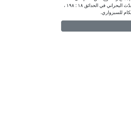
«والإجماع غير ظاهر فيما قيل وكذا كونه غشّاً» ولم يتعرّض للنبوي ، ومنهم المحدّث البحراني في الحدائق ١٨ : ١٩٨ ،