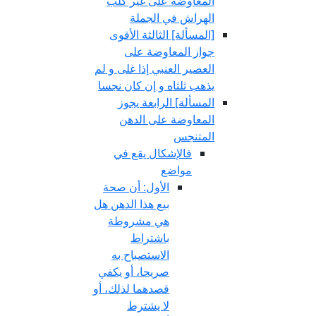
المعاوضة على غير كلب
الهراش في الجملة
[المسألة] الثالثة الأقوى
جواز المعاوضة على
العصير العنبي إذا غلى و لم
يذهب ثلثاه و إن كان نجسا
المسألة] الرابعة يجوز
المعاوضة على الدهن
المتنجس
فالإشكال يقع في
مواضع
الأول: أن صحة
بيع هذا الدهن هل
هي مشروطة
باشتراط
الاستصباح به
صريحا، أو يكفي
قصدهما لذلك، أو
لا يشترط