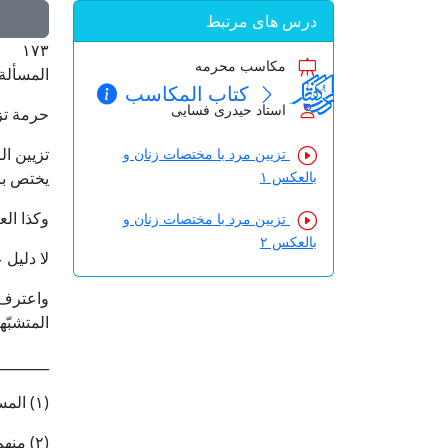
درس های مرتبط
١٧٣
مکاسب محرمه
المسألة 
کتاب المکاسب
استاد حیدری فسایی
حرمة تزي
تزيين ال
تزیین مرد با مختصات زنان و
بالعکس ۱
يختص با
وكذا الع
تزیین مرد با مختصات زنان و
بالعکس ۲
لا دليل 
واعترف غ
المتشبّه
_______
(١) المسالك ١ : ١٣٠.