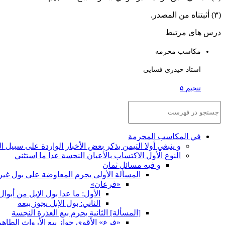
(٣) أثبتناه من المصدر.
درس های مرتبط
مکاسب محرمه
استاد حیدری فسایی
تنجیم ۵
في المكاسب المحرمة
و ينبغي أولا التيمن بذكر بعض الأخبار الواردة على سبيل
النوع الأول الاكتساب بالأعيان النجسة عدا ما استثني
و فيه مسائل ثمان
المسألة الأولى يحرم المعاوضة على بول غير
«فرعان»
الأول: ما عدا بول الإبل من أبوا
الثاني: بول الإبل يجوز بيعه
[المسألة] الثانية يحرم بيع العذرة النجسة
«فرع» الأقوى جواز بيع الأرواث الطاهر