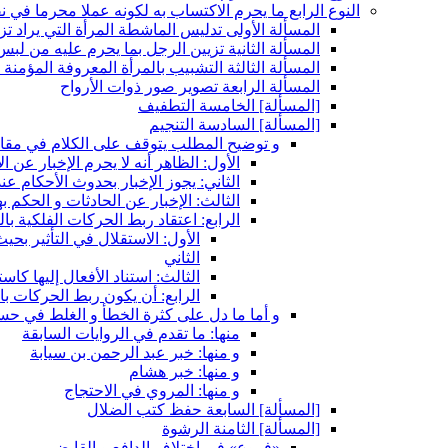
النوع الرابع ما يحرم الاكتساب به لكونه عملا محرما في 
المسألة الأولى تدليس الماشطة المرأة التي يراد تزويج
المسألة الثانية تزيين الرجل بما يحرم عليه من لبس
المسألة الثالثة التشبيب بالمرأة المعروفة المؤمنة
المسألة الرابعة تصوير صور ذوات الأرواح
[المسألة] الخامسة التطفيف
[المسألة] السادسة التنجيم
و توضيح المطلب يتوقف على الكلام في مقا
الأول: الظاهر أنه لا يحرم الإخبار عن 
الثاني: يجوز الإخبار بحدوث الأحكام عن
الثالث: الإخبار عن الحادثات و الحكم به
الرابع: اعتقاد ربط الحركات الفلكية بال
الأول: الاستقلال في التأثير بحي
الثاني
الثالث: استناد الأفعال إليها كاست
الرابع: أن يكون ربط الحركات 
و أما ما دل على كثرة الخطأ و الغلط في ح
منها: ما تقدم في الروايات السابقة
و منها: خبر عبد الرحمن بن سيابة
و منها: خبر هشام
و منها: المروي في الاحتجاج
[المسألة] السابعة حفظ كتب الضلال
[المسألة] الثامنة الرشوة
«فروع» في اختلاف الدافع و القابض