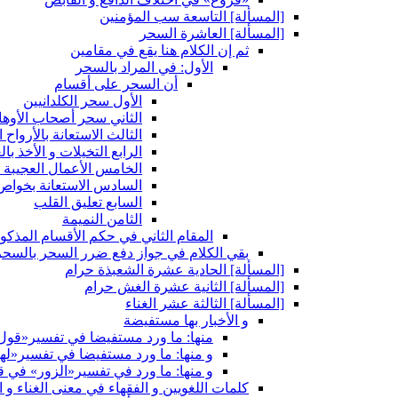
[المسألة] التاسعة سب المؤمنين
[المسألة] العاشرة السحر
ثم إن الكلام هنا يقع في مقامين
الأول: في المراد بالسحر
أن السحر على أقسام
الأول سحر الكلدانيين
الثاني سحر أصحاب الأوها
الثالث الاستعانة بالأرواح 
الرابع التخيلات و الأخذ با
الخامس الأعمال العجيبة 
السادس الاستعانة بخواص 
السابع تعليق القلب
الثامن النميمة
المقام الثاني في حكم الأقسام المذكو
بقي الكلام في جواز دفع ضرر السحر بالسحر
[المسألة] الحادية عشرة الشعبذة حرام
[المسألة] الثانية عشرة الغش حرام
[المسألة] الثالثة عشر الغناء
و الأخبار بها مستفيضة
منها: ما ورد مستفيضا في تفسير«قول ا
و منها: ما ورد مستفيضا في تفسير«له
و منها: ما ورد في تفسير«الزور» في قو
كلمات اللغويين و الفقهاء في معنى الغناء و