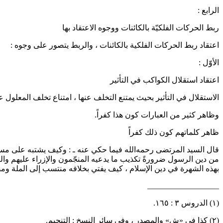
الرابع :
ربط الحركات الفلكيّة بالكائنات ووجوه الاعتقاد بها
اعتقاد ربط الحركات الفلكية بالكائنات ، والربط يتصور على وجوه :
الأوّل :
اعتقاد استقلال الكواكب في التأثير
الاستقلال في التأثير بحيث يمتنع التخلف عنها ، امتناع تخلف المعلول عن
وظاهر كثير من العبارات كون هذا كفراً.
ظاهر كلماتهم كون ذلك كفراً
قال السيد المرتضى
رحمه‌الله
فيما حكي عنه ـ : وكيف يشتبه على مس
من دين الرسول ضرورةً تكذيب ما يدعيه المنجّمون والإزراء عليهم وال
بهذه الشهرة في دين الإسلام ، كيف يفتي بخلافه منتسب إلى الملة ومصل
__________________
(١) الدروس ٣ : ١٦٥.
(٢) كذا في «ش» والمصدر ، وفي سائر النسخ : التنجيم.