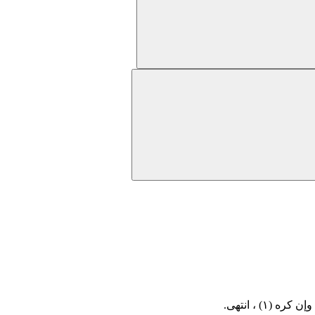
، وإن كره
(١)
، انتهى.