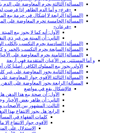
[المسألة] الثالثة يحرم المعاوضة على الدم ب
«فرع» و أما الدم الطاهر إذا فرضت له 
[المسألة] الرابعة لا إشكال في حرمة بيع الم
[المسألة] الخامسة تحرم المعاوضة على الميتة
«فرعان»
الأول: أنه كما لا يجوز بيع المي
الثاني: أن الميتة من غير ذي ال
[المسألة] السادسة يحرم التكسب بالكلب اله
[المسألة] السابعة يحرم التكسب بالخمر و ك
[المسألة] الثامنة يحرم المعاوضة على الأعيان
و أما المستثنى من الأعيان المتقدمة فهي أربعة
الأولى يجوز بيع المملوك الكافر، أصليا كان أم
[المسألة] الثانية يجوز المعاوضة على غير ك
[المسألة] الثالثة الأقوى جواز المعاوضة على 
المسألة] الرابعة يجوز المعاوضة على الدهن
فالإشكال يقع في مواضع
الأول: أن صحة بيع هذا الدهن 
الثاني: أن ظاهر بعض الأخبار 
الثالث: المشهور بين الأصحاب 
الرابع: هل يجوز الانتفاع بهذا ال
كلمات الفقهاء في المسأل
الأقوى جواز الانتفاع إلا م
الاستدلال على المنع