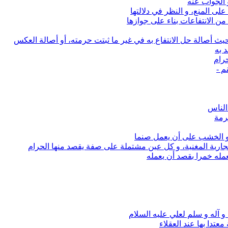
و الجواب عنه
لى المنع، و النظر في دلالتها
من الانتفاعات بناء على جوازها
ث أصالة حل الانتفاع به في غير ما ثبتت حرمته، أو أصالة العكس
 به
حرام
م -
الناس
رمة
 و الخشب على أن يعمل صنما
لجارية المغنية، و كل عين مشتملة على صفة يقصد منها الحرام
عمله خمرا بقصد أن يعمله
و آله و سلم لعلي عليه السلام
معتدا بها عند العقلاء