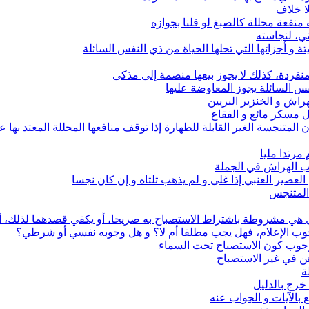
لا خلاف
منفعة محللة كالصبغ لو قلنا بجوازه
ني، لنجاسته
 و أجزائها التي تحلها الحياة من ذي النفس السائلة
تة منفردة، كذلك لا يجوز بيعها منضمة إلى مذكى
نفس السائلة يجوز المعاوضة عليها
راش و الخنزير البريين
ل مسكر مائع و الفقاع
 المتنجسة الغير القابلة للطهارة إذا توقف منافعها المحللة المعتد بها 
 مرتدا مليا
لب الهراش في الجملة
العصير العنبي إذا غلى و لم يذهب ثلثاه و إن كان نجسا
 المتنجس
هل هي مشروطة باشتراط الاستصباح به صريحا، أو يكفي قصدهما لذلك، أ
وجوب الإعلام، فهل يجب مطلقا أم لا؟ و هل وجوبه نفسي أو شرطي؟
وجوب كون الاستصباح تحت السماء
دهن في غير الاستصباح
ة
ا خرج بالدليل
 بالآيات و الجواب عنه