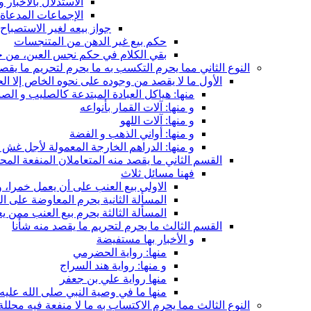
الاستدلال بالأخبار 
الإجماعات المدعاة ع
جواز بيعه لغير الاستصباح 
حكم بيع غير الدهن من المتنجسات
بقي الكلام في حكم نجس العين، من حي
النوع الثاني مما يحرم التكسب به ما يحرم لتحريم ما يقصد
الأول ما لا يقصد من وجوده على نحوه الخاص إلا ال
منها: هياكل العبادة المبتدعة كالصليب و الصن
و منها: آلات القمار بأنواعه
و منها: آلات اللهو
و منها: أواني الذهب و الفضة
و منها: الدراهم الخارجة المعمولة لأجل غش 
القسم الثاني ما يقصد منه المتعاملان المنفعة المح
فهنا مسائل ثلاث
الاولى بيع العنب على أن يعمل خمرا،
المسألة الثانية يحرم المعاوضة على ا
المسألة الثالثة يحرم بيع العنب ممن ي
القسم الثالث ما يحرم لتحريم ما يقصد منه شأنا
و الأخبار بها مستفيضة
منها: رواية الحضرمي
و منها: رواية هند السراج
منها رواية علي بن جعفر
منها ما في وصية النبي صلى الله عليه 
النوع الثالث مما يحرم الاكتساب به ما لا منفعة فيه محللة 