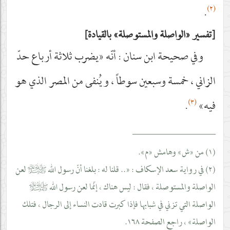
(٢)
.
تفسير «الواصلة والمستوصلة» بالقيادة
وفي صحيحة ابن سنان : أنّه «يضرب ثلاثة أرباع حدّ
الزاني ، خمسة وسبعين سوطاً ، ويُنفى من المصر الذي هو
(٣)
فيه»
.
__________________
(١) من «ش» وهامش «م».
(٢) في رواية سعد الإسكاف : «.. قلنا له : بلغنا أنّ رسول الله
صلى‌الله‌عليه‌وآله‌وسلم
لعن
الواصلة والمستوصلة ، فقال : ليس هناك ، إنّما لعن رسول الله
صلى‌الله‌عليه‌وآله‌وسلم
الواصلة التي تزني في شبابها فإذا كبرت قادت النساء إلى الرجال ، فتلك
الواصلة» ، راجع الصفحة ١٦٨.