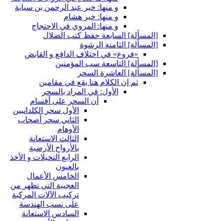
و منها: خبر عبد الرحمن بن سيابة
و منها: خبر هشام
و منها: المروي في الاحتجاج
[المسألة] السابعة حفظ كتب الضلال
[المسألة] الثامنة الرشوة
«فروع» في اختلاف الدافع و القابض
[المسألة] التاسعة سب المؤمنين
[المسألة] العاشرة السحر
ثم إن الكلام هنا يقع في مقامين
الأول: في المراد بالسحر
أن السحر على أقسام
الأول سحر الكلدانيين
الثاني سحر أصحاب
الأوهام
الثالث الاستعانة
بالأرواح الأرضية
الرابع التخيلات و الأخذ
بالعيون
الخامس الأعمال
العجيبة التي تظهر من
تركيب الآلات المركبة
على نسب الهندسة
السادس الاستعانة