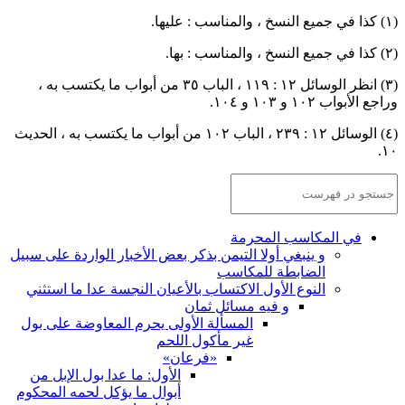
(١) كذا في جميع النسخ ، والمناسب : عليها.
(٢) كذا في جميع النسخ ، والمناسب : بها.
(٣) انظر الوسائل ١٢ : ١١٩ ، الباب ٣٥ من أبواب ما يكتسب به ،
وراجع الأبواب ١٠٢ و ١٠٣ و ١٠٤.
(٤) الوسائل ١٢ : ٢٣٩ ، الباب ١٠٢ من أبواب ما يكتسب به ، الحديث
١٠.
في المكاسب المحرمة
و ينبغي أولا التيمن بذكر بعض الأخبار الواردة على سبيل
الضابطة للمكاسب
النوع الأول الاكتساب بالأعيان النجسة عدا ما استثني
و فيه مسائل ثمان
المسألة الأولى يحرم المعاوضة على بول
غير مأكول اللحم
«فرعان»
الأول: ما عدا بول الإبل من
أبوال ما يؤكل لحمه المحكوم