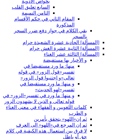
بخواص الأدوية
السابع تعليق القلب
الثامن النميمة
المقام الثاني في حكم الأقسام
المذكورة
بقي الكلام في جواز دفع ضرر السحر
بالسحر
[المسألة] الحادية عشرة الشعبذة حرام
[المسألة] الثانية عشرة الغش حرام
[المسألة] الثالثة عشر الغناء
و الأخبار بها مستفيضة
منها: ما ورد مستفيضا في
تفسير«قول الزور» في قوله
تعالى«و اجتنبوا قول الزور»
و منها: ما ورد مستفيضا في
تفسير«لهو الحديث»
و منها: ما ورد في تفسير«الزور» في
قوله تعالى و الذين لا يشهدون الزور
كلمات اللغويين و الفقهاء في معنى الغناء
و الطرب
ثم إن«اللهو» يتحقق بأمرين
ثم إن المرجع في«اللهو» إلى العرف
لا فرق بين استعمال هذه الكيفية في كلام
حق أو باطل