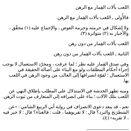
اللعب بآلات القِمار مع الرهن
فالأُولى ـ
اللعب بآلات القِمار مع الرهن.
ولا إشكال في حرمته وحرمة العوض ، والإجماع عليه
(١)
محقّق ،
والأخبار به
(٢)
متواترة
(٣)
.
اللعب بآلات القِمار من دون رهن
الثانية ـ
اللعب بآلات القِمار من دون رهن.
وفي صدق القِمار عليه نظر ؛ لما عرفت ، ومجرّد الاستعمال لا يوجب
إجراء أحكام المطلقات ولو مع البناء على أصالة الحقيقة في
الاستعمال ؛ لقوّة انصرافها إلى الغالب من وجود الرهن في اللعب
بها.
ومنه تظهر الخدشة في الاستدلال على المطلب بإطلاق النهي عن
اللعب بتلك الآلات ؛ بناء على انصرافه إلى المتعارف من ثبوت الرهن.
نعم ، قد يبعد دعوى الانصراف في رواية أبي الربيع الشامي : «عن
الشطرَنج والنرد؟ قال : لا تقربوهما ، قلت : فالغناء؟ قال : لا خير فيه
، لا تقربه»
(٤)
.
__________________