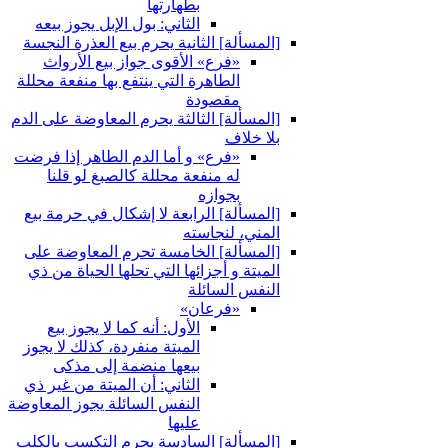
بطهارتها
الثاني: بول الإبل يجوز بيعه
[المسألة] الثانية يحرم بيع العذرة النجسة
«فرع» الأقوى جواز بيع الأرواث
الطاهرة التي ينتفع بها منفعة محللة
مقصودة
[المسألة] الثالثة يحرم المعاوضة على الدم
بلا خلاف
«فرع» و أما الدم الطاهر إذا فرضت
له منفعة محللة كالصبغ لو قلنا
بجوازه
[المسألة] الرابعة لا إشكال في حرمة بيع
المني، لنجاسته
[المسألة] الخامسة تحرم المعاوضة على
الميتة و أجزائها التي تحلها الحياة من ذي
النفس السائلة
«فرعان»
الأول: أنه كما لا يجوز بيع
الميتة منفردة، كذلك لا يجوز
بيعها منضمة إلى مذكى
الثاني: أن الميتة من غير ذي
النفس السائلة يجوز المعاوضة
عليها
[المسألة] السادسة يحرم التكسب بالكلب