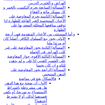
الهراش و الخنزير البريين
[المسألة] السابعة يحرم التكسب بالخمر و
كل مسكر مائع و الفقاع
[المسألة] الثامنة يحرم المعاوضة على
الأعيان المتنجسة الغير القابلة للطهارة إذا
توقف منافعها المحللة المعتد بها على
الطهارة
و أما المستثنى من الأعيان المتقدمة فهي أربعة
الأولى يجوز بيع المملوك الكافر، أصليا كان
أم مرتدا مليا
[المسألة] الثانية يجوز المعاوضة على غير
كلب الهراش في الجملة
[المسألة] الثالثة الأقوى جواز المعاوضة
على العصير العنبي إذا غلى و لم يذهب
ثلثاه و إن كان نجسا
المسألة] الرابعة يجوز المعاوضة على
الدهن المتنجس
فالإشكال يقع في مواضع
الأول: أن صحة بيع هذا الدهن
هل هي مشروطة باشتراط
الاستصباح به صريحا، أو يكفي
قصدهما لذلك، أو لا يشترط
أحدهما؟