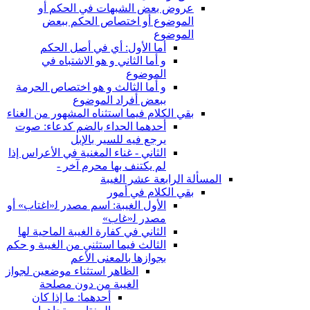
عروض بعض الشبهات في الحكم أو
الموضوع أو اختصاص الحكم ببعض
الموضوع
أما الأول: أي في أصل الحكم
و أما الثاني و هو الاشتباه في
الموضوع
و أما الثالث و هو اختصاص الحرمة
ببعض أفراد الموضوع
بقي الكلام فيما استثناه المشهور من الغناء
أحدهما الحداء بالضم كدعاء: صوت
يرجع فيه للسير بالإبل
الثاني - غناء المغنية في الأعراس إذا
لم يكتنف بها محرم آخر -
المسألة الرابعة عشر الغيبة
بقي الكلام في أمور
الأول الغيبة: اسم مصدر ل‍«اغتاب» أو
مصدر ل‍«غاب»
الثاني في كفارة الغيبة الماحية لها
الثالث فيما استثني من الغيبة و حكم
بجوازها بالمعنى الأعم
الظاهر استثناء موضعين لجواز
الغيبة من دون مصلحة
أحدهما: ما إذا كان