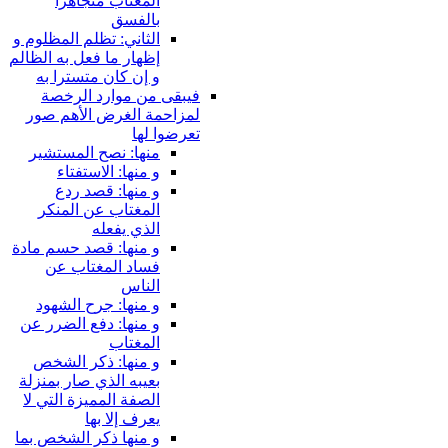
المغتاب متجاهرا
بالفسق
الثاني: تظلم المظلوم و
إظهار ما فعل به الظالم
و إن كان متسترا به
فيبقى من موارد الرخصة
لمزاحمة الغرض الأهم صور
تعرضوا لها
منها: نصح المستشير
و منها: الاستفتاء
و منها: قصد ردع
المغتاب عن المنكر
الذي يفعله
و منها: قصد حسم مادة
فساد المغتاب عن
الناس
و منها: جرح الشهود
و منها: دفع الضرر عن
المغتاب
و منها: ذكر الشخص
بعيبه الذي صار بمنزلة
الصفة المميزة التي لا
يعرف إلا بها
و منها ذكر الشخص بما