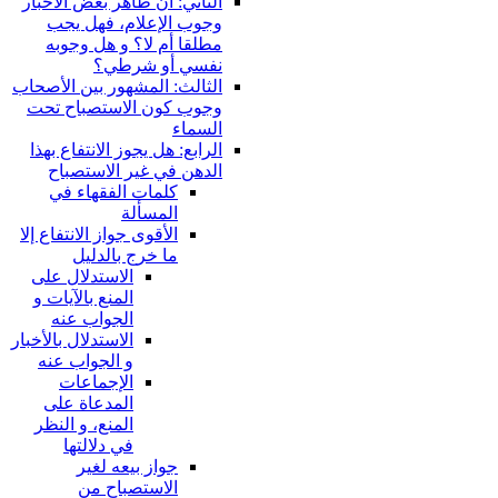
الثاني: أن ظاهر بعض الأخبار
وجوب الإعلام، فهل يجب
مطلقا أم لا؟ و هل وجوبه
نفسي أو شرطي؟
الثالث: المشهور بين الأصحاب
وجوب كون الاستصباح تحت
السماء
الرابع: هل يجوز الانتفاع بهذا
الدهن في غير الاستصباح
كلمات الفقهاء في
المسألة
الأقوى جواز الانتفاع إلا
ما خرج بالدليل
الاستدلال على
المنع بالآيات و
الجواب عنه
الاستدلال بالأخبار
و الجواب عنه
الإجماعات
المدعاة على
المنع، و النظر
في دلالتها
جواز بيعه لغير
الاستصباح من