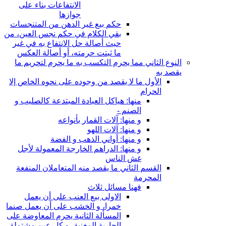
الانتفاعات بناء على
جوازها
حكم بيع غير الدهن من المتنجسات
بقي الكلام في حكم نجس العين، من
حيث أصالة حل الانتفاع به في غير
ما ثبتت حرمته، أو أصالة العكس
النوع الثاني مما يحرم التكسب به ما يحرم لتحريم ما
يقصد به
الأول ما لا يقصد من وجوده على نحوه الخاص إلا
الحرام
منها: هياكل العبادة المبتدعة كالصليب و
الصنم -
و منها: آلات القمار بأنواعه
و منها: آلات اللهو
و منها: أواني الذهب و الفضة
و منها: الدراهم الخارجة المعمولة لأجل
غش الناس
القسم الثاني ما يقصد منه المتعاملان المنفعة
المحرمة
فهنا مسائل ثلاث
الاولى بيع العنب على أن يعمل
خمرا، و الخشب على أن يعمل صنما
المسألة الثانية يحرم المعاوضة على
الجارية المغنية، و كل عين مشتملة