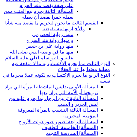
على صفة يقصد منها الحرام
المسألة الثالثة يحرم بيع العنب ممن
يعمله خمرا بقصد أن يعمله
القسم الثالث ما يحرم لتحريم ما يقصد منه شأنا
و الأخبار بها مستفيضة
منها: رواية الحضرمي
و منها: رواية هند السراج
منها رواية علي بن جعفر
منها ما في وصية النبي صلى الله
عليه و آله و سلم لعلي عليه السلام
النوع الثالث مما يحرم الاكتساب به ما لا منفعة فيه
محللة معتدا بها عند العقلاء
النوع الرابع ما يحرم الاكتساب به لكونه عملا محرما في
نفسه
المسألة الأولى تدليس الماشطة المرأة التي يراد
تزويجها أو الأمة التي يراد بيعها
المسألة الثانية تزيين الرجل بما يحرم عليه من
لبس الحرير و الذهب
المسألة الثالثة التشبيب بالمرأة المعروفة
المؤمنة المحترمة
المسألة الرابعة تصوير صور ذوات الأرواح
[المسألة] الخامسة التطفيف
[المسألة] السادسة التنجيم