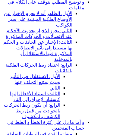
و توضيح المطلب يتوقف على الكلام في
مقامات
الأول: الظاهر أنه لا يحرم الإخبار عن
الأوضاع الفلكية المبتنية على سير
الكواكب
الثاني: يجوز الإخبار بحدوث الأحكام
عند الاتصالات و الحركات المذكورة
الثالث: الإخبار عن الحادثات و الحكم
بها مستندا إلى تأثير الاتصالات
المذكورة فيها بالاستقلال أو
بالمدخلية
الرابع: اعتقاد ربط الحركات الفلكية
بالكائنات
الأول: الاستقلال في التأثير
بحيث يمتنع التخلف عنها
الثاني
الثالث: استناد الأفعال إليها
كاستناد الإحراق إلى النار
الرابع: أن يكون ربط الحركات
بالحوادث من قبيل ربط
الكاشف بالمكشوف
و أما ما دل على كثرة الخطأ و الغلط في
حساب المنجمين
منها: ما تقدم في الروايات السابقة