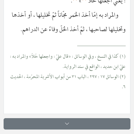
: يعني اجعلها خَلاّ
»
.
والمراد به إمّا أخذ الخمر مجّاناً ثمّ تخليلها ، أو أخذها
وتخليلها لصاحبها ، ثمّ أخذ الخلّ وفاءً عن الدراهم.
__________________
(١) كذا في النسخ ، وفي الوسائل : «قال عليّ : واجعلها خَلاّ» والمراد به :
عليّ ابن حديد ، الواقع في سند الرواية.
(٢) الوسائل ١٧ : ٢٩٧ ، الباب ٣١ من أبواب الأشربة المحرّمة ، الحديث
٦.