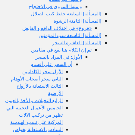
و منها: المروي في الاحتجاج
[المسألة] السابعة حفظ كتب الضلال
[المسألة] الثامنة الرشوة
«فروع» في اختلاف الدافع و القابض
[المسألة] التاسعة سب المؤمنين
[المسألة] العاشرة السحر
ثم إن الكلام هنا يقع في مقامين
الأول: في المراد بالسحر
أن السحر على أقسام
الأول سحر الكلدانيين
الثاني سحر أصحاب الأوهام
الثالث الاستعانة بالأرواح
الأرضية
الرابع التخيلات و الأخذ بالعيون
الخامس الأعمال العجيبة التي
تظهر من تركيب الآلات
المركبة على نسب الهندسة
السادس الاستعانة بخواص