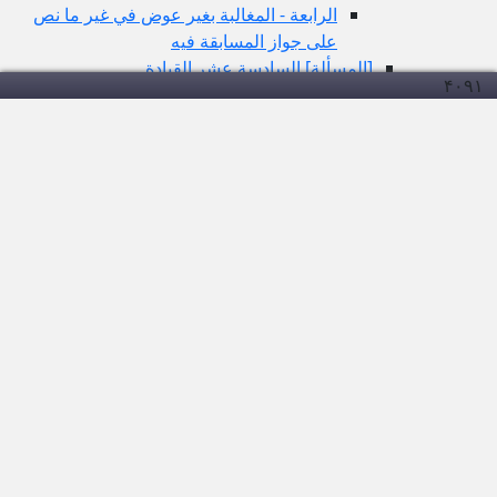
الرابعة - المغالبة بغير عوض في غير ما نص
على جواز المسابقة فيه
[المسألة] السادسة عشر القيادة
۴۰۹
۱