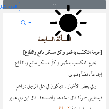
کتاب المکاسب
٤٢
المسألة السابعة
حرمة التكسّب بالخمر وكل مسكر مائع والفقّاع
يحرم التكسّب بالخمر وكلّ مسكر مائع والفقّاع‌
إجماعاً ، نصّاً وفتوى.
وفي بعض الأخبار : «يكون لي على الرجل دراهم
فيعطيني خمراً؟ قال : خذها وأفسدها ، قال ابن أبي عمير
(٢)
(١)