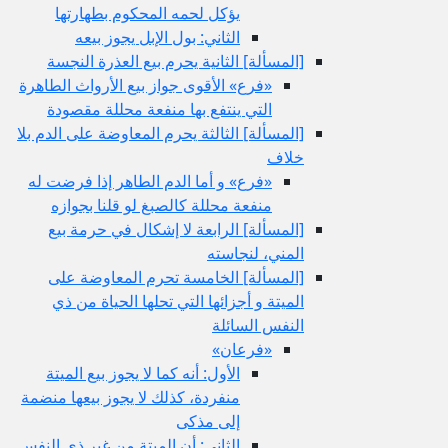
يؤكل لحمه المحكوم بطهارتها
الثاني: بول الإبل يجوز بيعه
[المسألة] الثانية يحرم بيع العذرة النجسة
«فرع» الأقوى جواز بيع الأرواث الطاهرة
التي ينتفع بها منفعة محللة مقصودة
[المسألة] الثالثة يحرم المعاوضة على الدم بلا
خلاف
«فرع» و أما الدم الطاهر إذا فرضت له
منفعة محللة كالصبغ لو قلنا بجوازه
[المسألة] الرابعة لا إشكال في حرمة بيع
المني، لنجاسته
[المسألة] الخامسة تحرم المعاوضة على
الميتة و أجزائها التي تحلها الحياة من ذي
النفس السائلة
«فرعان»
الأول: أنه كما لا يجوز بيع الميتة
منفردة، كذلك لا يجوز بيعها منضمة
إلى مذكى
الثاني: أن الميتة من غير ذي النفس