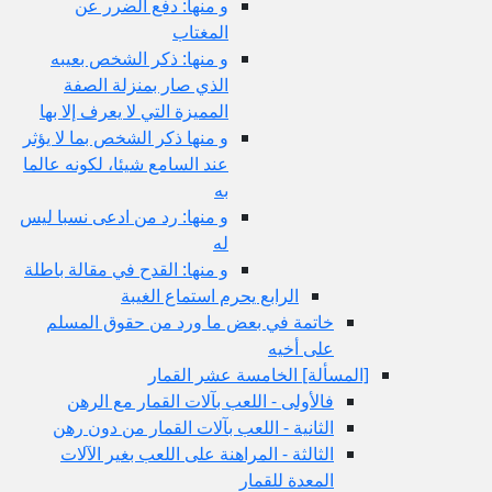
و منها: دفع الضرر عن
المغتاب
و منها: ذكر الشخص بعيبه
الذي صار بمنزلة الصفة
المميزة التي لا يعرف إلا بها
و منها ذكر الشخص بما لا يؤثر
عند السامع شيئا، لكونه عالما
به
و منها: رد من ادعى نسبا ليس
له
و منها: القدح في مقالة باطلة
الرابع يحرم استماع الغيبة
خاتمة في بعض ما ورد من حقوق المسلم
على أخيه
[المسألة] الخامسة عشر القمار
فالأولى - اللعب بآلات القمار مع الرهن
الثانية - اللعب بآلات القمار من دون رهن
الثالثة - المراهنة على اللعب بغير الآلات
المعدة للقمار