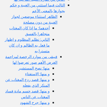
الثالث فيما استثني من الغيبة و حكم
بجوازها بالمعنى الأعم
الظاهر استثناء موضعين لجواز
الغيبة من دون مصلحة
أحدهما: ما إذا كان المغتاب
متجاهرا بالفسق
الثاني: تظلم المظلوم و إظهار
ما فعل به الظالم و إن كان
متسترا به
فيبقى من موارد الرخصة لمزاحمة
الغرض الأهم صور تعرضوا لها
منها: نصح المستشير
و منها: الاستفتاء
و منها: قصد ردع المغتاب عن
المنكر الذي يفعله
و منها: قصد حسم مادة فساد
المغتاب عن الناس
و منها: جرح الشهود