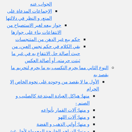
الجواب عنه
الإجماعات المدعاة على
المنع، و النظر في دلالتها
جواز بيعه لغير الاستصباح من
الانتفاعات بناء على جوازها
حكم بيع غير الدهن من المتنجسات
بقي الكلام في حكم نجس العين، من
حيث أصالة حل الانتفاع به في غير ما
ثبتت حرمته، أو أصالة العكس
النوع الثاني مما يحرم التكسب به ما يحرم لتحريم ما
يقصد به
الأول ما لا يقصد من وجوده على نحوه الخاص إلا
الحرام
منها: هياكل العبادة المبتدعة كالصليب و
الصنم -
و منها: آلات القمار بأنواعه
و منها: آلات اللهو
و منها: أواني الذهب و الفضة
و منها: الدراهم الخارجة المعمولة لأجل غش