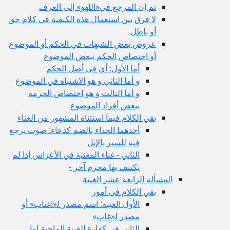
ثم إن المرجع في«اللهو» إلى العرف
لا فرق بين استعمال هذه الكيفية في كلام حق
أو باطل
عروض بعض الشبهات في الحكم أو الموضوع
أو اختصاص الحكم ببعض الموضوع
أما الأول: أي في أصل الحكم
و أما الثاني و هو الاشتباه في الموضوع
و أما الثالث و هو اختصاص الحرمة
ببعض أفراد الموضوع
بقي الكلام فيما استثناه المشهور من الغناء
أحدهما الحداء بالضم كدعاء: صوت يرجع
فيه للسير بالإبل
الثاني - غناء المغنية في الأعراس إذا لم
يكتنف بها محرم آخر -
المسألة الرابعة عشر الغيبة
بقي الكلام في أمور
الأول الغيبة: اسم مصدر ل‍«اغتاب» أو
مصدر ل‍«غاب»
الثاني في كفارة الغيبة الماحية لها