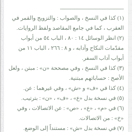
__________________
(١) كذا في النسخ ، والصواب : والتزويج والقمر في
العقرب ، كما في جامع المقاصد ولفظ الروايات.
(٢) انظر الوسائل ١٤ : ٨٠ ، الباب ٥٤ من أبواب
مقدّمات النكاح وآدابه ، و ٨ : ٢٦٦ ، الباب ١١ من
أبواب آداب السفر.
(٣) كذا في النسخ ، وفي مصححة «ن» : مبتن ، ولعل
الأصح : حساباتهم مبتنية.
(٤) كذا في «ف» و «ش» ، وفي غيرهما : عن.
(٥) في نسخة بدل «ع» ، «ف» ، «ن» : بترتيب.
(٦) في «م» ، «ع» ، «ص» : عن الاتصالات ، وفي
«خ» : من الاتصالات.
(٧) في نسخة بدل «ش» : مستنداً إلى الوضع.