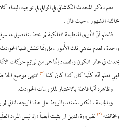
نعم ، ذكر المحدث الكاشاني في الوافي في توجيه البداء كلاما
مخالفة المشهور ، حيث قال :
فاعلم أنّ القُوى المنطبعة الفلكية لم تحط بتفاصيل ما سيق
واحدة ؛ لعدم تناهي تلك الأُمور ، بل إنّما تنقش فيها الحوادث شيئ
يحدث في عالم الكون والفساد إنّما هو من لوازم حركات الأفلا
(٢)
فهي تعلم أنّه كلّما كان كذا كان كذا
انتهى موضع الحاجة
وظاهره أنّها فاعلة بالاختيار لملزومات الحوادث.
وبالجملة ، فكفر المعتقد بالربط على هذا الوجه الثاني لم 
(٣)
ومخالفته
لضرورة الدين لم يثبت أيضاً ؛ إذ ليس المراد العلّ