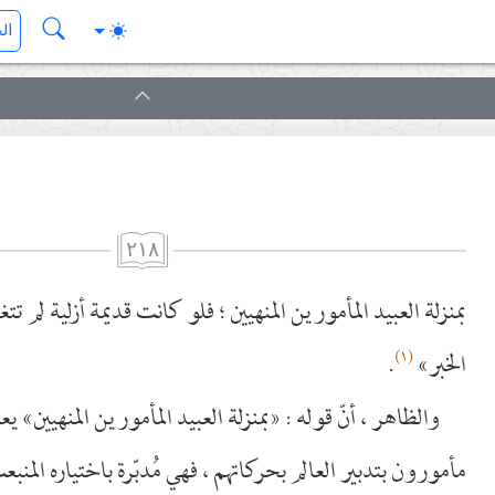
٢١٨
بمنزلة العبيد المأمورين المنهيين ؛ فلو كانت قديمة أزلية لم تت
(١)
الخبر»
.
والظاهر ، أنّ قوله : «بمنزلة العبيد المأمورين المنهيين» يعن
مأمورون بتدبير العالم بحركاتهم ، فهي مُدبّرة باختياره المنبعث