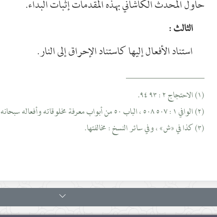
حاول المحدث الكاشاني بهذه المقدمات إثبات البداء.
الثالث :
استناد الأفعال إليها كاستناد الإحراق إلى النار.
__________________
(١) الاحتجاج ٢ : ٩٣ ٩٤.
(٢) الوافي ١ : ٥٠٧ ٥٠٨ ، الباب ٥٠ من أبواب معرفة مخلوقاته وأفعاله سبحانه.
(٣) كذا في «ش» ، وفي سائر النسخ : مخالفتها.