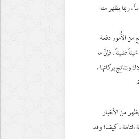
ً ، ربما يظهر منه
ع من الأُمور دفعة
اً فشيئاً ، فإنّ ما
ك ونتائج بركاتها ،
.
يظهر من الأخبار
ية التامة ، كيف! وقد