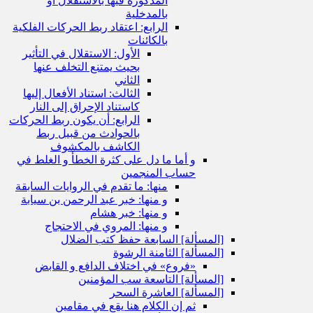
المذكورة فيها بالاستقلال أو
بالمدخلية
الرابع: اعتقاد ربط الحركات الفلكية
بالكائنات
الأول: الاستقلال في التأثير
بحيث يمتنع التخلف عنها
الثاني
الثالث: استناد الأفعال إليها
كاستناد الإحراق إلى النار
الرابع: أن يكون ربط الحركات
بالحوادث من قبيل ربط
الكاشف بالمكشوف
و أما ما دل على كثرة الخطأ و الغلط في
حساب المنجمين
منها: ما تقدم في الروايات السابقة
و منها: خبر عبد الرحمن بن سيابة
و منها: خبر هشام
و منها: المروي في الاحتجاج
[المسألة] السابعة حفظ كتب الضلال
[المسألة] الثامنة الرشوة
«فروع» في اختلاف الدافع و القابض
[المسألة] التاسعة سب المؤمنين
[المسألة] العاشرة السحر
ثم إن الكلام هنا يقع في مقامين