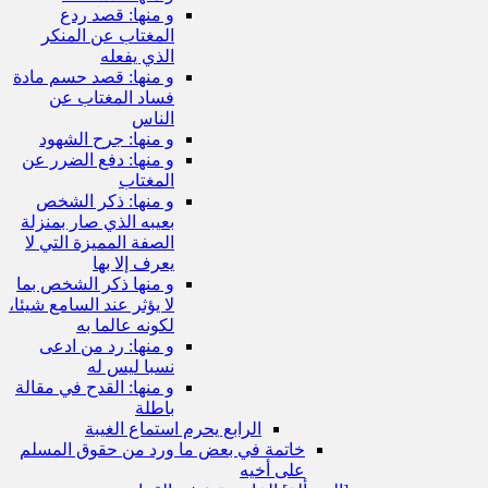
و منها: قصد ردع
المغتاب عن المنكر
الذي يفعله
و منها: قصد حسم مادة
فساد المغتاب عن
الناس
و منها: جرح الشهود
و منها: دفع الضرر عن
المغتاب
و منها: ذكر الشخص
بعيبه الذي صار بمنزلة
الصفة المميزة التي لا
يعرف إلا بها
و منها ذكر الشخص بما
لا يؤثر عند السامع شيئا،
لكونه عالما به
و منها: رد من ادعى
نسبا ليس له
و منها: القدح في مقالة
باطلة
الرابع يحرم استماع الغيبة
خاتمة في بعض ما ورد من حقوق المسلم
على أخيه