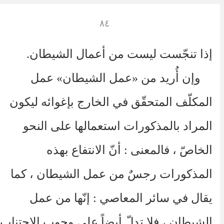
٨٤
إذا تنجّست ليست من أعمال الشيطان.
وإن أُريد من «عمل الشيطان» عمل
المكلّف المتحقّق في الخارج بإغوائه ليكون
المراد بالمذكورات استعمالها على النحو
الخاصّ ، فالمعنى : أنّ الانتفاع بهذه
المذكورات رجسٌ من عمل الشيطان ، كما
يقال في سائر المعاصي : إنّها من عمل
الشيطان ، فلا تدلّ أيضاً على وجوب الاجتناب