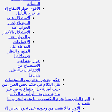
المسألة
الأقوى جواز الانتفاع إلا
ما خرج بالدليل
الاستدلال على
المنع بالآيات و
الجواب عنه
الاستدلال بالأخبار
و الجواب عنه
الإجماعات
المدعاة على
المنع، و النظر
في دلالتها
جواز بيعه لغير
الاستصباح من
الانتفاعات بناء على
جوازها
حكم بيع غير الدهن من المتنجسات
بقي الكلام في حكم نجس العين، من
حيث أصالة حل الانتفاع به في غير
ما ثبتت حرمته، أو أصالة العكس
النوع الثاني مما يحرم التكسب به ما يحرم لتحريم ما
يقصد به
الأول ما لا يقصد من وجوده على نحوه الخاص إلا