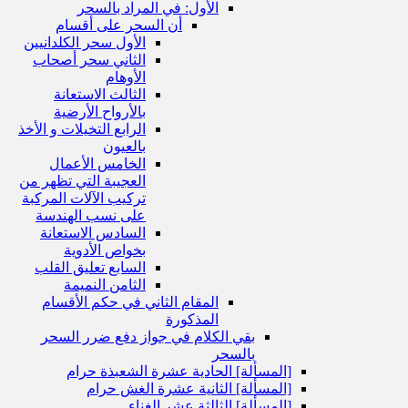
الأول: في المراد بالسحر
أن السحر على أقسام
الأول سحر الكلدانيين
الثاني سحر أصحاب
الأوهام
الثالث الاستعانة
بالأرواح الأرضية
الرابع التخيلات و الأخذ
بالعيون
الخامس الأعمال
العجيبة التي تظهر من
تركيب الآلات المركبة
على نسب الهندسة
السادس الاستعانة
بخواص الأدوية
السابع تعليق القلب
الثامن النميمة
المقام الثاني في حكم الأقسام
المذكورة
بقي الكلام في جواز دفع ضرر السحر
بالسحر
[المسألة] الحادية عشرة الشعبذة حرام
[المسألة] الثانية عشرة الغش حرام
[المسألة] الثالثة عشر الغناء