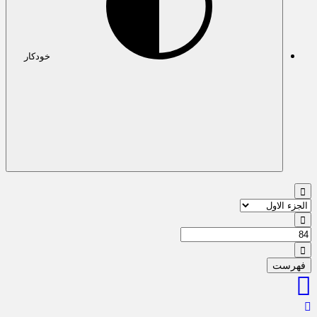
خودکار
هرست