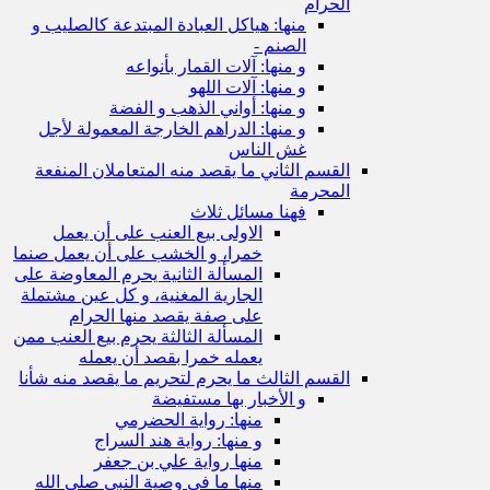
الحرام
منها: هياكل العبادة المبتدعة كالصليب و
الصنم -
و منها: آلات القمار بأنواعه
و منها: آلات اللهو
و منها: أواني الذهب و الفضة
و منها: الدراهم الخارجة المعمولة لأجل
غش الناس
القسم الثاني ما يقصد منه المتعاملان المنفعة
المحرمة
فهنا مسائل ثلاث
الاولى بيع العنب على أن يعمل
خمرا، و الخشب على أن يعمل صنما
المسألة الثانية يحرم المعاوضة على
الجارية المغنية، و كل عين مشتملة
على صفة يقصد منها الحرام
المسألة الثالثة يحرم بيع العنب ممن
يعمله خمرا بقصد أن يعمله
القسم الثالث ما يحرم لتحريم ما يقصد منه شأنا
و الأخبار بها مستفيضة
منها: رواية الحضرمي
و منها: رواية هند السراج
منها رواية علي بن جعفر
منها ما في وصية النبي صلى الله