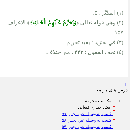
__________________
(١) المدّثّر : ٥.
(٢) وهي قوله تعالى
﴿
وَيُحَرِّمُ عَلَيْهِمُ الْخَبائِثَ
﴾
الأعراف :
١٥٧.
(٣) في «ش» : يفيد تحريم.
(٤) تحف العقول : ٣٣٣ ، مع اختلاف.
س های مرتبط
مکاسب محرمه
استاد حیدری فسایی
کسب به وسیله عین نجس ۵۷
کسب به وسیله عین نجس ۵۸
کسب به وسیله عین نجس ۵۹