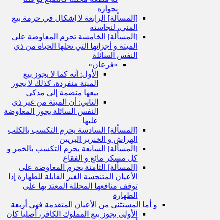
بجوازه
[المسألة] الرابعة لا إشكال في حرمة بيع
المني، لنجاسته
[المسألة] الخامسة تحرم المعاوضة على
الميتة و أجزائها التي تحلها الحياة من ذي
النفس السائلة
«فرعان»
الأول: أنه كما لا يجوز بيع
الميتة منفردة، كذلك لا يجوز
بيعها منضمة إلى مذكى
الثاني: أن الميتة من غير ذي
النفس السائلة يجوز المعاوضة
عليها
[المسألة] السادسة يحرم التكسب بالكلب
الهراش و الخنزير البريين
[المسألة] السابعة يحرم التكسب بالخمر و
كل مسكر مائع و الفقاع
[المسألة] الثامنة يحرم المعاوضة على
الأعيان المتنجسة الغير القابلة للطهارة إذا
توقف منافعها المحللة المعتد بها على
الطهارة
و أما المستثنى من الأعيان المتقدمة فهي أربعة
الأولى يجوز بيع المملوك الكافر، أصليا كان