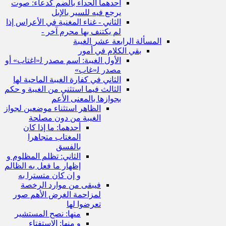
أحدهما الحداء بالضم كدعاء: صوت
يرجع فيه للسير بالإبل
الثاني - غناء المغنية في الأعراس إذا
لم يكتنف بها محرم آخر -
المسألة الرابعة عشر الغيبة
بقي الكلام في أمور
الأول الغيبة: اسم مصدر ل‍«اغتاب» أو
مصدر ل‍«غاب»
الثاني في كفارة الغيبة الماحية لها
الثالث فيما استثني من الغيبة و حكم
بجوازها بالمعنى الأعم
الظاهر استثناء موضعين لجواز
الغيبة من دون مصلحة
أحدهما: ما إذا كان
المغتاب متجاهرا
بالفسق
الثاني: تظلم المظلوم و
إظهار ما فعل به الظالم
و إن كان متسترا به
فيبقى من موارد الرخصة
لمزاحمة الغرض الأهم صور
تعرضوا لها
منها: نصح المستشير
و منها: الاستفتاء