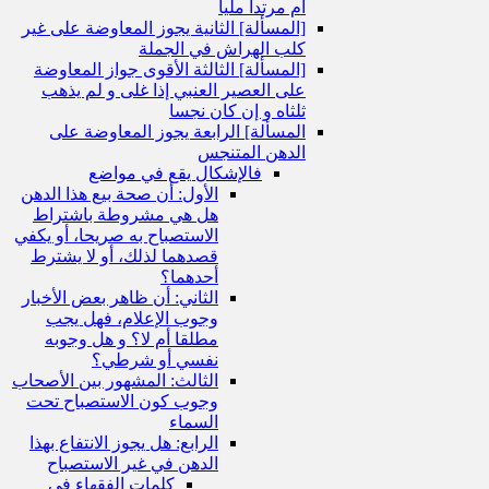
أم مرتدا مليا
[المسألة] الثانية يجوز المعاوضة على غير
كلب الهراش في الجملة
[المسألة] الثالثة الأقوى جواز المعاوضة
على العصير العنبي إذا غلى و لم يذهب
ثلثاه و إن كان نجسا
المسألة] الرابعة يجوز المعاوضة على
الدهن المتنجس
فالإشكال يقع في مواضع
الأول: أن صحة بيع هذا الدهن
هل هي مشروطة باشتراط
الاستصباح به صريحا، أو يكفي
قصدهما لذلك، أو لا يشترط
أحدهما؟
الثاني: أن ظاهر بعض الأخبار
وجوب الإعلام، فهل يجب
مطلقا أم لا؟ و هل وجوبه
نفسي أو شرطي؟
الثالث: المشهور بين الأصحاب
وجوب كون الاستصباح تحت
السماء
الرابع: هل يجوز الانتفاع بهذا
الدهن في غير الاستصباح
كلمات الفقهاء في