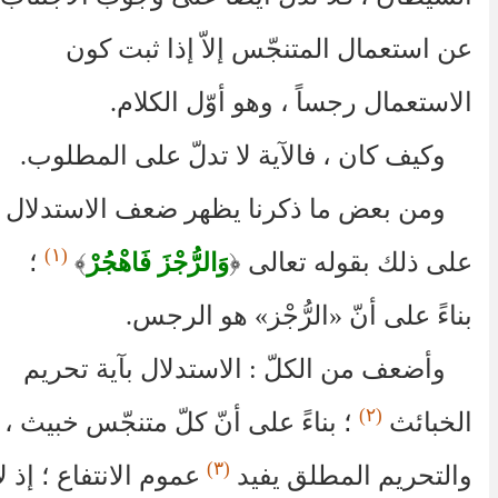
عن استعمال المتنجّس إلاّ إذا ثبت كون
الاستعمال رجساً ، وهو أوّل الكلام.
وكيف كان ، فالآية لا تدلّ على المطلوب.
ومن بعض ما ذكرنا يظهر ضعف الاستدلال
(١)
على ذلك بقوله تعالى
﴿
﴾
؛
وَالرُّجْزَ فَاهْجُرْ
بناءً على أنّ «الرُّجْز» هو الرجس.
وأضعف من الكلّ : الاستدلال بآية تحريم
(٢)
الخبائث
؛ بناءً على أنّ كلّ متنجّس خبيث ،
(٣)
والتحريم المطلق يفيد
عموم الانتفاع ؛ إذ لا