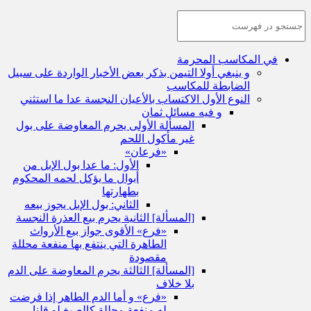
في المكاسب المحرمة
و ينبغي أولا التيمن بذكر بعض الأخبار الواردة على سبيل
الضابطة للمكاسب
النوع الأول الاكتساب بالأعيان النجسة عدا ما استثني
و فيه مسائل ثمان
المسألة الأولى يحرم المعاوضة على بول
غير مأكول اللحم
«فرعان»
الأول: ما عدا بول الإبل من
أبوال ما يؤكل لحمه المحكوم
بطهارتها
الثاني: بول الإبل يجوز بيعه
[المسألة] الثانية يحرم بيع العذرة النجسة
«فرع» الأقوى جواز بيع الأرواث
الطاهرة التي ينتفع بها منفعة محللة
مقصودة
[المسألة] الثالثة يحرم المعاوضة على الدم
بلا خلاف
«فرع» و أما الدم الطاهر إذا فرضت
له منفعة محللة كالصبغ لو قلنا