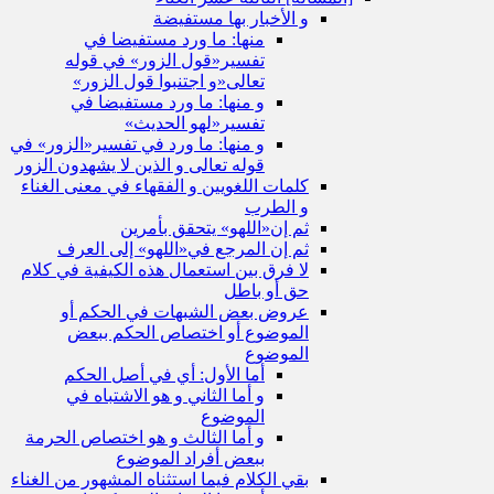
و الأخبار بها مستفيضة
منها: ما ورد مستفيضا في
تفسير«قول الزور» في قوله
تعالى«و اجتنبوا قول الزور»
و منها: ما ورد مستفيضا في
تفسير«لهو الحديث»
و منها: ما ورد في تفسير«الزور» في
قوله تعالى و الذين لا يشهدون الزور
كلمات اللغويين و الفقهاء في معنى الغناء
و الطرب
ثم إن«اللهو» يتحقق بأمرين
ثم إن المرجع في«اللهو» إلى العرف
لا فرق بين استعمال هذه الكيفية في كلام
حق أو باطل
عروض بعض الشبهات في الحكم أو
الموضوع أو اختصاص الحكم ببعض
الموضوع
أما الأول: أي في أصل الحكم
و أما الثاني و هو الاشتباه في
الموضوع
و أما الثالث و هو اختصاص الحرمة
ببعض أفراد الموضوع
بقي الكلام فيما استثناه المشهور من الغناء