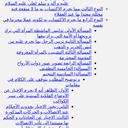
عليه و آله و سلم لعلي عليه السلام
النوع الثالث مما يحرم الاكتساب به ما لا منفعة فيه
محللة معتدا بها عند العقلاء
النوع الرابع ما يحرم الاكتساب به لكونه عملا محرما في
نفسه
المسألة الأولى تدليس الماشطة المرأة التي يراد
تزويجها أو الأمة التي يراد بيعها
المسألة الثانية تزيين الرجل بما يحرم عليه من
لبس الحرير و الذهب
المسألة الثالثة التشبيب بالمرأة المعروفة
المؤمنة المحترمة
المسألة الرابعة تصوير صور ذوات الأرواح
[المسألة] الخامسة التطفيف
[المسألة] السادسة التنجيم
و توضيح المطلب يتوقف على الكلام في
مقامات
الأول: الظاهر أنه لا يحرم الإخبار عن
الأوضاع الفلكية المبتنية على سير
الكواكب
الثاني: يجوز الإخبار بحدوث الأحكام
عند الاتصالات و الحركات المذكورة
الثالث: الإخبار عن الحادثات و الحكم
بها مستندا إلى تأثير الاتصالات