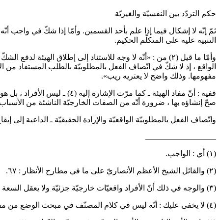
حكم التردّد بين النفسيّة والغيريّة
ثمّ إنّه لا إشكال فيما إذا علم بأحد القسمين. وأمّا إذا شكّ في واجب أنّ
التنبيه عليه على المتكلّم الحكيم.
وأمّا ما قيل
(٢)
من : «أنّه لا وجه للاستناد إلى إطلاق الهيئة لدفع الشكّ ا
الواقع ، إذ لا شكّ في اتّصاف الفعل بالمطلوبيّة بالطلب المستفاد من ا
مفهومها. وذلك واضح لا يعتريه ريب».
ففيه : أنّ مفاد الهيئة ـ كما مرّت الإشارة إليه
(٤)
ـ ليس الأفراد ، بل 
صحّ إنشاؤه بها ، ضرورة أنّه من الصفات الخارجيّة الناشئة من الأسباب
واتّصاف الفعل بالمطلوبيّة الواقعيّة والإرادة الحقيقيّة ـ الداعية إلى إيق
__________________
(١) أي : الواجب.
(٢) والقائل الشيخ الأعظم الأنصاريّ على ما في مطارح الأنظار : ٦٧.
(٣) والوجه في ذلك أنّ الأفراد واقعيّات خارجيّة جزئيّة ولا يعقل السعة والإطلاق فيها ، فلا يعقل الضيق والتقييد فيها.
(٤)
لا يخفى عليك :
أنّه ليس في كلام المصنّف في مبحث الوضع من مفاد ا