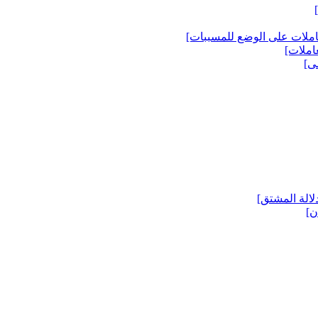
املات على الوضع للمسببات‏]
املات‏]
ى‏]
لالة المشتق‏]
‏]