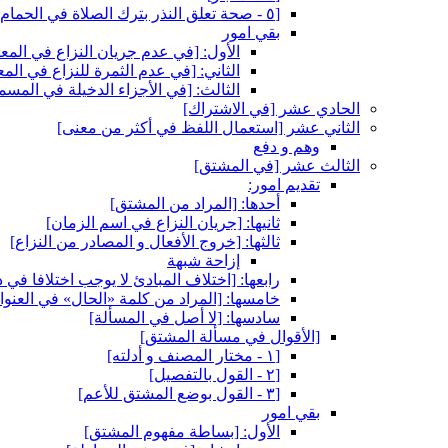
[٥ - صحة تعلق النذر بترك الصلاة في الحمام‏]
بقي امور
الأول: [في عدم جريان النزاع في المع
الثاني: [في عدم الثمرة للنزاع في المع
الثالث: [في الأجزاء الدخيلة في المسم
الحادي عشر [في الاشتراك‏]
الثاني عشر [استعمال اللفظ في أكثر من معنى‏]
وهم و دفع
الثالث عشر [في المشتق‏]
تقديم امور:
أحدها: [المراد من المشتق‏]
ثانيها: [جريان النزاع في اسم الزمان‏]
ثالثها: [خروج الأفعال و المصادر من النزاع‏]
إزاحة شبهة
رابعها: [اختلاف المبادئ لا يوجب اختلافا في د
خامسها: [المراد من كلمة «الحال» في العنوان
سادسها: [لا أصل في المسألة]
[الأقوال في مسألة المشتق‏]
[١ - مختار المصنف و أدلته‏]
[٢ - القول بالتفصيل‏]
[٣ - القول بوضع المشتق للأعم‏]
بقي امور
الأول: [بساطة مفهوم المشتق‏]