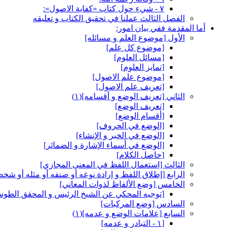
٧ - شي‏ء حول كتاب «كفاية الاصول»:
الفصل الثالث عملنا في تحقيق الكتاب و تعليقه
أما المقدمة ففي بيان امور:
الأول‏ [موضوع العلم و مسائله‏]
[موضوع كل علم‏]
[مسائل العلوم‏]
[تمايز العلوم‏]
[موضوع علم الاصول‏]
[تعريف علم الاصول‏]
الثاني‏ [تعريف الوضع و أقسامه‏](١)
[تعريف الوضع‏]
[أقسام الوضع‏]
[الوضع في الحروف‏]
[الوضع في الخبر و الإنشاء]
[الوضع في أسماء الإشارة و الضمائر]
[حاصل الكلام‏]
الثالث‏ [استعمال اللفظ في المعنى المجازي‏]
الرابع‏ [إطلاق اللفظ و إرادة نوعه أو صنفه أو مثله أو شخص
الخامس‏ [وضع الألفاظ لذوات المعاني‏]
[توجيه المحكي عن الشيخ الرئيس و المحقق الطوس
السادس‏ [وضع المركبات‏]
السابع‏ [علامات الوضع و عدمه‏](١)
[١ - التبادر و عدمه‏]