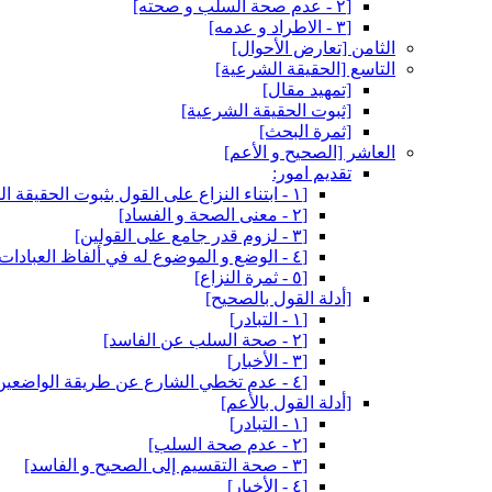
[٢ - عدم صحة السلب و صحته‏]
[٣ - الاطراد و عدمه‏]
الثامن‏ [تعارض الأحوال‏]
التاسع‏ [الحقيقة الشرعية]
[تمهيد مقال‏]
[ثبوت الحقيقة الشرعية]
[ثمرة البحث‏]
العاشر [الصحيح و الأعم‏]
تقديم امور:
[١ - ابتناء النزاع على القول بثبوت الحقيقة الشرعية]
[٢ - معنى الصحة و الفساد]
[٣ - لزوم قدر جامع على القولين‏]
[٤ - الوضع و الموضوع له في ألفاظ العبادات‏]
[٥ - ثمرة النزاع‏]
[أدلة القول بالصحيح‏]
[١ - التبادر]
[٢ - صحة السلب عن الفاسد]
[٣ - الأخبار]
[٤ - عدم تخطي الشارع عن طريقة الواضعين‏]
[أدلة القول بالأعم‏]
[١ - التبادر]
[٢ - عدم صحة السلب‏]
[٣ - صحة التقسيم إلى الصحيح و الفاسد]
[٤ - الأخبار]