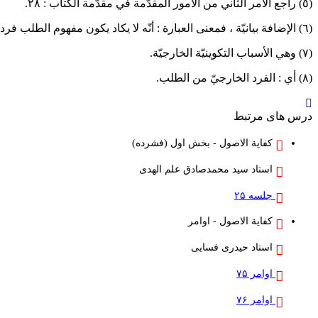
(٥) راجع الأمر الثاني من الأمور المقدّمة في مقدّمة الكتاب : ٢٨.
(٦) الإضافة بيانيّة ، فمعنى العبارة : أنّه لا يكاد يكون مفهوم الطلب فردا للطلب ، وهو الطلب الحقيقيّ.
(٧) وهي الأسباب التكوينيّة الخارجيّة.
(٨) أي : الفرد الخارجيّ من الطلب.
درس های مرتبط
کفایة الاصول - بخش اول (فشرده)
استاد سید محمدصادق علم الهدی
جلسه ۲۵
کفایة الاصول - اوامر
استاد حیدری فسایی
اوامر ۷۵
اوامر ۷۶