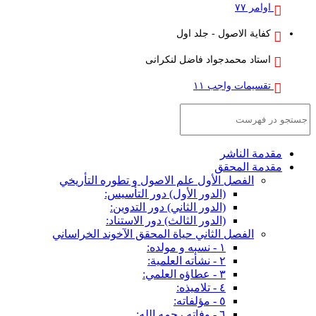
اوامر ۷۷
کفایة الاصول - جلد اول
استاد محمدجواد فاضل لنکرانی
تقسیمات واجب ۱۱
مقدمة الناشر
مقدمة المحقق
الفصل الأول علم الاصول و تطوره التأريخي
(الدور الأول) دور التأسيس:
(الدور الثاني) دور التدوين:
(الدور الثالث) دور الاستناد:
الفصل الثاني حياة المحقق الآخوند الخراساني
١ - نسبه و مولده:
٢ - نشأته العلمية:
٣ - عطاؤه العلمي:
٤ - تلاميذه:
٥ - مؤلفاته:
٦ - وفاته رحمه الله: