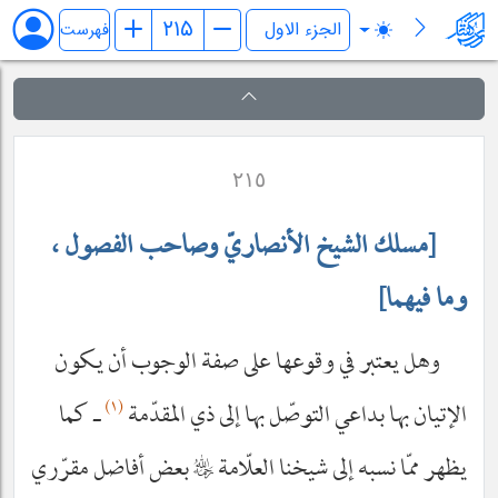
کفایة الاصول
فهرست
٢١٥
[مسلك الشيخ الأنصاريّ وصاحب الفصول ،
وما فيهما]
وهل يعتبر في وقوعها على صفة الوجوب أن يكون
(١)
الإتيان بها بداعي التوصّل بها إلى ذي المقدّمة
ـ كما
يظهر ممّا نسبه إلى شيخنا العلّامة
رحمه‌الله
بعض أفاضل مقرّري