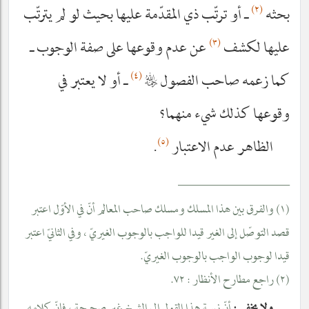
(٢)
بحثه
ـ أو ترتّب ذي المقدّمة عليها بحيث لو لم يترتّب
(٣)
عليها لكشف
عن عدم وقوعها على صفة الوجوب ـ
(٤)
كما زعمه صاحب الفصول
رحمه‌الله
ـ أو لا يعتبر في
وقوعها كذلك شيء منهما؟
(٥)
الظاهر عدم الاعتبار
.
__________________
(١) والفرق بين هذا المسلك ومسلك صاحب المعالم أنّ في الأوّل اعتبر
قصد التوصّل إلى الغير قيدا للواجب بالوجوب الغيريّ ، وفي الثانيّ اعتبر
قيدا لوجوب الواجب بالوجوب الغيريّ.
(٢) راجع مطارح الأنظار : ٧٢.