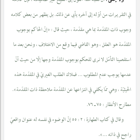
ولا يخفى :
أنّ نسبة هذا القول إلى الشيخ غير صحيحة ، فإنّ كلامه
في التقريرات من أوّله إلى آخره يأبى عن ذلك. بل يظهر من بعض كلامه
وجوب ذات المقدّمة بما هي مقدّمة ، حيث قال : «إنّ الحاكم بوجوب
المقدّمة هو العقل ، وهو القاضي فيما وقع من الاختلاف ، ونحن بعد ما
استقصينا التأمّل لا نرى للحكم بوجوب المقدّمة وجها إلّا من حيث أنّ
عدمها يوجب عدم المطلوب ... فملاك الطلب الغيريّ في المقدّمة هذه
الحيثيّة ، وهي ممّا يكفي في انتزاعها عن المقدّمة ملاحظة ذات المقدّمة».
مطارح الأنظار : ٧٥ ـ ٧٦.
وقال في كتاب الطهارة : ٢ : ٥٥ إنّ الوضوء في نفسه له عنوان واقعيّ
راجح في ذاته ...».