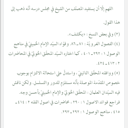
اللهم إلّا أن يستفيد المصنّف من الشيخ في مجلس درسه أنّه ذهب إلى
هذا القول.
(٣) وفي بعض النسخ : «يكشف».
(٤) الفصول الغرويّة : ٨١ ـ ٨٦. وقوّاه السيّد الإمام الخمينيّ في مناهج
الوصول ١ : ٣٩٢ ـ ٤٠١ ، كما اختاره السيّد المحقّق الخوئيّ في المحاضرات
٢ : ٤١٣ ـ ٤٢٤.
(٥) ووافقه المحقّق النائينيّ ، واستدلّ على استحالة الالتزام بوجوب
خصوص المقدّمة الموصلة بأنّه مستلزم للدور والتسلسل. ولكن ناقش
فيه السيّدان العلمان : المحقّق الخوئيّ والإمام الخمينيّ بأحسن وجه.
فراجع فوائد الاصول ١ : ٢٩٠ ، محاضرات في اصول الفقه ٢ : ٤١٤ ـ
٤١٥ ، مناهج الوصول ١ : ٢٩٢ ـ ٢٩٣.