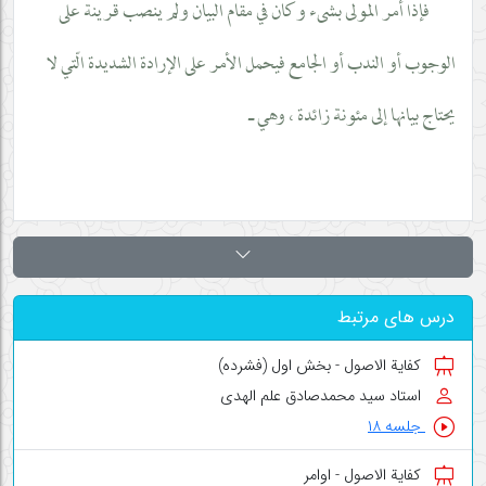
فإذا أمر المولى بشىء وكان في مقام البيان ولم ينصب قرينة على
الوجوب أو الندب أو الجامع فيحمل الأمر على الإرادة الشديدة الّتي لا
يحتاج بيانها إلى مئونة زائدة ، وهي ـ
درس های مرتبط
کفایة الاصول - بخش اول (فشرده)
استاد سید محمدصادق علم الهدی
جلسه ۱۸
کفایة الاصول - اوامر