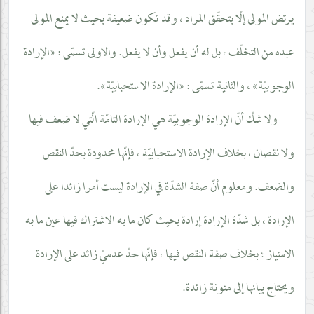
يرتض المولى إلّا بتحقّق المراد ، وقد تكون ضعيفة بحيث لا يمنع المولى
عبده من التخلّف ، بل له أن يفعل وأن لا يفعل. والاولى تسمّى : «الإرادة
الوجوبيّة» ، والثانية تسمّى : «الإرادة الاستحبابيّة».
ولا شكّ أنّ الإرادة الوجوبيّة هي الإرادة التامّة الّتي لا ضعف فيها
ولا نقصان ، بخلاف الإرادة الاستحبابيّة ، فإنّها محدودة بحدّ النقص
والضعف. ومعلوم أنّ صفة الشدّة في الإرادة ليست أمرا زائدا على
الإرادة ، بل شدّة الإرادة إرادة بحيث كان ما به الاشتراك فيها عين ما به
الامتياز ؛ بخلاف صفة النقص فيها ، فإنّها حدّ عدميّ زائد على الإرادة
ويحتاج بيانها إلى مئونة زائدة.