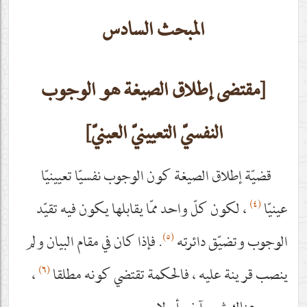
المبحث السادس
[مقتضى إطلاق الصيغة هو الوجوب
النفسيّ التعيينيّ العينيّ]
قضيّة إطلاق الصيغة كون الوجوب نفسيّا تعيينيّا
(٤)
عينيّا
، لكون كلّ واحد ممّا يقابلها يكون فيه تقيّد
(٥)
الوجوب وتضيّق دائرته
. فإذا كان في مقام البيان ولم
(٦)
ينصب قرينة عليه ، فالحكمة تقتضي كونه مطلقا
،