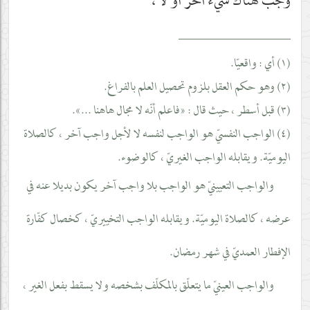
وجب هناك شيء آخر أو لا ،
__________________
(١) أي : واقعيّا.
(٢) وهو حكم العقل بلزوم تحصيل العلم بالفراغ.
(٣) قبل أسطر ، حيث قال : «فاعلم أنّه لا مجال هاهنا ...».
(٤) الواجب النفسيّ هو الواجب لنفسه لا لأجل واجب آخر ، كالصلاة
اليوميّة. ويقابله الواجب الغيريّ ، كالوضوء.
والواجب التعيينيّ هو الواجب بلا واجب آخر يكون بديلا عنه في
عرضه ، كالصلاة اليوميّة. ويقابله الواجب التخييريّ ، كخصال كفّارة
الإفطار العمديّ في شهر رمضان.
والواجب العينيّ ما يتعلّق بالمكلّف بشخصه ولا يسقط بفعل الغير ،