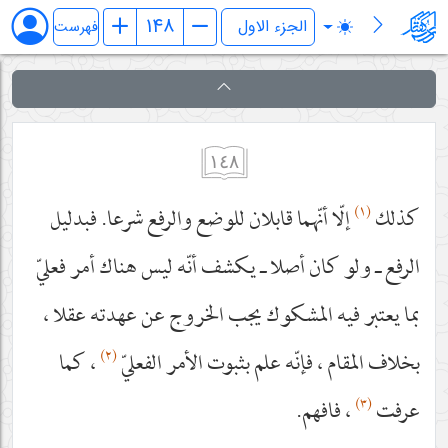
کفایة الاصول
فهرست
١٤٨
(١)
كذلك
إلّا أنّهما قابلان للوضع والرفع شرعا. فبدليل
الرفع ـ ولو كان أصلا ـ يكشف أنّه ليس هناك أمر فعليّ
بما يعتبر فيه المشكوك يجب الخروج عن عهدته عقلا ،
(٢)
بخلاف المقام ، فإنّه علم بثبوت الأمر الفعليّ
، كما
(٣)
عرفت
، فافهم.