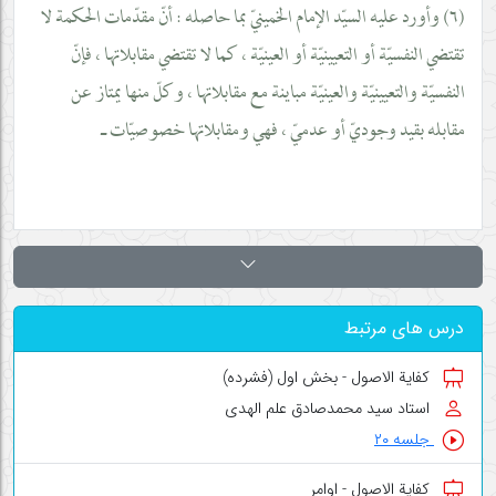
(٦) وأورد عليه السيّد الإمام الخمينيّ بما حاصله : أنّ مقدّمات الحكمة لا
تقتضي النفسيّة أو التعيينيّة أو العينيّة ، كما لا تقتضي مقابلاتها ، فإنّ
النفسيّة والتعيينيّة والعينيّة مباينة مع مقابلاتها ، وكلّ منها يمتاز عن
مقابله بقيد وجوديّ أو عدميّ ، فهي ومقابلاتها خصوصيّات ـ
درس های مرتبط
کفایة الاصول - بخش اول (فشرده)
استاد سید محمدصادق علم الهدی
جلسه ۲۰
کفایة الاصول - اوامر