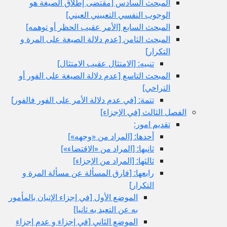
المبحث السادس‏ [مقتضى إطلاق الصيغة هو
الوجوب النفسي التعييني العيني‏]
المبحث السابع‏ [الأمر عقيب الحظر أو توهمه‏]
المبحث الثامن‏ [عدم دلالة الصيغة على المرة و
التكرار]
تنبيه: [الامتثال عقيب الامتثال‏]
المبحث التاسع‏ [عدم دلالة الصيغة على الفور أو
التراخي‏]
تتمة: [في عدم دلالة الأمر على الفور فالفور]
الفصل الثالث‏ [في الإجزاء]
تقديم امور:
أحدها: [المراد من «وجهه»]
ثانيها: [المراد من «الاقتضاء»]
ثالثها: [المراد من الإجزاء]
رابعها: [فارق المسألة عن مسألة المرة و
التكرار]
الموضع الأول‏ [في إجزاء الإتيان بالمأمور
به عن التعبد به ثانيا]
الموضع الثاني‏ [في إجزاء و عدم إجزاء