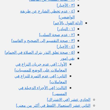
[٣ - الأخبار]
[٤ - عدم تخطي الشارع عن طريقة
الواضعين‏]
[أدلة القول بالأعم‏]
[١ - التبادر]
[٢ - عدم صحة السلب‏]
[٣ - صحة التقسيم إلى الصحيح و الفاسد]
[٤ - الأخبار]
[٥ - صحة تعلق النذر بترك الصلاة في الحمام‏]
بقي امور
الأول: [في عدم جريان النزاع في
المعاملات على الوضع للمسببات‏]
الثاني: [في عدم الثمرة للنزاع في
المعاملات‏]
الثالث: [في الأجزاء الدخيلة في
المسمى‏]
الحادي عشر [في الاشتراك‏]
الثاني عشر [استعمال اللفظ في أكثر من معنى‏]