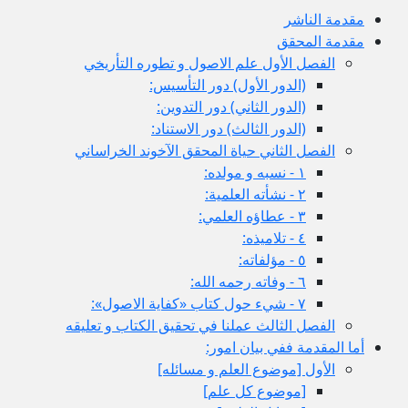
مقدمة الناشر
مقدمة المحقق
الفصل الأول علم الاصول و تطوره التأريخي
(الدور الأول) دور التأسيس:
(الدور الثاني) دور التدوين:
(الدور الثالث) دور الاستناد:
الفصل الثاني حياة المحقق الآخوند الخراساني
١ - نسبه و مولده:
٢ - نشأته العلمية:
٣ - عطاؤه العلمي:
٤ - تلاميذه:
٥ - مؤلفاته:
٦ - وفاته رحمه الله:
٧ - شي‏ء حول كتاب «كفاية الاصول»:
الفصل الثالث عملنا في تحقيق الكتاب و تعليقه
أما المقدمة ففي بيان امور:
الأول‏ [موضوع العلم و مسائله‏]
[موضوع كل علم‏]