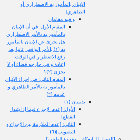
الإتيان بالمأمور به الاضطراري أو
الظاهري‏]
و فيه مقامان
المقام الأول: في أن الإتيان
بالمأمور به بالأمر الاضطراري
هل يجزئ عن الإتيان بالمأمور
به (١) بالأمر الواقعي ثانيا بعد
رفع الاضطرار في الوقت
إعادة و في خارجه قضاء أو لا
يجزئ (٢)؟
المقام الثاني: في إجزاء الإتيان
بالمأمور به بالأمر الظاهري و
عدمه (٢)
تذنيبان (١)
الأول: [عدم الإجزاء فيما إذا يتبدل
القطع‏]
الثاني: [عدم الملازمة بين الإجزاء و
التصويب‏](٦)
[الفصل الرابع‏][في مقدمة الواجب‏]