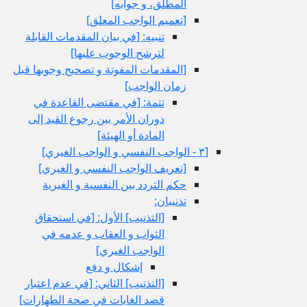
المطلق، و جوابه‏]
[تعميم الواجب المعلق‏]
تنبيه: [في بيان المقدمات القابلة
لترشح الوجوب عليها]
[المقدمات المفوتة و تصحيح وجوبها قبل
زمان الواجب‏]
تتمة: [في مقتضى القاعدة في
دوران الأمر بين رجوع القيد إلى
المادة أو الهيئة]
[٣ - الواجب النفسي و الواجب الغيري‏]
[تعريف الواجب النفسي و الغيري‏]
حكم التردد بين النفسية و الغيرية
تذنيبان:
[التذنيب‏] الأول: [في استحقاق
الثواب و العقاب و عدمه في
الواجب الغيري‏]
إشكال و دفع
[التذنيب‏] الثاني: [في عدم اعتبار
قصد الغايات في صحة الطهارات‏]