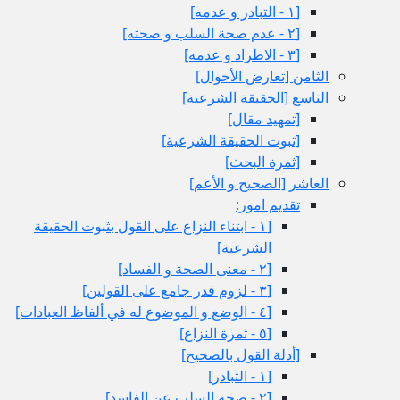
[١ - التبادر و عدمه‏]
[٢ - عدم صحة السلب و صحته‏]
[٣ - الاطراد و عدمه‏]
الثامن‏ [تعارض الأحوال‏]
التاسع‏ [الحقيقة الشرعية]
[تمهيد مقال‏]
[ثبوت الحقيقة الشرعية]
[ثمرة البحث‏]
العاشر [الصحيح و الأعم‏]
تقديم امور:
[١ - ابتناء النزاع على القول بثبوت الحقيقة
الشرعية]
[٢ - معنى الصحة و الفساد]
[٣ - لزوم قدر جامع على القولين‏]
[٤ - الوضع و الموضوع له في ألفاظ العبادات‏]
[٥ - ثمرة النزاع‏]
[أدلة القول بالصحيح‏]
[١ - التبادر]
[٢ - صحة السلب عن الفاسد]