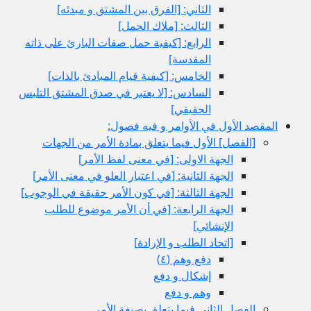
الثاني: [الفرق بين المشتق و مبدئه‏]
الثالث: [ملاك الحمل‏]
الرابع: [كيفية حمل صفات البارئ على ذاته
المقدسة]
الخامس: [كيفية قيام المبادئ بالذات‏]
السادس: [لا يعتبر في صدق المشتق التلبس
الحقيقي‏]
المقصد الأول في الأوامر و فيه فصول:
[الفصل‏] الأول فيما يتعلق بمادة الأمر من الجهات
الجهة الاولى: [في معنى لفظ الأمر]
الجهة الثانية: [في اعتبار العلو في معنى الأمر]
الجهة الثالثة: [في كون الأمر حقيقة في الوجوب‏]
الجهة الرابعة: [في أن الأمر موضوع للطلب
الإنشائي‏]
[اتحاد الطلب و الإرادة]
دفع وهم (٤)
إشكال و دفع
وهم و دفع
الفصل الثاني فيما يتعلق بصيغة الأمر