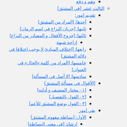
وهم و دفع
الثالث عشر [في المشتق‏]
تقديم امور:
أحدها: [المراد من المشتق‏]
ثانيها: [جريان النزاع في اسم الزمان‏]
ثالثها: [خروج الأفعال و المصادر من النزاع‏]
إزاحة شبهة
رابعها: [اختلاف المبادئ لا يوجب اختلافا في
دلالة المشتق‏]
خامسها: [المراد من كلمة «الحال» في
العنوان‏]
سادسها: [لا أصل في المسألة]
[الأقوال في مسألة المشتق‏]
[١ - مختار المصنف و أدلته‏]
[٢ - القول بالتفصيل‏]
[٣ - القول بوضع المشتق للأعم‏]
بقي امور
الأول: [بساطة مفهوم المشتق‏]
إرشاد: [في معنى البساطة]