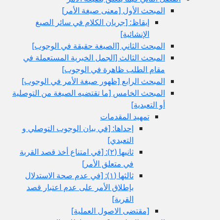
المبحث الأول‏ [معنى صيغة الأمر]
إيقاظ: [جريان الكلام في سائر الصيغ
الإنشائية]
المبحث الثاني‏ [الصيغة حقيقة في الوجوب‏]
المبحث الثالث‏ [الجمل الخبرية المستعملة في
مقام الطلب ظاهرة في الوجوب‏]
المبحث الرابع‏ [ظهور صيغة الأمر في الوجوب‏]
المبحث الخامس‏ [ما تقتضيه الصيغة من التوصلية
أو التعبدية]
تمهيد المقدمات
إحداها: [في بيان الوجوب التوصلي و
التعبدي‏]
ثانيها (٢): [في امتناع أخذ قصد القربة
في متعلق الأمر]
ثالثها (١): [في عدم صحة الاستدلال
بإطلاق الأمر على عدم اعتبار قصد
القربة]
[مقتضى الاصول العملية]