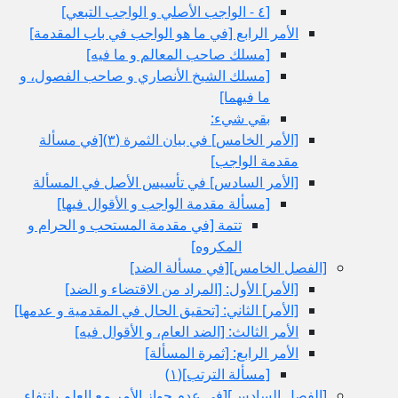
[٤ - الواجب الأصلي و الواجب التبعي‏]
الأمر الرابع‏ [في ما هو الواجب في باب المقدمة]
[مسلك صاحب المعالم و ما فيه‏]
[مسلك الشيخ الأنصاري و صاحب الفصول، و
ما فيهما]
بقي شي‏ء:
[الأمر الخامس‏] في بيان الثمرة (٣)[في مسألة
مقدمة الواجب‏]
[الأمر السادس‏] في تأسيس الأصل في المسألة
[مسألة مقدمة الواجب و الأقوال فيها]
تتمة [في مقدمة المستحب و الحرام و
المكروه‏]
[الفصل الخامس‏][في مسألة الضد]
[الأمر] الأول: [المراد من الاقتضاء و الضد]
[الأمر] الثاني: [تحقيق الحال في المقدمية و عدمها]
الأمر الثالث: [الضد العام، و الأقوال فيه‏]
الأمر الرابع: [ثمرة المسألة]
[مسألة الترتب‏](١)
[الفصل السادس‏][في عدم جواز الأمر مع العلم بانتفاء