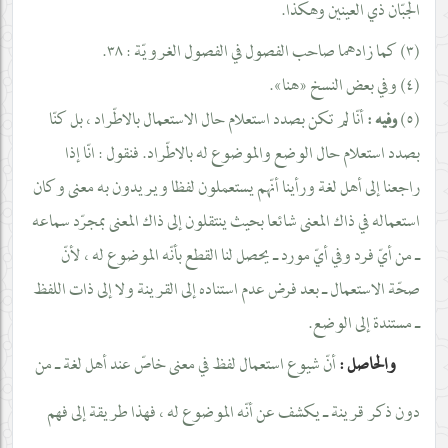
الجبّان ذي العينين وهكذا.
(٣) كما زادهما صاحب الفصول في الفصول الغرويّة : ٣٨.
(٤) وفي بعض النسخ «هنا».
(٥)
أنّا لم تكن بصدد استعلام حال الاستعمال بالاطّراد ، بل كنّا
وفيه :
بصدد استعلام حال الوضع والموضوع له بالاطّراد. فنقول : انّا إذا
راجعنا إلى أهل لغة ورأينا أنّهم يستعملون لفظا ويريدون به معنى وكان
استعماله في ذاك المعنى شائعا بحيث ينتقلون إلى ذاك المعنى بمجرّد سماعه
ـ من أيّ فرد وفي أيّ مورد ـ يحصل لنا القطع بأنّه الموضوع له ، لأنّ
صحّة الاستعمال ـ بعد فرض عدم استناده إلى القرينة ولا إلى ذات اللفظ
ـ مستندة إلى الوضع.
والحاصل :
أنّ شيوع استعمال لفظ في معنى خاصّ عند أهل لغة ـ من
دون ذكر قرينة ـ يكشف عن أنّه الموضوع له ، فهذا طريقة إلى فهم