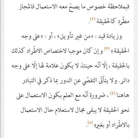
فبملاحظة خصوص ما يصحّ معه الاستعمال فالمجاز
(٢)
مطّرد كالحقيقة
.
وزيادة قيد : «من غير تأويل» ، أو : «على وجه
(٣)
الحقيقة»
وإن كان موجبا لاختصاص الاطّراد كذلك
بالحقيقة ، إلّا أنّه حينئذ لا يكون علامة لها إلّا على وجه
دائر. ولا يتأتّى التفصّي عن الدور بما ذكر في التبادر
(٤)
هاهنا
، ضرورة أنّه مع العلم بكون الاستعمال على
نحو الحقيقة لا يبقى مجال لاستعلام حال الاستعمال
(٥)
بالاطّراد أو بغيره
.