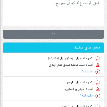
المعنى الموضوع له كما أنّ تصريح ـ
درس های مرتبط
کفایة الاصول - بخش اول (فشرده)
استاد سید محمدصادق علم الهدی
جلسه ۹
کفایة الاصول - اوامر
استاد حیدری فسایی
مقدمات ۲۱
کفایة الاصول - جلد اول