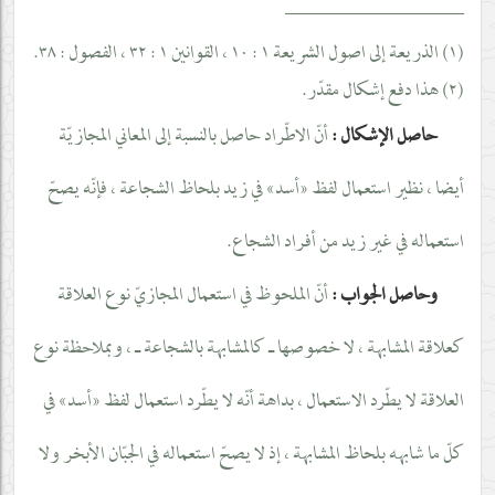
__________________
(١) الذريعة إلى اصول الشريعة ١ : ١٠ ، القوانين ١ : ٣٢ ، الفصول : ٣٨.
(٢) هذا دفع إشكال مقدّر.
حاصل الإشكال :
أنّ الاطّراد حاصل بالنسبة إلى المعاني المجازيّة
أيضا ، نظير استعمال لفظ «أسد» في زيد بلحاظ الشجاعة ، فإنّه يصحّ
استعماله في غير زيد من أفراد الشجاع.
وحاصل الجواب :
أنّ الملحوظ في استعمال المجازيّ نوع العلاقة
كعلاقة المشابهة ، لا خصوصها ـ كالمشابهة بالشجاعة ـ ، وبملاحظة نوع
العلاقة لا يطّرد الاستعمال ، بداهة أنّه لا يطّرد استعمال لفظ «أسد» في
كلّ ما شابهه بلحاظ المشابهة ، إذ لا يصحّ استعماله في الجبّان الأبخر ولا