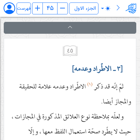
کفایة الاصول
فهرست
٤٥
[٣ ـ الاطّراد وعدمه]
(١)
ثمّ إنّه قد ذكر
الاطّراد وعدمه علامة للحقيقة
والمجاز أيضا.
ولعلّه بملاحظة نوع العلائق المذكورة في المجازات ،
حيث لا يطّرد صحّة استعمال اللفظ معها ، وإلّا