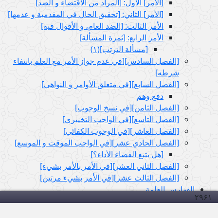
[الأمر] الأول: [المراد من الاقتضاء و الضد]
[الأمر] الثاني: [تحقيق الحال في المقدمية و عدمها]
الأمر الثالث: [الضد العام، و الأقوال فيه‏]
الأمر الرابع: [ثمرة المسألة]
[مسألة الترتب‏](١)
[الفصل السادس‏][في عدم جواز الأمر مع العلم بانتفاء
شرطه‏]
[الفصل السابع‏][في متعلق الأوامر و النواهي‏]
دفع وهم
[الفصل الثامن‏][في نسخ الوجوب‏]
[الفصل التاسع‏][في الواجب التخييري‏]
[الفصل العاشر][في الوجوب الكفائي‏]
[الفصل الحادي عشر][في الواجب الموقت و الموسع‏]
[هل يتبع القضاء الأداء؟]
[الفصل الثاني العشر][في الأمر بالأمر بشي‏ء]
[الفصل الثالث عشر][في الأمر بشي‏ء مرتين‏]
الفهارس العامة
۲۹۶
۱