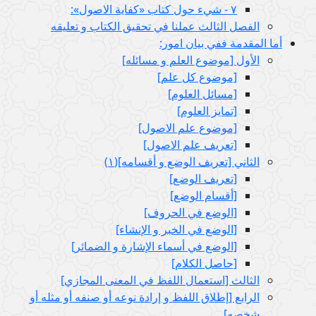
٧ - شي‏ء حول كتاب «كفاية الاصول»:
الفصل الثالث عملنا في تحقيق الكتاب و تعليقه
أما المقدمة ففي بيان امور:
الأول‏ [موضوع العلم و مسائله‏]
[موضوع كل علم‏]
[مسائل العلوم‏]
[تمايز العلوم‏]
[موضوع علم الاصول‏]
[تعريف علم الاصول‏]
الثاني‏ [تعريف الوضع و أقسامه‏](١)
[تعريف الوضع‏]
[أقسام الوضع‏]
[الوضع في الحروف‏]
[الوضع في الخبر و الإنشاء]
[الوضع في أسماء الإشارة و الضمائر]
[حاصل الكلام‏]
الثالث‏ [استعمال اللفظ في المعنى المجازي‏]
الرابع‏ [إطلاق اللفظ و إرادة نوعه أو صنفه أو مثله أو
شخصه‏]