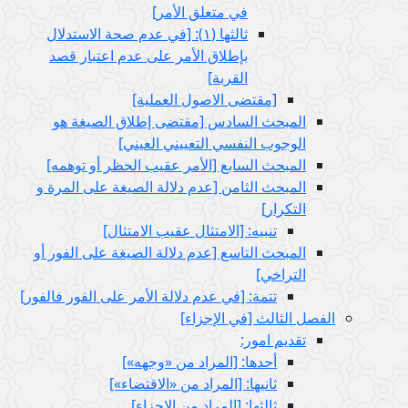
في متعلق الأمر]
ثالثها (١): [في عدم صحة الاستدلال
بإطلاق الأمر على عدم اعتبار قصد
القربة]
[مقتضى الاصول العملية]
المبحث السادس‏ [مقتضى إطلاق الصيغة هو
الوجوب النفسي التعييني العيني‏]
المبحث السابع‏ [الأمر عقيب الحظر أو توهمه‏]
المبحث الثامن‏ [عدم دلالة الصيغة على المرة و
التكرار]
تنبيه: [الامتثال عقيب الامتثال‏]
المبحث التاسع‏ [عدم دلالة الصيغة على الفور أو
التراخي‏]
تتمة: [في عدم دلالة الأمر على الفور فالفور]
الفصل الثالث‏ [في الإجزاء]
تقديم امور:
أحدها: [المراد من «وجهه»]
ثانيها: [المراد من «الاقتضاء»]
ثالثها: [المراد من الإجزاء]