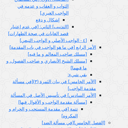
الثواب و العقاب و عدمه في
الواجب الغيري‏]
إشكال و دفع
[التذنيب‏] الثاني: [في عدم اعتبار
قصد الغايات في صحة الطهارات‏]
[٤ - الواجب الأصلي و الواجب التبعي‏]
الأمر الرابع‏ [في ما هو الواجب في باب المقدمة]
[مسلك صاحب المعالم و ما فيه‏]
[مسلك الشيخ الأنصاري و صاحب الفصول، و
ما فيهما]
بقي شي‏ء:
[الأمر الخامس‏] في بيان الثمرة (٣)[في مسألة
مقدمة الواجب‏]
[الأمر السادس‏] في تأسيس الأصل في المسألة
[مسألة مقدمة الواجب و الأقوال فيها]
تتمة [في مقدمة المستحب و الحرام و
المكروه‏]
[الفصل الخامس‏][في مسألة الضد]