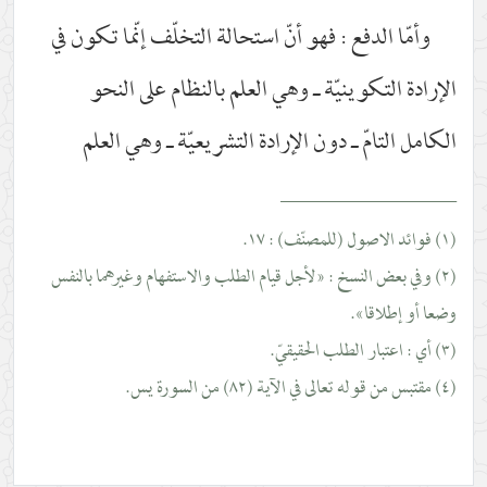
وأمّا الدفع : فهو أنّ استحالة التخلّف إنّما تكون في
الإرادة التكوينيّة ـ وهي العلم بالنظام على النحو
الكامل التامّ ـ دون الإرادة التشريعيّة ـ وهي العلم
__________________
(١) فوائد الاصول (للمصنّف) : ١٧.
(٢) وفي بعض النسخ : «لأجل قيام الطلب والاستفهام وغيرهما بالنفس
وضعا أو إطلاقا».
(٣) أي : اعتبار الطلب الحقيقيّ.
(٤) مقتبس من قوله تعالى في الآية (٨٢) من السورة يس.