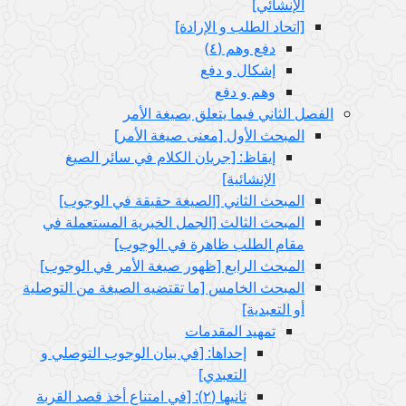
الإنشائي‏]
[اتحاد الطلب و الإرادة]
دفع وهم (٤)
إشكال و دفع
وهم و دفع
الفصل الثاني فيما يتعلق بصيغة الأمر
المبحث الأول‏ [معنى صيغة الأمر]
إيقاظ: [جريان الكلام في سائر الصيغ
الإنشائية]
المبحث الثاني‏ [الصيغة حقيقة في الوجوب‏]
المبحث الثالث‏ [الجمل الخبرية المستعملة في
مقام الطلب ظاهرة في الوجوب‏]
المبحث الرابع‏ [ظهور صيغة الأمر في الوجوب‏]
المبحث الخامس‏ [ما تقتضيه الصيغة من التوصلية
أو التعبدية]
تمهيد المقدمات
إحداها: [في بيان الوجوب التوصلي و
التعبدي‏]
ثانيها (٢): [في امتناع أخذ قصد القربة