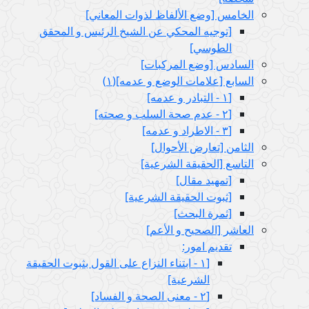
الخامس‏ [وضع الألفاظ لذوات المعاني‏]
[توجيه المحكي عن الشيخ الرئيس و المحقق
الطوسي‏]
السادس‏ [وضع المركبات‏]
السابع‏ [علامات الوضع و عدمه‏](١)
[١ - التبادر و عدمه‏]
[٢ - عدم صحة السلب و صحته‏]
[٣ - الاطراد و عدمه‏]
الثامن‏ [تعارض الأحوال‏]
التاسع‏ [الحقيقة الشرعية]
[تمهيد مقال‏]
[ثبوت الحقيقة الشرعية]
[ثمرة البحث‏]
العاشر [الصحيح و الأعم‏]
تقديم امور:
[١ - ابتناء النزاع على القول بثبوت الحقيقة
الشرعية]
[٢ - معنى الصحة و الفساد]