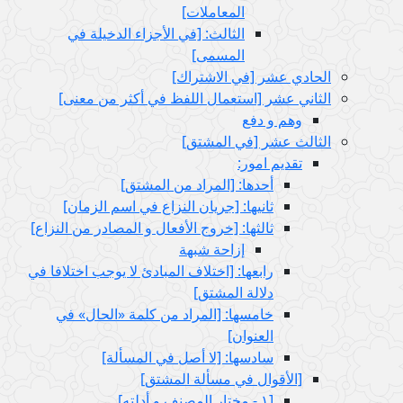
المعاملات‏]
الثالث: [في الأجزاء الدخيلة في
المسمى‏]
الحادي عشر [في الاشتراك‏]
الثاني عشر [استعمال اللفظ في أكثر من معنى‏]
وهم و دفع
الثالث عشر [في المشتق‏]
تقديم امور:
أحدها: [المراد من المشتق‏]
ثانيها: [جريان النزاع في اسم الزمان‏]
ثالثها: [خروج الأفعال و المصادر من النزاع‏]
إزاحة شبهة
رابعها: [اختلاف المبادئ لا يوجب اختلافا في
دلالة المشتق‏]
خامسها: [المراد من كلمة «الحال» في
العنوان‏]
سادسها: [لا أصل في المسألة]
[الأقوال في مسألة المشتق‏]
[١ - مختار المصنف و أدلته‏]