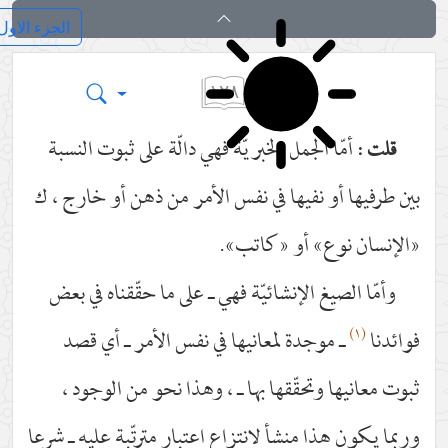
کفایة الاصول
١٢٨
أمّا الجمل الخبريّة فهي دالّة على ثبوت النسبة
قلت :
بين طرفيها أو نفيها في نفس الأمر من ذهن أو خارج ، ك
«الإنسان نوع» أو «كاتب».
وأمّا الصيغ الإنشائيّة فهي ـ على ما حقّقناه في بعض
(١)
فوائدنا
ـ موجدة لمعانيها في نفس الأمر ـ أي قصد
ثبوت معانيها وتحقّقها بها ـ ، وهذا نحو من الوجود ،
وربما يكون هذا منشأ لانتزاع اعتبار مترتّبة عليه ـ شرعا