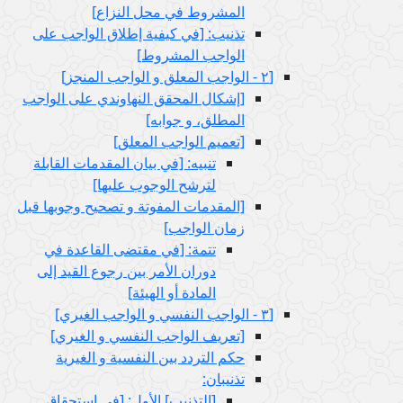
المشروط في محل النزاع‏]
تذنيب: [في كيفية إطلاق الواجب على
الواجب المشروط]
[٢ - الواجب المعلق و الواجب المنجز]
[إشكال المحقق النهاوندي على الواجب
المطلق، و جوابه‏]
[تعميم الواجب المعلق‏]
تنبيه: [في بيان المقدمات القابلة
لترشح الوجوب عليها]
[المقدمات المفوتة و تصحيح وجوبها قبل
زمان الواجب‏]
تتمة: [في مقتضى القاعدة في
دوران الأمر بين رجوع القيد إلى
المادة أو الهيئة]
[٣ - الواجب النفسي و الواجب الغيري‏]
[تعريف الواجب النفسي و الغيري‏]
حكم التردد بين النفسية و الغيرية
تذنيبان:
[التذنيب‏] الأول: [في استحقاق