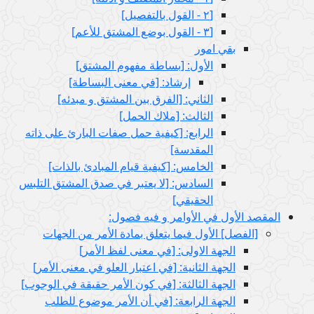
[٢ - القول بالتفصيل‏]
[٣ - القول بوضع المشتق للأعم‏]
بقي امور
الأول: [بساطة مفهوم المشتق‏]
إرشاد: [في معنى البساطة]
الثاني: [الفرق بين المشتق و مبدئه‏]
الثالث: [ملاك الحمل‏]
الرابع: [كيفية حمل صفات البارئ على ذاته
المقدسة]
الخامس: [كيفية قيام المبادئ بالذات‏]
السادس: [لا يعتبر في صدق المشتق التلبس
الحقيقي‏]
المقصد الأول في الأوامر و فيه فصول:
[الفصل‏] الأول فيما يتعلق بمادة الأمر من الجهات
الجهة الاولى: [في معنى لفظ الأمر]
الجهة الثانية: [في اعتبار العلو في معنى الأمر]
الجهة الثالثة: [في كون الأمر حقيقة في الوجوب‏]
الجهة الرابعة: [في أن الأمر موضوع للطلب