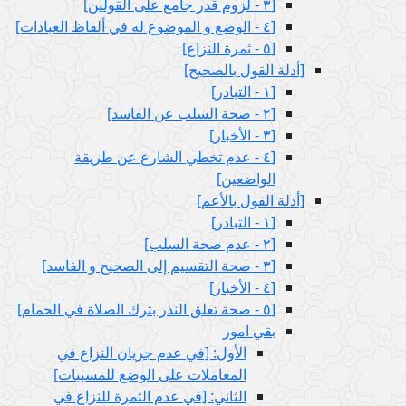
[٣ - لزوم قدر جامع على القولين‏]
[٤ - الوضع و الموضوع له في ألفاظ العبادات‏]
[٥ - ثمرة النزاع‏]
[أدلة القول بالصحيح‏]
[١ - التبادر]
[٢ - صحة السلب عن الفاسد]
[٣ - الأخبار]
[٤ - عدم تخطي الشارع عن طريقة
الواضعين‏]
[أدلة القول بالأعم‏]
[١ - التبادر]
[٢ - عدم صحة السلب‏]
[٣ - صحة التقسيم إلى الصحيح و الفاسد]
[٤ - الأخبار]
[٥ - صحة تعلق النذر بترك الصلاة في الحمام‏]
بقي امور
الأول: [في عدم جريان النزاع في
المعاملات على الوضع للمسببات‏]
الثاني: [في عدم الثمرة للنزاع في