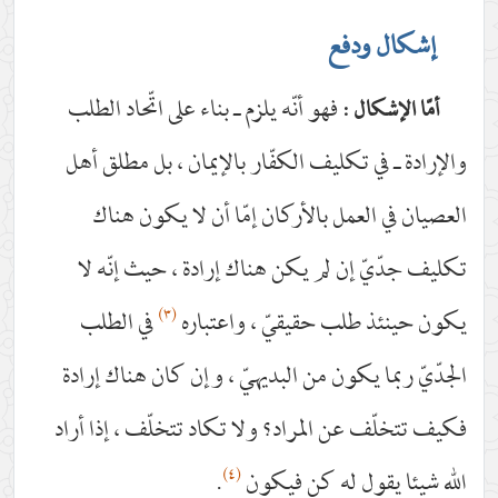
إشكال ودفع
فهو أنّه يلزم ـ بناء على اتّحاد الطلب
أمّا الإشكال :
والإرادة ـ في تكليف الكفّار بالإيمان ، بل مطلق أهل
العصيان في العمل بالأركان إمّا أن لا يكون هناك
تكليف جدّيّ إن لم يكن هناك إرادة ، حيث إنّه لا
(٣)
يكون حينئذ طلب حقيقيّ ، واعتباره
في الطلب
الجدّيّ ربما يكون من البديهيّ ، وإن كان هناك إرادة
فكيف تتخلّف عن المراد؟ ولا تكاد تتخلّف ، إذا أراد
(٤)
الله شيئا يقول له كن فيكون
.