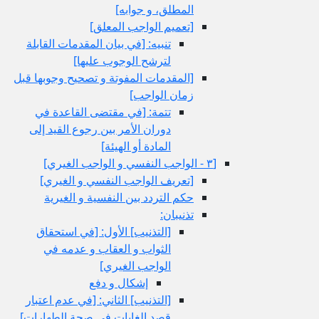
المطلق، و جوابه‏]
[تعميم الواجب المعلق‏]
تنبيه: [في بيان المقدمات القابلة
لترشح الوجوب عليها]
[المقدمات المفوتة و تصحيح وجوبها قبل
زمان الواجب‏]
تتمة: [في مقتضى القاعدة في
دوران الأمر بين رجوع القيد إلى
المادة أو الهيئة]
[٣ - الواجب النفسي و الواجب الغيري‏]
[تعريف الواجب النفسي و الغيري‏]
حكم التردد بين النفسية و الغيرية
تذنيبان:
[التذنيب‏] الأول: [في استحقاق
الثواب و العقاب و عدمه في
الواجب الغيري‏]
إشكال و دفع
[التذنيب‏] الثاني: [في عدم اعتبار
قصد الغايات في صحة الطهارات‏]