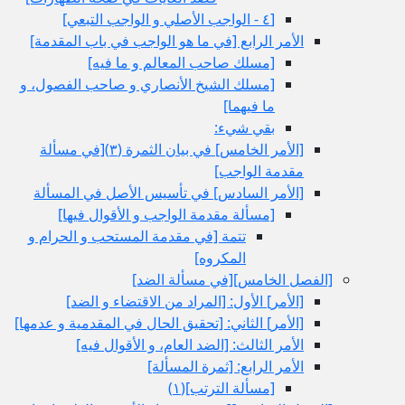
[٤ - الواجب الأصلي و الواجب التبعي‏]
الأمر الرابع‏ [في ما هو الواجب في باب المقدمة]
[مسلك صاحب المعالم و ما فيه‏]
[مسلك الشيخ الأنصاري و صاحب الفصول، و
ما فيهما]
بقي شي‏ء:
[الأمر الخامس‏] في بيان الثمرة (٣)[في مسألة
مقدمة الواجب‏]
[الأمر السادس‏] في تأسيس الأصل في المسألة
[مسألة مقدمة الواجب و الأقوال فيها]
تتمة [في مقدمة المستحب و الحرام و
المكروه‏]
[الفصل الخامس‏][في مسألة الضد]
[الأمر] الأول: [المراد من الاقتضاء و الضد]
[الأمر] الثاني: [تحقيق الحال في المقدمية و عدمها]
الأمر الثالث: [الضد العام، و الأقوال فيه‏]
الأمر الرابع: [ثمرة المسألة]
[مسألة الترتب‏](١)