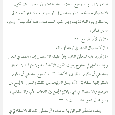
استعمالا في غير ما وضع له بلا مراعاة ما اعتبر في المجاز ، فلا يكون
الاستعمال حقيقيّا حيث لم يستعمل في الموضوع له ولا مجازيّا حيث لم
يلاحظ وجود العلاقة بينه وبين المعنى المستحدث. هذا كلّه مبتدأ ، وخبره
«غير ضائر».
(٢) في الأمر الرابع : ٣٥.
(٣) كاستعمال اللفظ في نوعه أو مثله.
(٤) أورد عليه المحقّق النائينيّ بأنّ حقيقة الاستعمال إفناء اللفظ في المعنى
وإلقاء المعنى في الخارج بحيث تكون الألفاظ مغفولا عنها. فالاستعمال
يستدعي أن يكون النظر إلى الألفاظ آليّا ، والوضع يستدعي أن يكون
النظر إليها استقلاليّا ، لأنّه جعل الارتباط بين اللفظ والمعنى ، فالجمع بين
الوضع والاستعمال في شيء يلازم الجمع بين اللحاظ الآليّ والاستقلاليّ ،
وهو محال. أجود التقريرات ١ : ٣٣.
ودفعه المحقّق العراقيّ بما حاصله : أنّ متعلّق اللحاظ الاستقلاليّ في