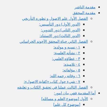
مقدمة الناشر
مقدمة المحقق
الفصل الأول علم الاصول و تطوره التأريخي
(الدور الأول) دور التأسيس:
(الدور الثاني) دور التدوين:
(الدور الثالث) دور الاستناد:
الفصل الثاني حياة المحقق الآخوند الخراساني
١ - نسبه و مولده:
٢ - نشأته العلمية:
٣ - عطاؤه العلمي:
٤ - تلاميذه:
٥ - مؤلفاته:
٦ - وفاته رحمه الله:
٧ - شي‏ء حول كتاب «كفاية الاصول»:
الفصل الثالث عملنا في تحقيق الكتاب و تعليقه
أما المقدمة ففي بيان امور:
الأول‏ [موضوع العلم و مسائله‏]
[موضوع كل علم‏]