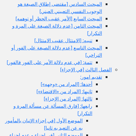
المبحث السادس‏ [مقتضى إطلاق الصيغة هو
الوجوب النفسي التعييني العيني‏]
المبحث السابع‏ [الأمر عقيب الحظر أو توهمه‏]
المبحث الثامن‏ [عدم دلالة الصيغة على المرة و
التكرار]
تنبيه: [الامتثال عقيب الامتثال‏]
المبحث التاسع‏ [عدم دلالة الصيغة على الفور أو
التراخي‏]
تتمة: [في عدم دلالة الأمر على الفور فالفور]
الفصل الثالث‏ [في الإجزاء]
تقديم امور:
أحدها: [المراد من «وجهه»]
ثانيها: [المراد من «الاقتضاء»]
ثالثها: [المراد من الإجزاء]
رابعها: [فارق المسألة عن مسألة المرة و
التكرار]
الموضع الأول‏ [في إجزاء الإتيان بالمأمور
به عن التعبد به ثانيا]
الموضع الثاني‏ [في إجزاء و عدم إجزاء