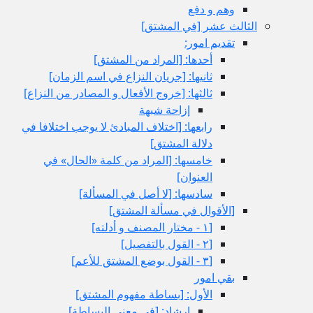
وهم و دفع
الثالث عشر [في المشتق‏]
تقديم امور:
أحدها: [المراد من المشتق‏]
ثانيها: [جريان النزاع في اسم الزمان‏]
ثالثها: [خروج الأفعال و المصادر من النزاع‏]
إزاحة شبهة
رابعها: [اختلاف المبادئ لا يوجب اختلافا في
دلالة المشتق‏]
خامسها: [المراد من كلمة «الحال» في
العنوان‏]
سادسها: [لا أصل في المسألة]
[الأقوال في مسألة المشتق‏]
[١ - مختار المصنف و أدلته‏]
[٢ - القول بالتفصيل‏]
[٣ - القول بوضع المشتق للأعم‏]
بقي امور
الأول: [بساطة مفهوم المشتق‏]
إرشاد: [في معنى البساطة]