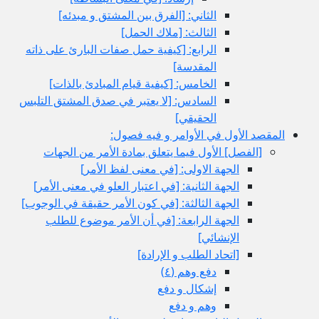
الثاني: [الفرق بين المشتق و مبدئه‏]
الثالث: [ملاك الحمل‏]
الرابع: [كيفية حمل صفات البارئ على ذاته
المقدسة]
الخامس: [كيفية قيام المبادئ بالذات‏]
السادس: [لا يعتبر في صدق المشتق التلبس
الحقيقي‏]
المقصد الأول في الأوامر و فيه فصول:
[الفصل‏] الأول فيما يتعلق بمادة الأمر من الجهات
الجهة الاولى: [في معنى لفظ الأمر]
الجهة الثانية: [في اعتبار العلو في معنى الأمر]
الجهة الثالثة: [في كون الأمر حقيقة في الوجوب‏]
الجهة الرابعة: [في أن الأمر موضوع للطلب
الإنشائي‏]
[اتحاد الطلب و الإرادة]
دفع وهم (٤)
إشكال و دفع
وهم و دفع