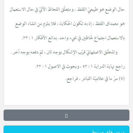
حال الوضع هو طبيعيّ اللفظ ، ومتعلّق اللحاظ الآليّ في حال الاستعمال
هو مصداق اللفظ ، إذ به تكون الحكاية ، فلا يلزم من انشاء الوضع
بالاستعمال اجتماع لحاظين في شيء واحد. بدائع الأفكار ١ : ٣٣.
والمحقّق الاصفهانيّ قرّب الإشكال بوجه ثان ، ثمّ دفعه بوجه آخر.
راجع نهاية الدراية ١ : ٥٢ ، وبحوث في الاصول ١ : ٣٢.
(٥) مرّ ما في علاميّة التبادر ، فراجع.
درس های مرتبط