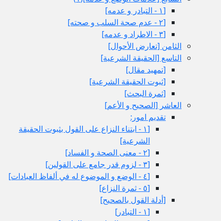
[١ - التبادر و عدمه‏]
[٢ - عدم صحة السلب و صحته‏]
[٣ - الاطراد و عدمه‏]
الثامن‏ [تعارض الأحوال‏]
التاسع‏ [الحقيقة الشرعية]
[تمهيد مقال‏]
[ثبوت الحقيقة الشرعية]
[ثمرة البحث‏]
العاشر [الصحيح و الأعم‏]
تقديم امور:
[١ - ابتناء النزاع على القول بثبوت الحقيقة
الشرعية]
[٢ - معنى الصحة و الفساد]
[٣ - لزوم قدر جامع على القولين‏]
[٤ - الوضع و الموضوع له في ألفاظ العبادات‏]
[٥ - ثمرة النزاع‏]
[أدلة القول بالصحيح‏]
[١ - التبادر]