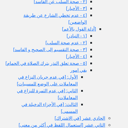
[٢ - صحة السلب عن الفاسد]
[٣ - الأخبار]
[٤ - عدم تخطي الشارع عن طريقة
الواضعين‏]
[أدلة القول بالأعم‏]
[١ - التبادر]
[٢ - عدم صحة السلب‏]
[٣ - صحة التقسيم إلى الصحيح و الفاسد]
[٤ - الأخبار]
[٥ - صحة تعلق النذر بترك الصلاة في الحمام‏]
بقي امور
الأول: [في عدم جريان النزاع في
المعاملات على الوضع للمسببات‏]
الثاني: [في عدم الثمرة للنزاع في
المعاملات‏]
الثالث: [في الأجزاء الدخيلة في
المسمى‏]
الحادي عشر [في الاشتراك‏]
الثاني عشر [استعمال اللفظ في أكثر من معنى‏]