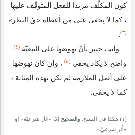
كون المكلّف مريدا للفعل المتوقّف عليها
، كما لا يخفى على من أعطاه حقّ النظر»
(٣)
.
(٤)
وأنت خبير بأنّ نهوضها على التبعيّة
(٥)
واضح لا يكاد يخفى
، وإن كان نهوضها
على أصل الملازمة لم يكن بهذه المثابة ،
كما لا يخفى.
__________________
(١) هكذا في النسخ.
إمّا «آثار شرعيّة» أو
والصحيح
«أثر شرعيّ».