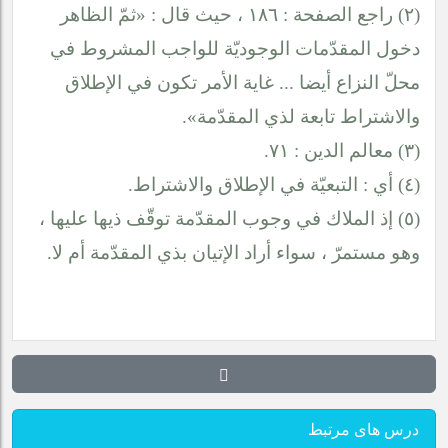
(٢) راجع الصفحة : ١٨٦ ، حيث قال : «ثمّ الظاهر
دخول المقدّمات الوجوديّة للواجب المشروط في
محلّ النزاع أيضا ... غاية الأمر تكون في الإطلاق
والاشتراط تابعة لذي المقدّمة».
(٣) معالم الدين : ٧١.
(٤) أي : التبعيّة في الإطلاق والاشتراط.
(٥) إذ الملاك في وجوب المقدّمة توقّف ذيها عليها ،
وهو مستمرّ ، سواء أراد الإتيان بذي المقدّمة أم لا.
درس های مرتبط