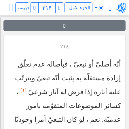
کفایة الاصول
فهرست
٢١٤
أنّه أصليّ أو تبعيّ ، فبأصالة عدم تعلّق
إرادة مستقلّة به يثبت أنّه تبعيّ ويترتّب
(١)
عليه آثاره إذا فرض له آثار شرعيّ
،
كسائر الموضوعات المتقوّمة بامور
عدميّة. نعم ، لو كان التبعيّ أمرا وجوديّا