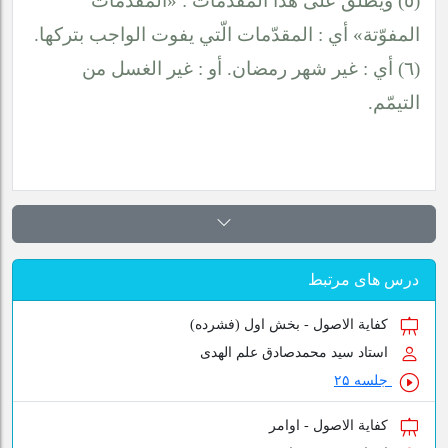
(٥) ويطلق على هذا المقدّمات : «المقدّمات
المفوّتة» أي : المقدّمات الّتي يفوت الواجب بتركها.
(٦) أي : غير شهر رمضان. أو : غير الغسل من
التيمّم.
درس های مرتبط
کفایة الاصول - بخش اول (فشرده)
استاد سید محمدصادق علم الهدی
جلسه ۲۵
کفایة الاصول - اوامر