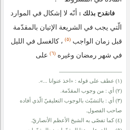
أنّه لا إشكال في الموارد
فانقدح بذلك :
الّتي يجب في الشريعة الإتيان بالمقدّمة
(٥)
قبل زمان الواجب
، كالغسل في الليل
(٦)
في شهر رمضان وغيره
على
__________________
(١) عطف على قوله : «اخذ عنوانا ...».
(٢) أي : من وجوب المقدّمة.
(٣) أي : بالتشبّث بالوجوب التعليقيّ الّذي أفاده
صاحب الفصول.
(٤) كما تفصّى به الشيخ الأعظم الأنصاريّ.