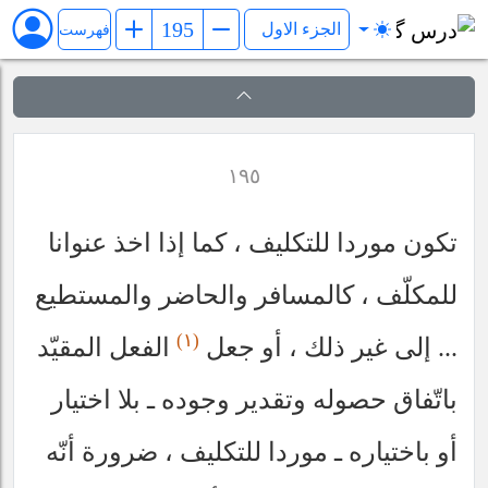
کفایة الاصول
فهرست
١٩٥
تكون موردا للتكليف ، كما إذا اخذ عنوانا
للمكلّف ، كالمسافر والحاضر والمستطيع
(١)
... إلى غير ذلك ، أو جعل
الفعل المقيّد
باتّفاق حصوله وتقدير وجوده ـ بلا اختيار
أو باختياره ـ موردا للتكليف ، ضرورة أنّه