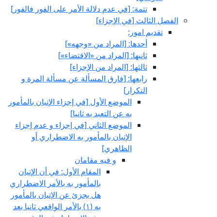
تتمة: [في عدم دلالة الأمر على الفور فالفور]
الفصل الثالث‏ [في الإجزاء]
تقديم امور:
أحدها: [المراد من «وجهه»]
ثانيها: [المراد من «الاقتضاء»]
ثالثها: [المراد من الإجزاء]
رابعها: [فارق المسألة عن مسألة المرة و
التكرار]
الموضع الأول‏ [في إجزاء الإتيان بالمأمور
به عن التعبد به ثانيا]
الموضع الثاني‏ [في إجزاء و عدم إجزاء
الإتيان بالمأمور به الاضطراري أو
الظاهري‏]
و فيه مقامان
المقام الأول: في أن الإتيان
بالمأمور به بالأمر الاضطراري
هل يجزئ عن الإتيان بالمأمور
به (١) بالأمر الواقعي ثانيا بعد