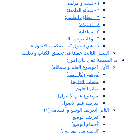
١ - نسبه و مولده:
٢ - نشأته العلمية:
٣ - عطاؤه العلمي:
٤ - تلاميذه:
٥ - مؤلفاته:
٦ - وفاته رحمه الله:
٧ - شي‏ء حول كتاب «كفاية الاصول»:
الفصل الثالث عملنا في تحقيق الكتاب و تعليقه
أما المقدمة ففي بيان امور:
الأول‏ [موضوع العلم و مسائله‏]
[موضوع كل علم‏]
[مسائل العلوم‏]
[تمايز العلوم‏]
[موضوع علم الاصول‏]
[تعريف علم الاصول‏]
الثاني‏ [تعريف الوضع و أقسامه‏](١)
[تعريف الوضع‏]
[أقسام الوضع‏]
[الوضع في الحروف‏]