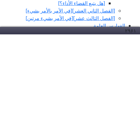
[هل يتبع القضاء الأداء؟]
[الفصل الثاني العشر][في الأمر بالأمر بشي‏ء]
[الفصل الثالث عشر][في الأمر بشي‏ء مرتين‏]
الفهارس العامة
۲۹۶
۱