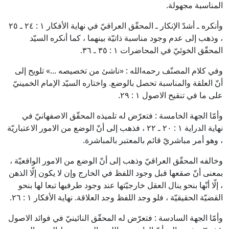
المناسبة مجهولة.
وأنكره ـ أشدّ الإنكار ـ المحقّق العراقيّ في نهاية الأفكار ١ : ٢٤ ـ ٢٥
، وذهب إلى عدم وجود مناسبة ذاتيّة بينهما ، كما أنكره السيّد
المحقّق الخوئيّ في المحاضرات ١ : ٣٥ ـ ٣٦.
وفي كلام المصنّف
رحمه‌الله
: «ناشئ من تخصيصه ...» تلويح إلى
أنّ العلقة والمناسبة تحصل بالوضع. واختاره السيّد الإمام الخمينيّ
على ما في تنقيح الاصول ١ : ٢٩.
وأمّا الجهة الخامسة :
فتعرّض له تلميذه المحقّق الاصفهانيّ في
نهاية الدراية ١ : ٢٠ ـ ٢٢ ، فذهب إلى أنّ الوضع من الامور الاعتباريّة
، وهو أمر مباشريّ قائم بالمعتبر بالمباشرة.
وخالفه المحقّق العراقيّ وذهب إلى أنّ الوضع من الامور الواقعيّة ،
بمعنى أنّ صقعها قبل وجود اللفظ في الخارج وإن لا يكون إلّا الذهن
، إلّا أنّها بنحو ينال العقل خارجيّتها عند وجود طرفيها تبعا لها بنحو
القضيّة الحقيقيّة ، فلو وجد اللفظ وجد العلاقة. نهاية الأفكار ١ : ٢٦.
وأمّا الجهة السادسة :
فتعرّض له المحقّق النائينيّ في فوائد الاصول