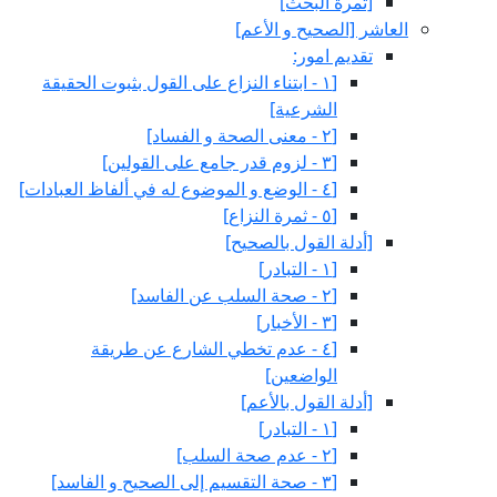
[ثمرة البحث‏]
العاشر [الصحيح و الأعم‏]
تقديم امور:
[١ - ابتناء النزاع على القول بثبوت الحقيقة
الشرعية]
[٢ - معنى الصحة و الفساد]
[٣ - لزوم قدر جامع على القولين‏]
[٤ - الوضع و الموضوع له في ألفاظ العبادات‏]
[٥ - ثمرة النزاع‏]
[أدلة القول بالصحيح‏]
[١ - التبادر]
[٢ - صحة السلب عن الفاسد]
[٣ - الأخبار]
[٤ - عدم تخطي الشارع عن طريقة
الواضعين‏]
[أدلة القول بالأعم‏]
[١ - التبادر]
[٢ - عدم صحة السلب‏]
[٣ - صحة التقسيم إلى الصحيح و الفاسد]