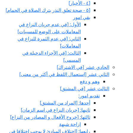
[٤ - الأخبار]
[٥ - صحة تعلق النذر بترك الصلاة في الحمام‏]
بقي امور
الأول: [في عدم جريان النزاع في
المعاملات على الوضع للمسببات‏]
الثاني: [في عدم الثمرة للنزاع في
المعاملات‏]
الثالث: [في الأجزاء الدخيلة في
المسمى‏]
الحادي عشر [في الاشتراك‏]
الثاني عشر [استعمال اللفظ في أكثر من معنى‏]
وهم و دفع
الثالث عشر [في المشتق‏]
تقديم امور:
أحدها: [المراد من المشتق‏]
ثانيها: [جريان النزاع في اسم الزمان‏]
ثالثها: [خروج الأفعال و المصادر من النزاع‏]
إزاحة شبهة
رابعها: [اختلاف المبادئ لا يوجب اختلافا في