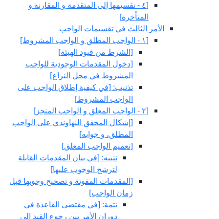
[٤ - تقسيمها إلى المتقدمة و المقارنة و
المتأخرة]
الأمر الثالث في تقسيمات الواجب
[١ - الواجب المطلق و الواجب المشروط]
[الشرط من قيود الهيئة]
[دخول المقدمات الوجودية للواجب
المشروط في محل النزاع‏]
تذنيب: [في كيفية إطلاق الواجب على
الواجب المشروط]
[٢ - الواجب المعلق و الواجب المنجز]
[إشكال المحقق النهاوندي على الواجب
المطلق، و جوابه‏]
[تعميم الواجب المعلق‏]
تنبيه: [في بيان المقدمات القابلة
لترشح الوجوب عليها]
[المقدمات المفوتة و تصحيح وجوبها قبل
زمان الواجب‏]
تتمة: [في مقتضى القاعدة في
دوران الأمر بين رجوع القيد إلى