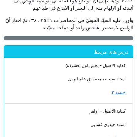
١ : ٣٠. وذهب إلى أنّ الواضع هو الله تعالى بتوسيط الوحي إلى
أنبيائه أو الإلهام منه إلى البشر أو الابداع في طباعهم.
وأورد عليه السيّد الخوئيّ في المحاضرات ١ : ٣٥ ـ ٣٨ ، ثمّ اختار أنّ
الواضع لا ينحصر بشخص واحد أو جماعة معيّنة.
درس های مرتبط
کفایة الاصول - بخش اول (فشرده)
استاد سید محمدصادق علم الهدی
جلسه ۳
کفایة الاصول - اوامر
استاد حیدری فسایی