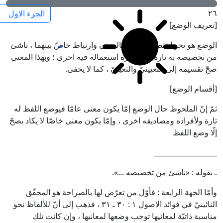
٢٦
[تعريف الوضع]
الوضع هو نحو اختصاص للّفظ بالمعنى وارتباط خاصّ بينهما ، ناشئ
کفایة الاصول
من تخصيصه به تارة ومن كثرة استعماله فيه اخرى ؛ وبهذا المعنى
صحّ تقسيمه إلى التعيينيّ والتعيّنيّ ، كما لا يخفى.
[أقسام الوضع]
ثمّ إنّ الملحوظ حال الوضع إمّا يكون معنى عامّا فيوضع اللفظ له
تارة ولأفراده ومصاديقه اخرى ، وإمّا يكون معنى خاصّا لا يكاد يصحّ
إلّا وضع اللفظ
__________________
ـ بقوله : «ناشئ من تخصيصه ...».
وأمّا الجهة الرابعة :
فأوّل من تعرّض لها بالصراحة هو المحقّق
النائينيّ في فوائد الاصول ١ : ٣٠ ـ ٣١ ، فذهب إلى أنّ للألفاظ نحو
مناسبة ذاتيّة لمعانيها توجب وضعها لمعانيها ، وإن كانت تلك