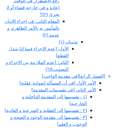
رفع الاضطرار في الوقت
إعادة و في خارجه قضاء أو لا
يجزئ (٢)؟
المقام الثاني: في إجزاء الإتيان
بالمأمور به بالأمر الظاهري و
عدمه (٢)
تذنيبان (١)
الأول: [عدم الإجزاء فيما إذا يتبدل
القطع‏]
الثاني: [عدم الملازمة بين الإجزاء و
التصويب‏](٦)
[الفصل الرابع‏][في مقدمة الواجب‏]
الأمر الأول‏ [في أن المسألة اصولية عقلية]
الأمر الثاني‏ [في تقسيمات المقدمة]
[١ - تقسيمها إلى المقدمة الداخلية و
الخارجية]
[٢ - تقسيمها إلى العقلية و الشرعية و العادية]
[٣ - تقسيمها إلى مقدمة الوجود و الصحة و
الوجوب و العلم‏]