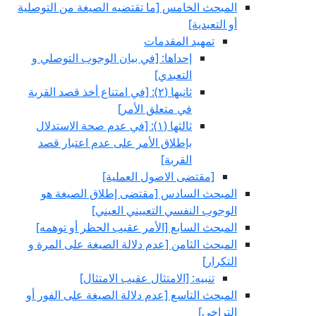
المبحث الخامس‏ [ما تقتضيه الصيغة من التوصلية
أو التعبدية]
تمهيد المقدمات
إحداها: [في بيان الوجوب التوصلي و
التعبدي‏]
ثانيها (٢): [في امتناع أخذ قصد القربة
في متعلق الأمر]
ثالثها (١): [في عدم صحة الاستدلال
بإطلاق الأمر على عدم اعتبار قصد
القربة]
[مقتضى الاصول العملية]
المبحث السادس‏ [مقتضى إطلاق الصيغة هو
الوجوب النفسي التعييني العيني‏]
المبحث السابع‏ [الأمر عقيب الحظر أو توهمه‏]
المبحث الثامن‏ [عدم دلالة الصيغة على المرة و
التكرار]
تنبيه: [الامتثال عقيب الامتثال‏]
المبحث التاسع‏ [عدم دلالة الصيغة على الفور أو
التراخي‏]