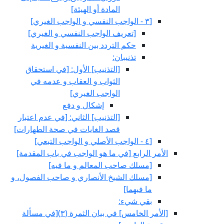
المادة أو الهيئة]
[٣ - الواجب النفسي و الواجب الغيري‏]
[تعريف الواجب النفسي و الغيري‏]
حكم التردد بين النفسية و الغيرية
تذنيبان:
[التذنيب‏] الأول: [في استحقاق
الثواب و العقاب و عدمه في
الواجب الغيري‏]
إشكال و دفع
[التذنيب‏] الثاني: [في عدم اعتبار
قصد الغايات في صحة الطهارات‏]
[٤ - الواجب الأصلي و الواجب التبعي‏]
الأمر الرابع‏ [في ما هو الواجب في باب المقدمة]
[مسلك صاحب المعالم و ما فيه‏]
[مسلك الشيخ الأنصاري و صاحب الفصول، و
ما فيهما]
بقي شي‏ء:
[الأمر الخامس‏] في بيان الثمرة (٣)[في مسألة