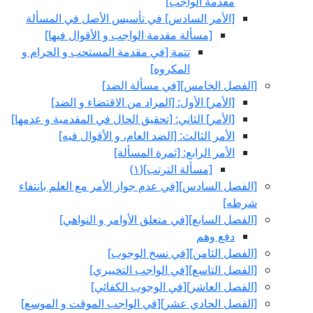
مقدمة الواجب‏]
[الأمر السادس‏] في تأسيس الأصل في المسألة
[مسألة مقدمة الواجب و الأقوال فيها]
تتمة [في مقدمة المستحب و الحرام و
المكروه‏]
[الفصل الخامس‏][في مسألة الضد]
[الأمر] الأول: [المراد من الاقتضاء و الضد]
[الأمر] الثاني: [تحقيق الحال في المقدمية و عدمها]
الأمر الثالث: [الضد العام، و الأقوال فيه‏]
الأمر الرابع: [ثمرة المسألة]
[مسألة الترتب‏](١)
[الفصل السادس‏][في عدم جواز الأمر مع العلم بانتفاء
شرطه‏]
[الفصل السابع‏][في متعلق الأوامر و النواهي‏]
دفع وهم
[الفصل الثامن‏][في نسخ الوجوب‏]
[الفصل التاسع‏][في الواجب التخييري‏]
[الفصل العاشر][في الوجوب الكفائي‏]
[الفصل الحادي عشر][في الواجب الموقت و الموسع‏]