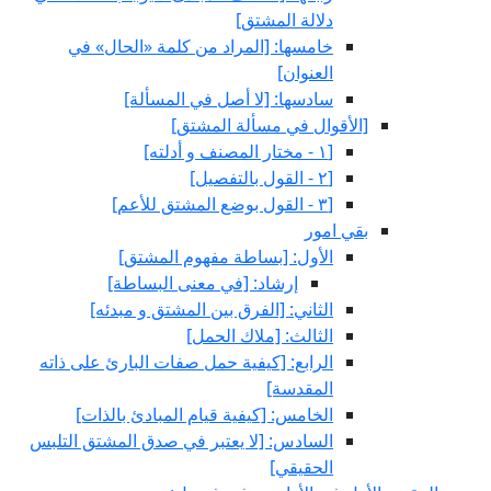
دلالة المشتق‏]
خامسها: [المراد من كلمة «الحال» في
العنوان‏]
سادسها: [لا أصل في المسألة]
[الأقوال في مسألة المشتق‏]
[١ - مختار المصنف و أدلته‏]
[٢ - القول بالتفصيل‏]
[٣ - القول بوضع المشتق للأعم‏]
بقي امور
الأول: [بساطة مفهوم المشتق‏]
إرشاد: [في معنى البساطة]
الثاني: [الفرق بين المشتق و مبدئه‏]
الثالث: [ملاك الحمل‏]
الرابع: [كيفية حمل صفات البارئ على ذاته
المقدسة]
الخامس: [كيفية قيام المبادئ بالذات‏]
السادس: [لا يعتبر في صدق المشتق التلبس
الحقيقي‏]