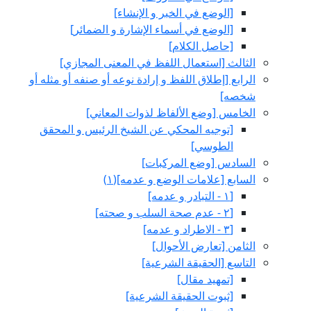
[الوضع في الخبر و الإنشاء]
[الوضع في أسماء الإشارة و الضمائر]
[حاصل الكلام‏]
الثالث‏ [استعمال اللفظ في المعنى المجازي‏]
الرابع‏ [إطلاق اللفظ و إرادة نوعه أو صنفه أو مثله أو
شخصه‏]
الخامس‏ [وضع الألفاظ لذوات المعاني‏]
[توجيه المحكي عن الشيخ الرئيس و المحقق
الطوسي‏]
السادس‏ [وضع المركبات‏]
السابع‏ [علامات الوضع و عدمه‏](١)
[١ - التبادر و عدمه‏]
[٢ - عدم صحة السلب و صحته‏]
[٣ - الاطراد و عدمه‏]
الثامن‏ [تعارض الأحوال‏]
التاسع‏ [الحقيقة الشرعية]
[تمهيد مقال‏]
[ثبوت الحقيقة الشرعية]