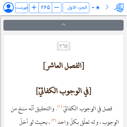
کفایة الاصول
فهرست
٢٦٥
[الفصل العاشر]
[في الوجوب الكفائيّ]
(١)
فصل في الوجوب الكفائيّ
. والتحقيق أنّه سنخ من
(٢)
الوجوب ، وله تعلّق بكلّ واحد
، بحيث لو أخلّ