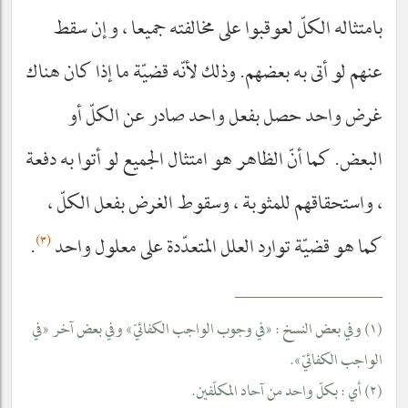
بامتثاله الكلّ لعوقبوا على مخالفته جميعا ، وإن سقط
عنهم لو أتى به بعضهم. وذلك لأنّه قضيّة ما إذا كان هناك
غرض واحد حصل بفعل واحد صادر عن الكلّ أو
البعض. كما أنّ الظاهر هو امتثال الجميع لو أتوا به دفعة
، واستحقاقهم للمثوبة ، وسقوط الغرض بفعل الكلّ ،
(٣)
كما هو قضيّة توارد العلل المتعدّدة على معلول واحد
.
__________________
(١) وفي بعض النسخ : «في وجوب الواجب الكفائيّ» وفي بعض آخر «في
الواجب الكفائيّ».
(٢) أي : بكلّ واحد من آحاد المكلّفين.