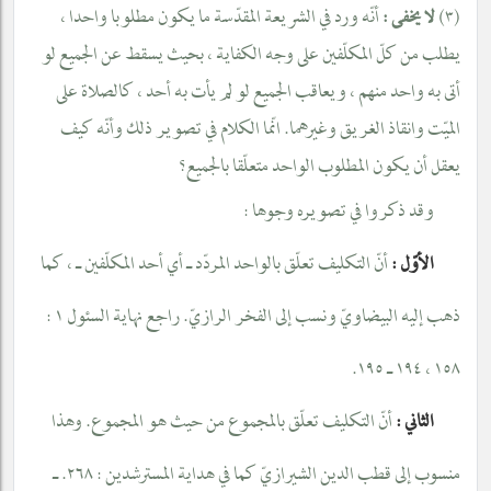
(٣)
أنّه ورد في الشريعة المقدّسة ما يكون مطلوبا واحدا ،
لا يخفى :
يطلب من كلّ المكلّفين على وجه الكفاية ، بحيث يسقط عن الجميع لو
أتى به واحد منهم ، ويعاقب الجميع لو لم يأت به أحد ، كالصلاة على
الميّت وانقاذ الغريق وغيرهما. انّما الكلام في تصوير ذلك وأنّه كيف
يعقل أن يكون المطلوب الواحد متعلّقا بالجميع؟
وقد ذكروا في تصويره وجوها :
الأوّل :
أنّ التكليف تعلّق بالواحد المردّد ـ أي أحد المكلّفين ـ ، كما
ذهب إليه البيضاويّ ونسب إلى الفخر الرازيّ. راجع نهاية السئول ١ :
١٥٨ ، ١٩٤ ـ ١٩٥.
الثاني :
أنّ التكليف تعلّق بالمجموع من حيث هو المجموع. وهذا
منسوب إلى قطب الدين الشيرازيّ كما في هداية المسترشدين : ٢٦٨. ـ