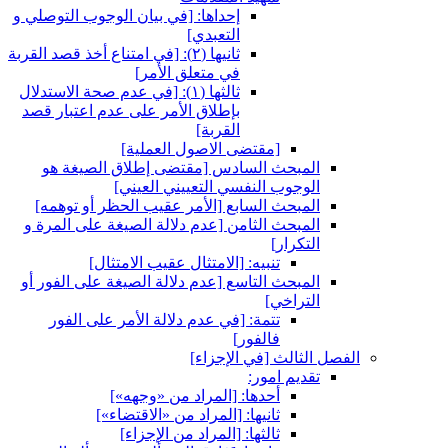
إحداها: [في بيان الوجوب التوصلي و
التعبدي‏]
ثانيها (٢): [في امتناع أخذ قصد القربة
في متعلق الأمر]
ثالثها (١): [في عدم صحة الاستدلال
بإطلاق الأمر على عدم اعتبار قصد
القربة]
[مقتضى الاصول العملية]
المبحث السادس‏ [مقتضى إطلاق الصيغة هو
الوجوب النفسي التعييني العيني‏]
المبحث السابع‏ [الأمر عقيب الحظر أو توهمه‏]
المبحث الثامن‏ [عدم دلالة الصيغة على المرة و
التكرار]
تنبيه: [الامتثال عقيب الامتثال‏]
المبحث التاسع‏ [عدم دلالة الصيغة على الفور أو
التراخي‏]
تتمة: [في عدم دلالة الأمر على الفور
فالفور]
الفصل الثالث‏ [في الإجزاء]
تقديم امور:
أحدها: [المراد من «وجهه»]
ثانيها: [المراد من «الاقتضاء»]
ثالثها: [المراد من الإجزاء]