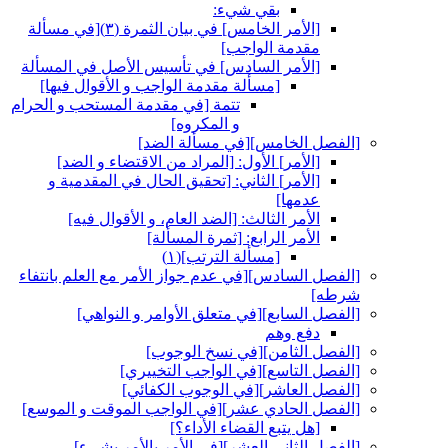
بقي شي‏ء:
[الأمر الخامس‏] في بيان الثمرة (٣)[في مسألة
مقدمة الواجب‏]
[الأمر السادس‏] في تأسيس الأصل في المسألة
[مسألة مقدمة الواجب و الأقوال فيها]
تتمة [في مقدمة المستحب و الحرام
و المكروه‏]
[الفصل الخامس‏][في مسألة الضد]
[الأمر] الأول: [المراد من الاقتضاء و الضد]
[الأمر] الثاني: [تحقيق الحال في المقدمية و
عدمها]
الأمر الثالث: [الضد العام، و الأقوال فيه‏]
الأمر الرابع: [ثمرة المسألة]
[مسألة الترتب‏](١)
[الفصل السادس‏][في عدم جواز الأمر مع العلم بانتفاء
شرطه‏]
[الفصل السابع‏][في متعلق الأوامر و النواهي‏]
دفع وهم
[الفصل الثامن‏][في نسخ الوجوب‏]
[الفصل التاسع‏][في الواجب التخييري‏]
[الفصل العاشر][في الوجوب الكفائي‏]
[الفصل الحادي عشر][في الواجب الموقت و الموسع‏]
[هل يتبع القضاء الأداء؟]
[الفصل الثاني العشر][في الأمر بالأمر بشي‏ء]