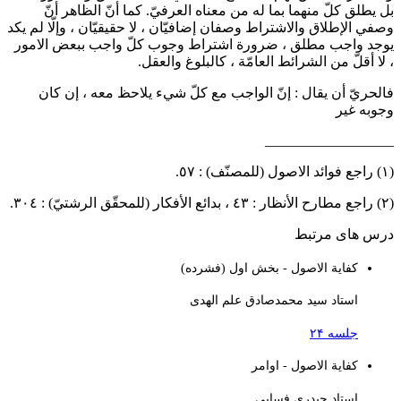
بل يطلق كلّ منهما بما له من معناه العرفيّ. كما أنّ الظاهر أنّ
وصفي الإطلاق والاشتراط وصفان إضافيّان ، لا حقيقيّان ، وإلّا لم يكد
يوجد واجب مطلق ، ضرورة اشتراط وجوب كلّ واجب ببعض الامور
، لا أقلّ من الشرائط العامّة ، كالبلوغ والعقل.
فالحريّ أن يقال : إنّ الواجب مع كلّ شيء يلاحظ معه ، إن كان
وجوبه غير
__________________
(١) راجع فوائد الاصول (للمصنّف) : ٥٧.
(٢) راجع مطارح الأنظار : ٤٣ ، بدائع الأفكار (للمحقّق الرشتيّ) : ٣٠٤.
درس های مرتبط
کفایة الاصول - بخش اول (فشرده)
استاد سید محمدصادق علم الهدی
جلسه ۲۴
کفایة الاصول - اوامر
استاد حیدری فسایی