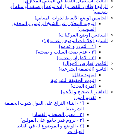
الثالث‏ [استعمال اللفظ في المعنى المجازي‏]
الرابع‏ [إطلاق اللفظ و إرادة نوعه أو صنفه أو مثله أو
شخصه‏]
الخامس‏ [وضع الألفاظ لذوات المعاني‏]
[توجيه المحكي عن الشيخ الرئيس و المحقق
الطوسي‏]
السادس‏ [وضع المركبات‏]
السابع‏ [علامات الوضع و عدمه‏](١)
[١ - التبادر و عدمه‏]
[٢ - عدم صحة السلب و صحته‏]
[٣ - الاطراد و عدمه‏]
الثامن‏ [تعارض الأحوال‏]
التاسع‏ [الحقيقة الشرعية]
[تمهيد مقال‏]
[ثبوت الحقيقة الشرعية]
[ثمرة البحث‏]
العاشر [الصحيح و الأعم‏]
تقديم امور:
[١ - ابتناء النزاع على القول بثبوت الحقيقة
الشرعية]
[٢ - معنى الصحة و الفساد]
[٣ - لزوم قدر جامع على القولين‏]
[٤ - الوضع و الموضوع له في ألفاظ
العبادات‏]