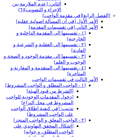
الثاني: [عدم الملازمة بين
الإجزاء و التصويب‏](٦)
[الفصل الرابع‏][في مقدمة الواجب‏]
الأمر الأول‏ [في أن المسألة اصولية عقلية]
الأمر الثاني‏ [في تقسيمات المقدمة]
[١ - تقسيمها إلى المقدمة الداخلية و
الخارجية]
[٢ - تقسيمها إلى العقلية و الشرعية و
العادية]
[٣ - تقسيمها إلى مقدمة الوجود و الصحة و
الوجوب و العلم‏]
[٤ - تقسيمها إلى المتقدمة و المقارنة و
المتأخرة]
الأمر الثالث في تقسيمات الواجب
[١ - الواجب المطلق و الواجب المشروط]
[الشرط من قيود الهيئة]
[دخول المقدمات الوجودية للواجب
المشروط في محل النزاع‏]
تذنيب: [في كيفية إطلاق الواجب
على الواجب المشروط]
[٢ - الواجب المعلق و الواجب المنجز]
[إشكال المحقق النهاوندي على
الواجب المطلق، و جوابه‏]