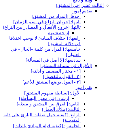
الثالث عشر [في المشتق‏]
تقديم امور:
أحدها: [المراد من المشتق‏]
ثانيها: [جريان النزاع في اسم الزمان‏]
ثالثها: [خروج الأفعال و المصادر من النزاع‏]
إزاحة شبهة
رابعها: [اختلاف المبادئ لا يوجب اختلافا
في دلالة المشتق‏]
خامسها: [المراد من كلمة «الحال» في
العنوان‏]
سادسها: [لا أصل في المسألة]
[الأقوال في مسألة المشتق‏]
[١ - مختار المصنف و أدلته‏]
[٢ - القول بالتفصيل‏]
[٣ - القول بوضع المشتق للأعم‏]
بقي امور
الأول: [بساطة مفهوم المشتق‏]
إرشاد: [في معنى البساطة]
الثاني: [الفرق بين المشتق و مبدئه‏]
الثالث: [ملاك الحمل‏]
الرابع: [كيفية حمل صفات البارئ على ذاته
المقدسة]
الخامس: [كيفية قيام المبادئ بالذات‏]