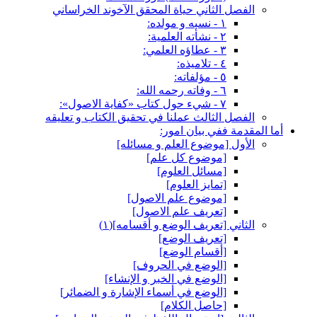
الفصل الثاني حياة المحقق الآخوند الخراساني
١ - نسبه و مولده:
٢ - نشأته العلمية:
٣ - عطاؤه العلمي:
٤ - تلاميذه:
٥ - مؤلفاته:
٦ - وفاته رحمه الله:
٧ - شي‏ء حول كتاب «كفاية الاصول»:
الفصل الثالث عملنا في تحقيق الكتاب و تعليقه
أما المقدمة ففي بيان امور:
الأول‏ [موضوع العلم و مسائله‏]
[موضوع كل علم‏]
[مسائل العلوم‏]
[تمايز العلوم‏]
[موضوع علم الاصول‏]
[تعريف علم الاصول‏]
الثاني‏ [تعريف الوضع و أقسامه‏](١)
[تعريف الوضع‏]
[أقسام الوضع‏]
[الوضع في الحروف‏]
[الوضع في الخبر و الإنشاء]
[الوضع في أسماء الإشارة و الضمائر]
[حاصل الكلام‏]