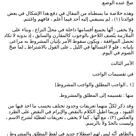
صحّ عنده الوضع.
وهذه خلاصة ما بسطناه من المقال في دفع هذا الإشكال في بعض
فوائدنا
(١)
، لم يسبقني إليه أحد فيما أعلم ، فافهم واغتنم.
ولا يخفى :
أنّها بجميع أقسامها داخلة في محلّ النزاع ، وبناء على
الملازمة يتّصف اللاحق بالوجوب كالمقارن والسابق ، إذ بدونه لا تكاد
تحصل الموافقة ، ويكون سقوط الأمر بإتيان المشروط به مراعى
بإتيانه ، فلو لا اغتسالها في الليل ـ على القول بالاشتراط ـ لما صحّ
الصوم في اليوم.
الأمر الثالث
في تقسيمات الواجب
[١ ـ الواجب المطلق والواجب المشروط]
منها :
تقسيمه إلى المطلق والمشروط.
وقد ذكر لكلّ منهما تعريفات وحدود تختلف بحسب ما اخذ فيها من
القيود ، وربما اطيل الكلام بالنقض والإبرام في النقض على الطرد
والعكس
(٢)
، مع أنّها ـ كما لا يخفى ـ تعريفات لفظيّة لشرح الاسم ،
وليست بالحدّ ولا بالرسم.
والظاهر أنّه ليس لهم اصطلاح جديد في لفظ المطلق والمشروط ،