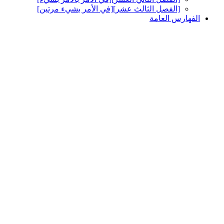
[الفصل الثالث عشر][في الأمر بشي‏ء مرتين‏]
الفهارس العامة