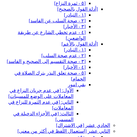
[٥ - ثمرة النزاع‏]
[أدلة القول بالصحيح‏]
[١ - التبادر]
[٢ - صحة السلب عن الفاسد]
[٣ - الأخبار]
[٤ - عدم تخطي الشارع عن طريقة
الواضعين‏]
[أدلة القول بالأعم‏]
[١ - التبادر]
[٢ - عدم صحة السلب‏]
[٣ - صحة التقسيم إلى الصحيح و الفاسد]
[٤ - الأخبار]
[٥ - صحة تعلق النذر بترك الصلاة في
الحمام‏]
بقي امور
الأول: [في عدم جريان النزاع في
المعاملات على الوضع للمسببات‏]
الثاني: [في عدم الثمرة للنزاع في
المعاملات‏]
الثالث: [في الأجزاء الدخيلة في
المسمى‏]
الحادي عشر [في الاشتراك‏]
الثاني عشر [استعمال اللفظ في أكثر من معنى‏]
وهم و دفع