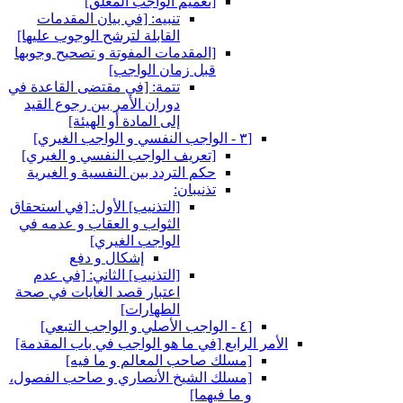
[تعميم الواجب المعلق‏]
تنبيه: [في بيان المقدمات
القابلة لترشح الوجوب عليها]
[المقدمات المفوتة و تصحيح وجوبها
قبل زمان الواجب‏]
تتمة: [في مقتضى القاعدة في
دوران الأمر بين رجوع القيد
إلى المادة أو الهيئة]
[٣ - الواجب النفسي و الواجب الغيري‏]
[تعريف الواجب النفسي و الغيري‏]
حكم التردد بين النفسية و الغيرية
تذنيبان:
[التذنيب‏] الأول: [في استحقاق
الثواب و العقاب و عدمه في
الواجب الغيري‏]
إشكال و دفع
[التذنيب‏] الثاني: [في عدم
اعتبار قصد الغايات في صحة
الطهارات‏]
[٤ - الواجب الأصلي و الواجب التبعي‏]
الأمر الرابع‏ [في ما هو الواجب في باب المقدمة]
[مسلك صاحب المعالم و ما فيه‏]
[مسلك الشيخ الأنصاري و صاحب الفصول،
و ما فيهما]