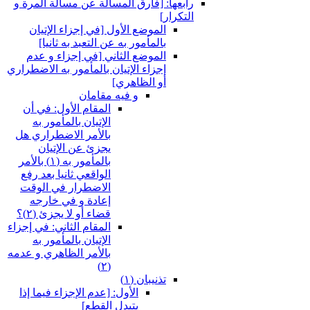
رابعها: [فارق المسألة عن مسألة المرة و
التكرار]
الموضع الأول‏ [في إجزاء الإتيان
بالمأمور به عن التعبد به ثانيا]
الموضع الثاني‏ [في إجزاء و عدم
إجزاء الإتيان بالمأمور به الاضطراري
أو الظاهري‏]
و فيه مقامان
المقام الأول: في أن
الإتيان بالمأمور به
بالأمر الاضطراري هل
يجزئ عن الإتيان
بالمأمور به (١) بالأمر
الواقعي ثانيا بعد رفع
الاضطرار في الوقت
إعادة و في خارجه
قضاء أو لا يجزئ (٢)؟
المقام الثاني: في إجزاء
الإتيان بالمأمور به
بالأمر الظاهري و عدمه
(٢)
تذنيبان (١)
الأول: [عدم الإجزاء فيما إذا
يتبدل القطع‏]