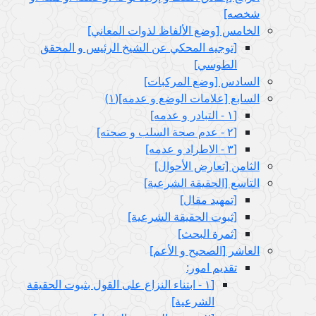
شخصه‏]
الخامس‏ [وضع الألفاظ لذوات المعاني‏]
[توجيه المحكي عن الشيخ الرئيس و المحقق
الطوسي‏]
السادس‏ [وضع المركبات‏]
السابع‏ [علامات الوضع و عدمه‏](١)
[١ - التبادر و عدمه‏]
[٢ - عدم صحة السلب و صحته‏]
[٣ - الاطراد و عدمه‏]
الثامن‏ [تعارض الأحوال‏]
التاسع‏ [الحقيقة الشرعية]
[تمهيد مقال‏]
[ثبوت الحقيقة الشرعية]
[ثمرة البحث‏]
العاشر [الصحيح و الأعم‏]
تقديم امور:
[١ - ابتناء النزاع على القول بثبوت الحقيقة
الشرعية]