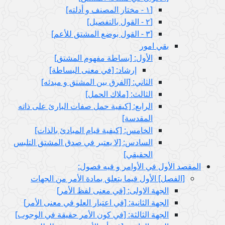
[١ - مختار المصنف و أدلته‏]
[٢ - القول بالتفصيل‏]
[٣ - القول بوضع المشتق للأعم‏]
بقي امور
الأول: [بساطة مفهوم المشتق‏]
إرشاد: [في معنى البساطة]
الثاني: [الفرق بين المشتق و مبدئه‏]
الثالث: [ملاك الحمل‏]
الرابع: [كيفية حمل صفات البارئ على ذاته
المقدسة]
الخامس: [كيفية قيام المبادئ بالذات‏]
السادس: [لا يعتبر في صدق المشتق التلبس
الحقيقي‏]
المقصد الأول في الأوامر و فيه فصول:
[الفصل‏] الأول فيما يتعلق بمادة الأمر من الجهات
الجهة الاولى: [في معنى لفظ الأمر]
الجهة الثانية: [في اعتبار العلو في معنى الأمر]
الجهة الثالثة: [في كون الأمر حقيقة في الوجوب‏]