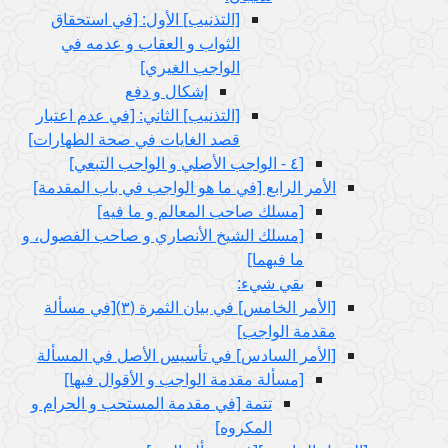
[التذنيب‏] الأول: [في استحقاق
الثواب و العقاب و عدمه في
الواجب الغيري‏]
إشكال و دفع
[التذنيب‏] الثاني: [في عدم اعتبار
قصد الغايات في صحة الطهارات‏]
[٤ - الواجب الأصلي و الواجب التبعي‏]
الأمر الرابع‏ [في ما هو الواجب في باب المقدمة]
[مسلك صاحب المعالم و ما فيه‏]
[مسلك الشيخ الأنصاري و صاحب الفصول، و
ما فيهما]
بقي شي‏ء:
[الأمر الخامس‏] في بيان الثمرة (٣)[في مسألة
مقدمة الواجب‏]
[الأمر السادس‏] في تأسيس الأصل في المسألة
[مسألة مقدمة الواجب و الأقوال فيها]
تتمة [في مقدمة المستحب و الحرام و
المكروه‏]