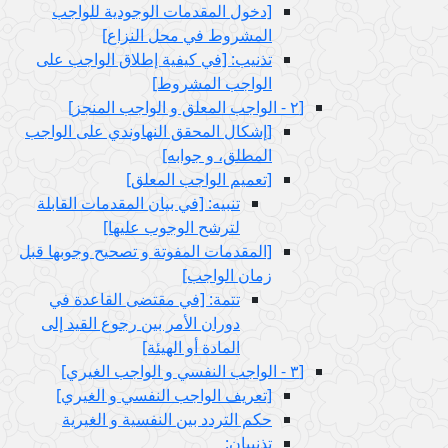
[دخول المقدمات الوجودية للواجب
المشروط في محل النزاع‏]
تذنيب: [في كيفية إطلاق الواجب على
الواجب المشروط]
[٢ - الواجب المعلق و الواجب المنجز]
[إشكال المحقق النهاوندي على الواجب
المطلق، و جوابه‏]
[تعميم الواجب المعلق‏]
تنبيه: [في بيان المقدمات القابلة
لترشح الوجوب عليها]
[المقدمات المفوتة و تصحيح وجوبها قبل
زمان الواجب‏]
تتمة: [في مقتضى القاعدة في
دوران الأمر بين رجوع القيد إلى
المادة أو الهيئة]
[٣ - الواجب النفسي و الواجب الغيري‏]
[تعريف الواجب النفسي و الغيري‏]
حكم التردد بين النفسية و الغيرية
تذنيبان: