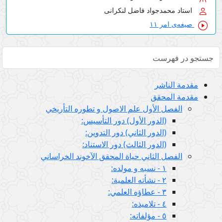
استاد محمدجواد فاضل لنکرانی
صیغه‌ی امر ۱۱
مقدمة الناشر
مقدمة المحقق
الفصل الأول علم الاصول و تطوره التأريخي
(الدور الأول) دور التأسيس:
(الدور الثاني) دور التدوين:
(الدور الثالث) دور الاستناد:
الفصل الثاني حياة المحقق الآخوند الخراساني
١ - نسبه و مولده:
٢ - نشأته العلمية:
٣ - عطاؤه العلمي:
٤ - تلاميذه:
٥ - مؤلفاته: