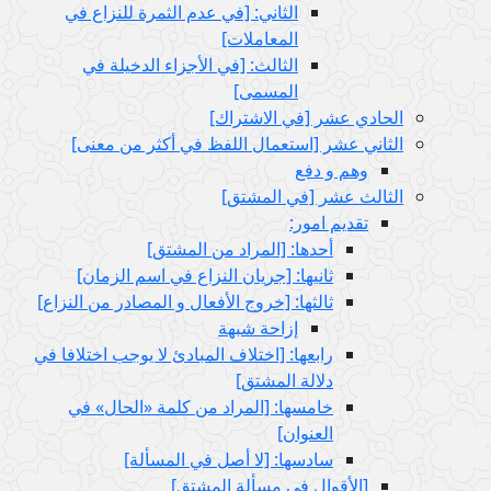
الثاني: [في عدم الثمرة للنزاع في
المعاملات‏]
الثالث: [في الأجزاء الدخيلة في
المسمى‏]
الحادي عشر [في الاشتراك‏]
الثاني عشر [استعمال اللفظ في أكثر من معنى‏]
وهم و دفع
الثالث عشر [في المشتق‏]
تقديم امور:
أحدها: [المراد من المشتق‏]
ثانيها: [جريان النزاع في اسم الزمان‏]
ثالثها: [خروج الأفعال و المصادر من النزاع‏]
إزاحة شبهة
رابعها: [اختلاف المبادئ لا يوجب اختلافا في
دلالة المشتق‏]
خامسها: [المراد من كلمة «الحال» في
العنوان‏]
سادسها: [لا أصل في المسألة]
[الأقوال في مسألة المشتق‏]