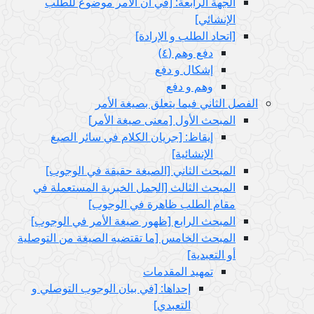
الجهة الرابعة: [في أن الأمر موضوع للطلب
الإنشائي‏]
[اتحاد الطلب و الإرادة]
دفع وهم (٤)
إشكال و دفع
وهم و دفع
الفصل الثاني فيما يتعلق بصيغة الأمر
المبحث الأول‏ [معنى صيغة الأمر]
إيقاظ: [جريان الكلام في سائر الصيغ
الإنشائية]
المبحث الثاني‏ [الصيغة حقيقة في الوجوب‏]
المبحث الثالث‏ [الجمل الخبرية المستعملة في
مقام الطلب ظاهرة في الوجوب‏]
المبحث الرابع‏ [ظهور صيغة الأمر في الوجوب‏]
المبحث الخامس‏ [ما تقتضيه الصيغة من التوصلية
أو التعبدية]
تمهيد المقدمات
إحداها: [في بيان الوجوب التوصلي و
التعبدي‏]