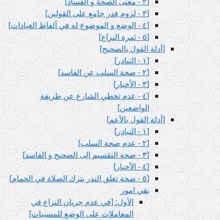
[٢ - معنى الصحة و الفساد]
[٣ - لزوم قدر جامع على القولين‏]
[٤ - الوضع و الموضوع له في ألفاظ العبادات‏]
[٥ - ثمرة النزاع‏]
[أدلة القول بالصحيح‏]
[١ - التبادر]
[٢ - صحة السلب عن الفاسد]
[٣ - الأخبار]
[٤ - عدم تخطي الشارع عن طريقة
الواضعين‏]
[أدلة القول بالأعم‏]
[١ - التبادر]
[٢ - عدم صحة السلب‏]
[٣ - صحة التقسيم إلى الصحيح و الفاسد]
[٤ - الأخبار]
[٥ - صحة تعلق النذر بترك الصلاة في الحمام‏]
بقي امور
الأول: [في عدم جريان النزاع في
المعاملات على الوضع للمسببات‏]