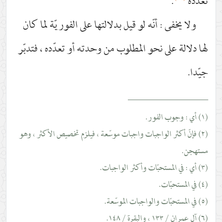
تعدّده
.
ولا يخفى : أنّه لو قيل بدلالتها على الفوريّة لما كان
لها دلالة على نحو المطلوب من وحدته أو تعدّده ، فتدبّر
جيّدا.
__________________
(١) أي : وجوب الفور.
(٢) فإنّ أكثر الواجبات واجبات موسّعة ، فيلزم تخصيص الأكثر ، وهو
مستهجن.
(٣) أي : في المستحبّات وأكثر الواجبات.
(٤) في المستحبّات.
(٥) في المستحبّات والواجبات الموسّعة.
(٦) آل عمران / ١٣٣ ، والبقرة / ١٤٨.