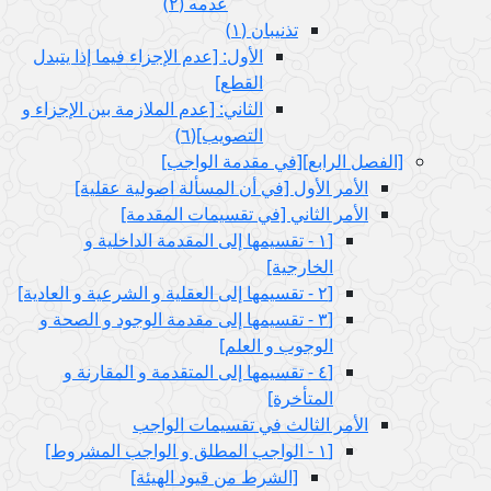
عدمه (٢)
تذنيبان (١)
الأول: [عدم الإجزاء فيما إذا يتبدل
القطع‏]
الثاني: [عدم الملازمة بين الإجزاء و
التصويب‏](٦)
[الفصل الرابع‏][في مقدمة الواجب‏]
الأمر الأول‏ [في أن المسألة اصولية عقلية]
الأمر الثاني‏ [في تقسيمات المقدمة]
[١ - تقسيمها إلى المقدمة الداخلية و
الخارجية]
[٢ - تقسيمها إلى العقلية و الشرعية و العادية]
[٣ - تقسيمها إلى مقدمة الوجود و الصحة و
الوجوب و العلم‏]
[٤ - تقسيمها إلى المتقدمة و المقارنة و
المتأخرة]
الأمر الثالث في تقسيمات الواجب
[١ - الواجب المطلق و الواجب المشروط]
[الشرط من قيود الهيئة]