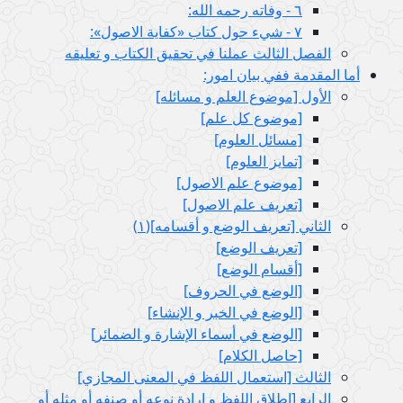
٦ - وفاته رحمه الله:
٧ - شي‏ء حول كتاب «كفاية الاصول»:
الفصل الثالث عملنا في تحقيق الكتاب و تعليقه
أما المقدمة ففي بيان امور:
الأول‏ [موضوع العلم و مسائله‏]
[موضوع كل علم‏]
[مسائل العلوم‏]
[تمايز العلوم‏]
[موضوع علم الاصول‏]
[تعريف علم الاصول‏]
الثاني‏ [تعريف الوضع و أقسامه‏](١)
[تعريف الوضع‏]
[أقسام الوضع‏]
[الوضع في الحروف‏]
[الوضع في الخبر و الإنشاء]
[الوضع في أسماء الإشارة و الضمائر]
[حاصل الكلام‏]
الثالث‏ [استعمال اللفظ في المعنى المجازي‏]
الرابع‏ [إطلاق اللفظ و إرادة نوعه أو صنفه أو مثله أو