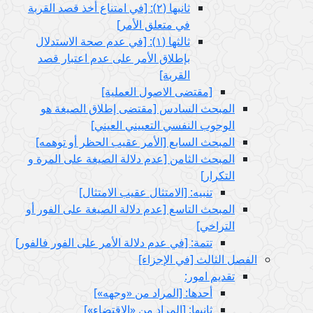
ثانيها (٢): [في امتناع أخذ قصد القربة
في متعلق الأمر]
ثالثها (١): [في عدم صحة الاستدلال
بإطلاق الأمر على عدم اعتبار قصد
القربة]
[مقتضى الاصول العملية]
المبحث السادس‏ [مقتضى إطلاق الصيغة هو
الوجوب النفسي التعييني العيني‏]
المبحث السابع‏ [الأمر عقيب الحظر أو توهمه‏]
المبحث الثامن‏ [عدم دلالة الصيغة على المرة و
التكرار]
تنبيه: [الامتثال عقيب الامتثال‏]
المبحث التاسع‏ [عدم دلالة الصيغة على الفور أو
التراخي‏]
تتمة: [في عدم دلالة الأمر على الفور فالفور]
الفصل الثالث‏ [في الإجزاء]
تقديم امور:
أحدها: [المراد من «وجهه»]
ثانيها: [المراد من «الاقتضاء»]