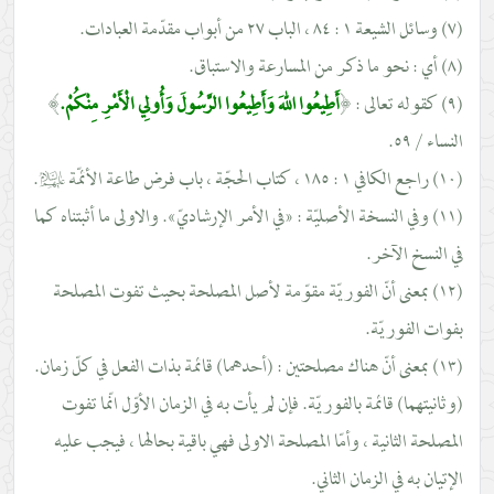
(٧) وسائل الشيعة ١ : ٨٤ ، الباب ٢٧ من أبواب مقدّمة العبادات.
(٨) أي : نحو ما ذكر من المسارعة والاستباق.
(٩) كقوله تعالى :
﴿
أَطِيعُوا اللهَ وَأَطِيعُوا الرَّسُولَ وَأُولِي الْأَمْرِ مِنْكُمْ.
﴾
النساء / ٥٩.
(١٠) راجع الكافي ١ : ١٨٥ ، كتاب الحجّة ، باب فرض طاعة الأئمّة
عليهم‌السلام
.
(١١) وفي النسخة الأصليّة : «في الأمر الإرشاديّ». والاولى ما أثبتناه كما
في النسخ الآخر.
(١٢) بمعنى أنّ الفوريّة مقوّمة لأصل المصلحة بحيث تفوت المصلحة
بفوات الفوريّة.
(١٣) بمعنى أنّ هناك مصلحتين : (أحدهما) قائمة بذات الفعل في كلّ زمان.
(وثانيتهما) قائمة بالفوريّة. فإن لم يأت به في الزمان الأوّل انّما تفوت
المصلحة الثانية ، وأمّا المصلحة الاولى فهي باقية بحالها ، فيجب عليه
الإتيان به في الزمان الثاني.