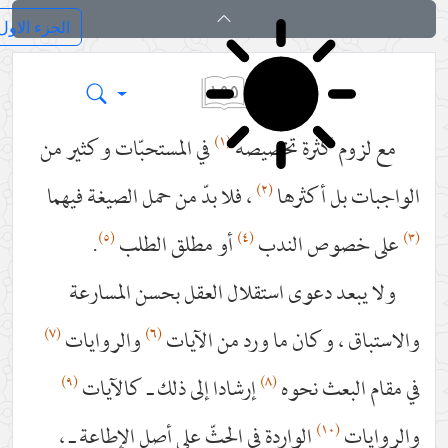
کفایة الاصول
١٥٥
(١)
مع لزوم كثرة تخصيصه
في المستحبّات وكثير من
(٢)
الواجبات بل أكثرها
، فلا بدّ من حمل الصيغة فيهما
(٥)
(٤)
(٣)
على خصوص الندب
أو مطلق الطلب
.
ولا يبعد دعوى استقلال العقل بحسن المسارعة
(٧)
(٦)
والاستباق ، وكان ما ورد من الآيات
والروايات
(٩)
(٨)
في مقام البعث نحوه
إرشادا إلى ذلك ـ كالآيات
(١٠)
والروايات
الواردة في الحثّ على أصل الإطاعة ـ ،