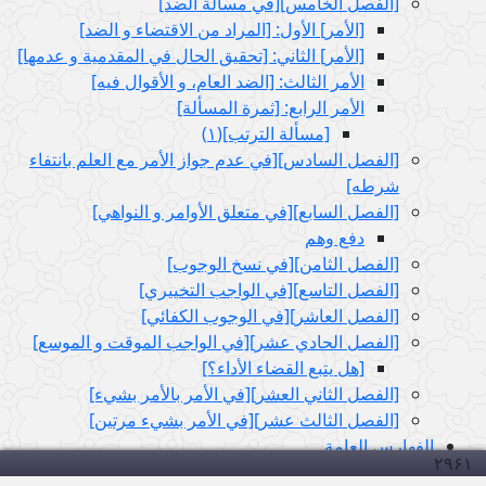
[الفصل الخامس‏][في مسألة الضد]
[الأمر] الأول: [المراد من الاقتضاء و الضد]
[الأمر] الثاني: [تحقيق الحال في المقدمية و عدمها]
الأمر الثالث: [الضد العام، و الأقوال فيه‏]
الأمر الرابع: [ثمرة المسألة]
[مسألة الترتب‏](١)
[الفصل السادس‏][في عدم جواز الأمر مع العلم بانتفاء
شرطه‏]
[الفصل السابع‏][في متعلق الأوامر و النواهي‏]
دفع وهم
[الفصل الثامن‏][في نسخ الوجوب‏]
[الفصل التاسع‏][في الواجب التخييري‏]
[الفصل العاشر][في الوجوب الكفائي‏]
[الفصل الحادي عشر][في الواجب الموقت و الموسع‏]
[هل يتبع القضاء الأداء؟]
[الفصل الثاني العشر][في الأمر بالأمر بشي‏ء]
[الفصل الثالث عشر][في الأمر بشي‏ء مرتين‏]
الفهارس العامة
۲۹۶
۱