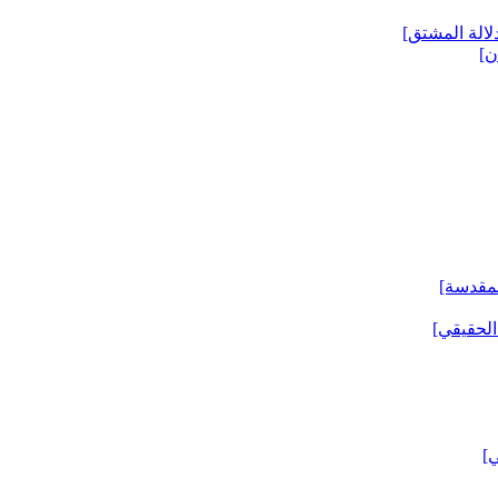
لالة المشتق‏]
‏]
لمقدسة]
لحقيقي‏]
‏]