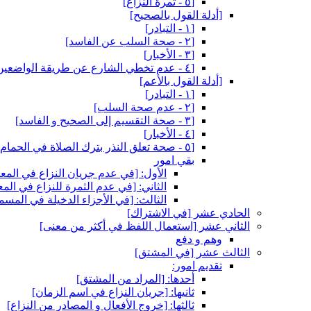
[٥ - ثمرة النزاع‏]
[أدلة القول بالصحيح‏]
[١ - التبادر]
[٢ - صحة السلب عن الفاسد]
[٣ - الأخبار]
[٤ - عدم تخطي الشارع عن طريقة الواضعين‏]
[أدلة القول بالأعم‏]
[١ - التبادر]
[٢ - عدم صحة السلب‏]
[٣ - صحة التقسيم إلى الصحيح و الفاسد]
[٤ - الأخبار]
[٥ - صحة تعلق النذر بترك الصلاة في الحمام‏]
بقي امور
الأول: [في عدم جريان النزاع في المع
الثاني: [في عدم الثمرة للنزاع في المع
الثالث: [في الأجزاء الدخيلة في المسم
الحادي عشر [في الاشتراك‏]
الثاني عشر [استعمال اللفظ في أكثر من معنى‏]
وهم و دفع
الثالث عشر [في المشتق‏]
تقديم امور:
أحدها: [المراد من المشتق‏]
ثانيها: [جريان النزاع في اسم الزمان‏]
ثالثها: [خروج الأفعال و المصادر من النزاع‏]