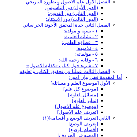
الفصل الأول علم الاصول و تطوره التأريخي
(الدور الأول) دور التأسيس:
(الدور الثاني) دور التدوين:
(الدور الثالث) دور الاستناد:
الفصل الثاني حياة المحقق الآخوند الخراساني
١ - نسبه و مولده:
٢ - نشأته العلمية:
٣ - عطاؤه العلمي:
٤ - تلاميذه:
٥ - مؤلفاته:
٦ - وفاته رحمه الله:
٧ - شي‏ء حول كتاب «كفاية الاصول»:
الفصل الثالث عملنا في تحقيق الكتاب و تعليقه
أما المقدمة ففي بيان امور:
الأول‏ [موضوع العلم و مسائله‏]
[موضوع كل علم‏]
[مسائل العلوم‏]
[تمايز العلوم‏]
[موضوع علم الاصول‏]
[تعريف علم الاصول‏]
الثاني‏ [تعريف الوضع و أقسامه‏](١)
[تعريف الوضع‏]
[أقسام الوضع‏]
[الوضع في الحروف‏]