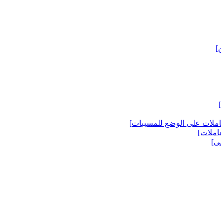
املات على الوضع للمسببات‏]
املات‏]
ى‏]