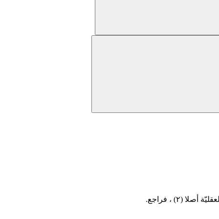
عقليّة أصلا
(٢)
، فراجع.