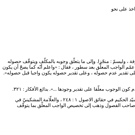
اخذ على نحو
 ، وليسمّ : منجّزا. وإلى ما يتعلّق وجوبه بالمكلّف ويتوقّف حصوله
مّم الواجب المعلّق بعد سطور ، فقال : «واعلم أنّه كما يصحّ أن يكون
لى تقدير عدم حصوله ، وعلى تقدير حصوله يكون واجبا قبل حصوله».
 الوجوب معلّقا على تقدير وجودها ...». بدائع الأفكار : ٣٢١.
ومن هنا يظهر أنّ كلام المصنّف : «ثمّ لا وجه لتخصيص المعلّق ...» ليس تعريضا بصاحب الفصول كما توهّمه بعض المحشّين على الكفاية ـ كالسيّد الحكيم في حقائق الاصول ١ : ٢٤٨ ، والعلّامة المشكينيّ في
يم صاحب الفصول وذهب إلى تخصيص الواجب المعلّق بما يتوقّف