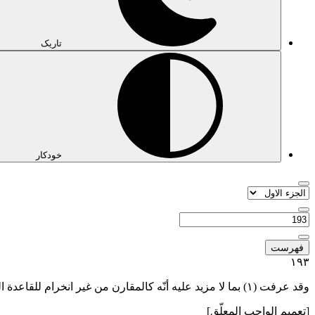
تاریک
خودکار
فهرست
١٩٣
وقد عرفت
(١)
بما لا مزيد عليه أنّه كالمقارن من غير انخرام للقاعدة ال
[تعميم الواجب المعلّق]