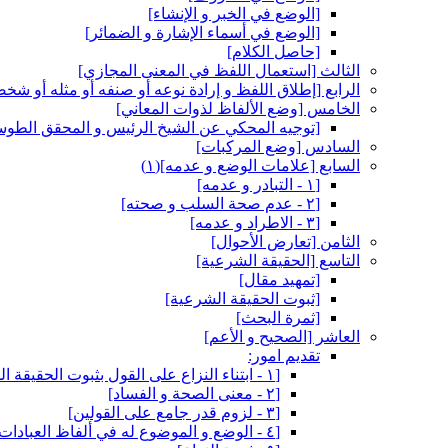
[الوضع في الخبر و الإنشاء]
[الوضع في أسماء الإشارة و الضمائر]
[حاصل الكلام‏]
الثالث‏ [استعمال اللفظ في المعنى المجازي‏]
الرابع‏ [إطلاق اللفظ و إرادة نوعه أو صنفه أو مثله أو شخص
الخامس‏ [وضع الألفاظ لذوات المعاني‏]
[توجيه المحكي عن الشيخ الرئيس و المحقق الطوس
السادس‏ [وضع المركبات‏]
السابع‏ [علامات الوضع و عدمه‏](١)
[١ - التبادر و عدمه‏]
[٢ - عدم صحة السلب و صحته‏]
[٣ - الاطراد و عدمه‏]
الثامن‏ [تعارض الأحوال‏]
التاسع‏ [الحقيقة الشرعية]
[تمهيد مقال‏]
[ثبوت الحقيقة الشرعية]
[ثمرة البحث‏]
العاشر [الصحيح و الأعم‏]
تقديم امور:
[١ - ابتناء النزاع على القول بثبوت الحقيقة الشرعية]
[٢ - معنى الصحة و الفساد]
[٣ - لزوم قدر جامع على القولين‏]
[٤ - الوضع و الموضوع له في ألفاظ العبادات‏]