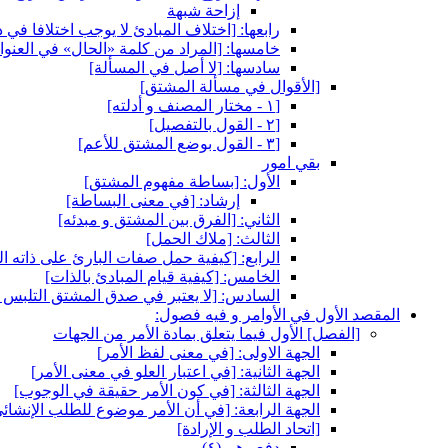
إزاحة شبهة
رابعها: [اختلاف المبادئ لا يوجب اختلافا في د
خامسها: [المراد من كلمة «الحال» في العنوان
سادسها: [لا أصل في المسألة]
[الأقوال في مسألة المشتق‏]
[١ - مختار المصنف و أدلته‏]
[٢ - القول بالتفصيل‏]
[٣ - القول بوضع المشتق للأعم‏]
بقي امور
الأول: [بساطة مفهوم المشتق‏]
إرشاد: [في معنى البساطة]
الثاني: [الفرق بين المشتق و مبدئه‏]
الثالث: [ملاك الحمل‏]
الرابع: [كيفية حمل صفات البارئ على ذاته ا
الخامس: [كيفية قيام المبادئ بالذات‏]
السادس: [لا يعتبر في صدق المشتق التلبس ا
المقصد الأول في الأوامر و فيه فصول:
[الفصل‏] الأول فيما يتعلق بمادة الأمر من الجهات
الجهة الاولى: [في معنى لفظ الأمر]
الجهة الثانية: [في اعتبار العلو في معنى الأمر]
الجهة الثالثة: [في كون الأمر حقيقة في الوجوب‏]
الجهة الرابعة: [في أن الأمر موضوع للطلب الإنشائي
[اتحاد الطلب و الإرادة]
دفع وهم (٤)