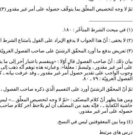
ثمّ لا وجه لتخصيص المعلّق بما يتوقّف حصوله على أمر غير مقدور
(٣)
__________________
(١) في مبحث الشرط المتأخّر : ١٨٠.
(٢)
لا يخفى :
أنّ هذا الجواب لا يدفع الإيراد على القول بامتناع الشرط الم
(٣) تعريض بدفع ما أورد المحقّق الرشتيّ على صاحب الفصول الغرويّة في تعميم الواجب المعلّق إلى ما يتوقّف حصوله على أمر غير مقدور.
بيان ذلك :
أنّ صاحب الفصول قال أوّلا : «وينقسم باعتبار آخر إلى ما يت
على أمر غير مقدور ، وليسمّ : معلّقا». وعبارته هذه توهم أنّه ذهب إل
وجوب الواجب على تقدير حصول أمر غير مقدور ـ وقد عرفت بيانه ـ ك
الفصول الغرويّة : ٧٩ ـ ٨٠.
ثمّ أنّ المحقّق الرشتيّ أورد على التعميم الّذي ذكره صاحب الفصول ، وق
حاشية الكفاية ـ ، فإنّه بعيد من المصنّف أن لم يلاحظ آخر كلام صا
حصوله على أمر غير مقدور.
(٤) وما بين المعقوفتين ليس في النسخ.
درس های مرتبط