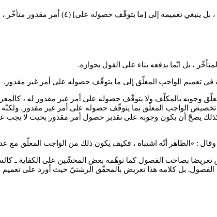
، بل ينبغي تعميمه إلى [ما يتوقّف حصوله على]
(٤)
أمر مقدور متأخّر ، 
تأخّر ، بل انّما يدفعه بناء على القول بجوازه.
علّق وجوبه بالمكلّف ولا يتوقّف حصوله على أمر غير مقدور له ، كالمعرفة
ى تخصيص الواجب المعلّق بما يتوقّف حصوله على أمر غير مقدور. ولكنّه ع
ذلك يصحّ أن يكون وجوبه على تقدير حصول أمر مقدور بحيث لا يجب ع
ال : «الظاهر أنّه اشتباه ، فكيف يكون ذلك من الواجب المعلّق مع عدم كون
حب الفصول. بل كلامه هذا تعريض بالمحقّق الرشتيّ حيث أورد على تعم