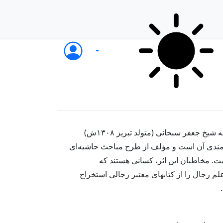
كليات في علم الرجال، اثر آيت الله شيخ جعفر سبحانى (متولد تبريز ۱۳۰۸ش)
شمندى آن است و مؤلف از طرح مباحث حاشيه‌اى
ست. مخاطبان اين اثر، كسانى هستند كه
علم رجال را از كتابهاى معتبر رجالى استخراج