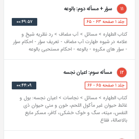
سؤر + مسأله دوم: بالوعه
۱۱
جلد ۱ صفحه ۶۳ - ۶۵
۰۰:۴۹:۵۷
کتاب الطهاره > مسائل > آب مضاف > رد نظریه شیخ و
علامه در شیوه طهارت آب مضاف - تعریف سؤر - احکام سؤر
- سؤر های مکروه - بالوعه - احکام مستحبی بالوعه
مسأله سوم: اعیان نجسه
۱۲
جلد ۱ صفحه ۶۵ - ۶۶
۰۰:۴۴:۰۹
کتاب الطهاره > مسائل > نجاسات > اعیان نجسه: بول و
غائط حیوان غیر مأکول اللحم، خون و منی حیوان ذی
النفس، میته، سگ و خوک خشکی، کافر، مسکر مایع
بالاصالة، فقاع