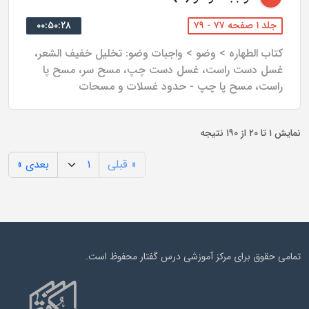
جلد ۱ صفحه ۷۷ - ۷۹
۰۰:۵۰:۲۸
کتاب الطهاره > وضو > واجبات وضو: تخلیل خفیف الشعر،
غسل دست راست، غسل دست چپ، مسح سر، مسح پا
راست، مسح پا چپ - حدود غسلات و مسحات
نمایش
۱
تا
۲۰
از
۱۹۰
نتیجه
« قبلی
بعدی »
تمامی حقوق برای مرکز آموزشی درس گفتار محفوظ است.