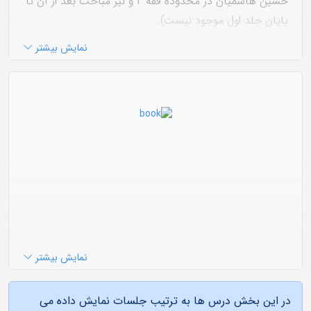
حسین هاشمیان در محدوده فقه ۲ و نیز مباحث بعد از آن تا
پایان جلد اول موجود نیست).
کتابهای ارائه شده در این درس عبارتند از:
نمایش بیشتر
کتاب الطهارة
(۵۵ جلسه)
کتاب الصلاة
(۱۰۲ جلسه)
کتاب الزکاة
(۲۲ جلسه)
کتاب الخمس
(۱۱ جلسه)
ــــــــــــــــــــــــــــــــــــــــــــــــــــــــ
*
محدوده فقه ۱: از الفصل الثالث في کیفیة‌الصلاة تا ابتدای
جلسه ۸۶
کتاب الصوم (صفحه ۱۹۱ تا ۳۸۲ جلد اول/
تا
۱۹۰) (محدوده ها ممکن است تغییر کرده باشد.)
نمایش بیشتر
«الروضة البهية في شرح اللمعة الدمشقية»
اثر شيخ زين‌الدين
در این بخش درس ها به ترتیب جلسات نمایش داده می
بن على بن احمد عاملى، معروف به شهيد ثانى (م ۹۶۶ ق)