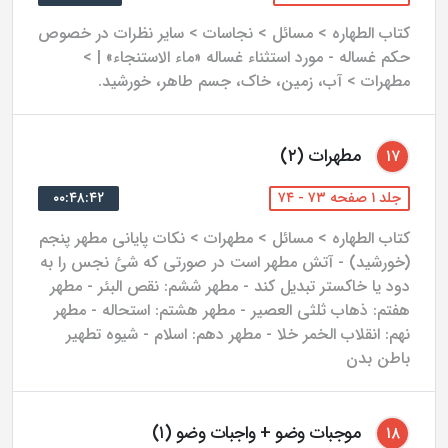
کتاب الطهاره > مسائل > نجاسات > سایر نظرات در خصوص
حکم غساله - مورد استثناء غساله «ماء الاستنجاء» | >
مطهرات > آب، زمین، خاک، جسم طاهر، خورشید.
مطهرات (۲)
۱۷
جلد ۱ صفحه ۷۳ - ۷۴
۰۰:۴۸:۴۲
کتاب الطهاره > مسائل > مطهرات > نکات پایانی مطهر پنجم
(خورشید) - آتش مطهر است در صورتی که شئ نجس را به
دود یا خاکستر تبدیل کند - مطهر ششم: نقص البئر - مطهر
هفتم: ذهاب ثلثی العصیر - مطهر هشتم: استحاله - مطهر
نهم: انقلاب الخمر خلا - مطهر دهم: اسلام - شیوه تطهیر
باطن بدن
موجبات وضو + واجبات وضو (۱)
۱۸