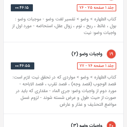
جلد ۱ صفحه ۷۵ - ۷۶
۰۰:۴۶:۱۵
کتاب الطهاره > وضو > تفسیر لغت وضو - موجبات وضو :
بول ، غائط ، ریح ، نوم ، زوال عقل، استحاضه - مورد اول از
واجبات وضو: نیت
واجبات وضو (۲)
۱۹
جلد ۱ صفحه ۷۶ - ۷۷
۰۰:۴۶:۵۵
کتاب الطهاره > وضو > مواردی که در تحقق نیت لازم است:
قصد الوجوب (قصد وجه) ، قصد تقرب ، قصد الاباحه -
مورد دوم از واجبات وضو: جری الماء - مقداری که باید در
صورت از حیث طول و عرض شسته شوند - لزوم غسل
مواضع التحذیف و عذار و عارض
واجبات وضو (۳)
۲۰