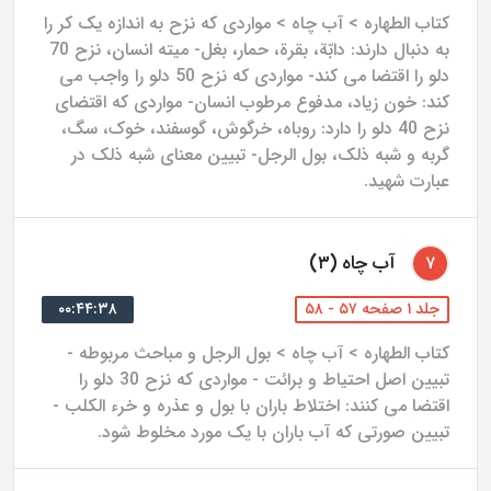
کتاب الطهاره > آب چاه > مواردی که نزح به اندازه یک کر را
به دنبال دارند: دابّة، بقرة، حمار، بغل- میته انسان، نزح 70
دلو را اقتضا می کند- مواردی که نزح 50 دلو را واجب می
کند: خون زیاد، مدفوع مرطوب انسان- مواردی که اقتضای
نزح 40 دلو را دارد: روباه، خرگوش، گوسفند، خوک، سگ،
گربه و شبه ذلک، بول الرجل- تبیین معنای شبه ذلک در
عبارت شهید.
آب چاه (۳)
۷
جلد ۱ صفحه ۵۷ - ۵۸
۰۰:۴۴:۳۸
کتاب الطهاره > آب چاه > بول الرجل و مباحث مربوطه -
تبیین اصل احتیاط و برائت - مواردی که نزح 30 دلو را
اقتضا می کنند: اختلاط باران با بول و عذره و خرء الکلب -
تبیین صورتی که آب باران با یک مورد مخلوط شود.