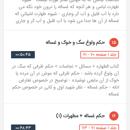
طهارت لباس و هر آنچه که غساله را درون خود نگه می
دارد با آب قلیل و آب کر وجاری - شیوه طهارت اشیائی که
غساله از آن ها جدا می شود با آب قلیل و آب کر و جاری
حکم ولوغ سگ و خوک و غساله
۱۵
جلد ۱ صفحه ۷۰ - ۷۱
۰۰:۵۰:۴۵
کتاب الطهاره > مسائل > نجاسات > حکم ظرفی که سگ در
آن ولوغ کرده باشد - حکم ظرفی که موش در آن مرده یا
خوک از آن مایعی نوشیده - توضیح در خصوص تعارض
ادله - حکم غساله - نظر شهید اول و ثانی در خصوص حکم
غساله
حکم غساله + مطهرات (۱)
۱۶
جلد ۱ صفحه ۷۱ - ۷۳
۰۰:۴۸:۴۳