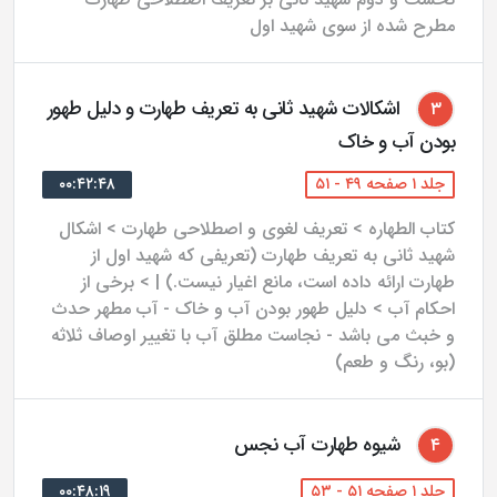
به متن کتاب اختصاص دارد و جلد پنجم فهرست‌های متنوع
مطرح شده از سوی شهید اول
کتاب است.
اشکالات شهید ثانی به تعریف طهارت و دلیل طهور
۳
بودن آب و خاک
جلد ۱ صفحه ۴۹ - ۵۱
۰۰:۴۲:۴۸
کتاب الطهاره > تعریف لغوی و اصطلاحی طهارت > اشکال
شهید ثانی به تعریف طهارت (تعریفی که شهید اول از
طهارت ارائه داده است، مانع اغیار نیست.) | > برخی از
احکام آب > دلیل طهور بودن آب و خاک - آب مطهر حدث
و خبث می باشد - نجاست مطلق آب با تغییر اوصاف ثلاثه
(بو، رنگ و طعم)
شیوه طهارت آب نجس
۴
جلد ۱ صفحه ۵۱ - ۵۳
۰۰:۴۸:۱۹