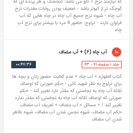
که نیازمند نزح 1 دلو می باشد: گنجشک و هر پرنده ای که
کوچک تر از کبوتر باشد - ضعیف بودن روایات مقدرات نزح
آب چاه - شیوه نزح جمیع آب چاه در چاه هایی که آب
فراوان دارند - تراوح: حضور 4 مرد یا بیشتر برای نزح آب
چاه
آب چاه (۶) + آب مضاف
۱۰
جلد ۱ صفحه ۶۱ - ۶۳
۰۰:۴۷:۳۶
کتاب الطهاره > آب چاه > عدم کفایت حضور زنان و بچه ها
برای تراوح به نظر شهید ثانی - حکم صورتی که اوصاف
ثلاثه آب چاه به نجاستی که مقدّر دارد تغییر کند - حکم
صورتی که اوصاف ثلاثه آب چاه به نجاستی که مقدّر ندارد
تغییر کند / > مسائل > آب مضاف > تعریف آب مضاف،
حکم آب مضاف، شیوه نجس شدن آب مضاف، شیوه طاهر
شدن آب مضاف.