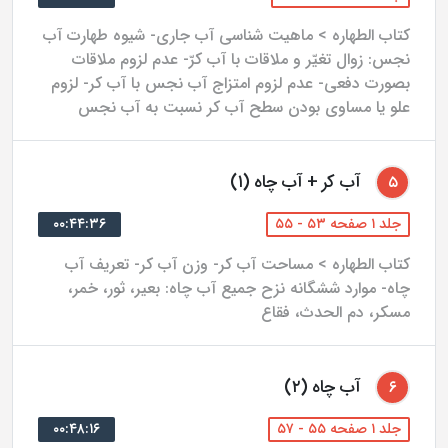
کتاب الطهاره > ماهیت شناسی آب جاری- شیوه طهارت آب
نجس: زوال تغیّر و ملاقات با آب کرّ- عدم لزوم ملاقات
بصورت دفعی- عدم لزوم امتزاج آب نجس با آب کر- لزوم
علو یا مساوی بودن سطح آب کر نسبت به آب نجس
آب کر + آب چاه (۱)
۵
جلد ۱ صفحه ۵۳ - ۵۵
۰۰:۴۴:۳۶
کتاب الطهاره > مساحت آب کر- وزن آب کر- تعریف آب
چاه- موارد ششگانه نزح جمیع آب چاه: بعیر، ثور، خمر،
مسکر، دم الحدث، فقاع
آب چاه (۲)
۶
جلد ۱ صفحه ۵۵ - ۵۷
۰۰:۴۸:۱۶