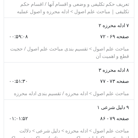
عاملى
(
موجود در نرم افزار اصول فقه و نیز کتابخانه
تعریف حکم تکلیفی و وضعی و اقسام آنها / اقسام حکم
دیجیتال نور
)
تکلیفی | مباحث علم اصول > ادله محرزه و اصول عملیه
کتاب «شرح الحلقة الاولى»، اثر سید كمال حيدرى
۷
ادله محرزه ۲
(
موجود در نرم افزار اصول فقه و نیز کتابخانه دیجیتال
صفحه ۶۹ - ۷۲
۰۰:۵۹:۰۸
نور
)
مباحث علم اصول > تقسیم بندی مباحث علم اصول / حجیت
کتاب «مذاكرة الاصول في كتاب الحلقة الاولى و
قطع و اهمیت آن
الثانية»، اثر ناصر محمد مسباع
(موجود در نرم افزار
۸
ادله محرزه ۳
اصول فقه مرکز تحقیقات کامپیوتری علوم اسلامی
نور)
صفحه ۷۳ - ۷۷
۰۰:۵۱:۳۰
کتاب «دروس في علم الأصول (خلاصة الحلقة الاولى)
مباحث علم اصول > ادله محرزه / تقسیم بندی ادله محرزه
» تالیف محمد حسين اشكنانى
(موجود در نرم افزار
۹
دلیل شرعی ۱
اصول فقه مرکز تحقیقات کامپیوتری علوم اسلامی
صفحه ۷۹ - ۸۶
۰۱:۰۱:۵۲
نور)
مباحث علم اصول > ادله محرزه > دلیل شرعی > دلالت