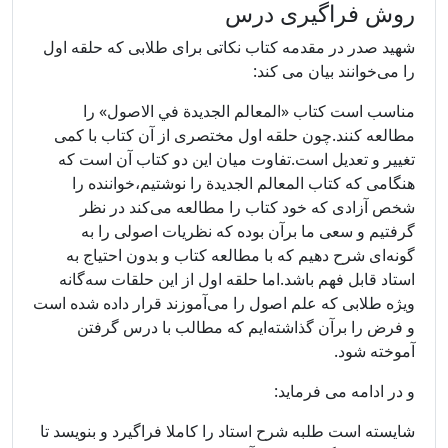
روش فراگیری درس
شهید صدر در مقدمه کتاب نکاتی براى طلابى كه حلقه اول
را مى‌خوانند بیان می کند:
مناسب است كتاب «المعالم الجديدة في الاصول» را
مطالعه كنند.چون حلقه اول مختصرى از آن كتاب با كمى
تغيير و تعديل است.تفاوت ميان اين دو كتاب آن است كه
هنگامى كه كتاب المعالم الجديدة را نوشتيم،خواننده را
شخص آزادى كه خود كتاب را مطالعه مى‌كند در نظر
گرفتيم و سعى ما برآن بوده كه نظريات اصولى را به
گونه‌اى شرح دهيم كه با مطالعه كتاب و بدون احتياج به
استاد قابل فهم باشد.اما حلقه اول از اين حلقات سه‌گانه
ويژه طلابى كه علم اصول را مى‌آموزند قرار داده شده است
و فرض را برآن گذاشته‌ايم كه مطالب با درس گرفتن
آموخته شود.
و در ادامه می فرماید:
شايسته است طلبه شرح استاد را كاملا فراگيرد و بنويسد تا