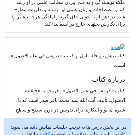
ملكه نويسندگى و به قلم آوردن مطالب علمى در او رشد
كند و مصطلحات و زبان علمى اين رشته و نظريات مطرح
شده در ذهن او به خوبى جاى گيرد و آمادگى هرچه بيشتر را
براى نگارش بحثهاى خارج در آينده پيدا كند.
کتاب پیش رو حلقه اول از کتاب
«
دروس في علم الاصول
»
است.
درباره کتاب
كتاب
« دروس في علم الاصول»
معروف به «حلقات
الاصول» تأليف آيت الله سيد محمد باقر صدر است كه با
شيوه اى نو و ابتكارى براى تدريس در دوره سطح و سطح
عالى حوزه نوشته شده است. اين اثر از اتقان علمى خوبى
در این بخش درس ها به ترتیب جلسات نمایش داده می شود؛
برخوردار است و در عين حال به لحاظ روشى جزء
علاوه بر این شما می‌توانید با مراجعه به
کتاب
و انتخاب