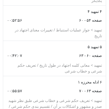
یکدیگر
الدراسات التخصصیة للشهید صدر است.
۴
تمهید ۴
برخی از کتب مرتبط با حلقه اول:
صفحه ۵۴ - ۶۰
۰۰:۵۲:۵۶
کتاب «المعالم الجديدة للُاصول» تأليف آيت الله سيد
تمهید > جواز عملیات استنباط / تغییرات معنای اجتهاد در
محمد باقر صدر
(
موجود در نرم افزار اصول فقه و نیز
تاریخ
کتابخانه دیجیتال نور
)
۵
تمهید ۵
کتاب «قواعد كلى استنباط» (ترجمه و شرح دروس في
علم الأصول) تالیف رضا اسلامی، ترجمه و شرح
صفحه ۶۰ - ۶۳
۰۰:۴۲:۰۷
فارسى كتاب « دروس في علم الاصول»
(
موجود در
تمهید > معانی کلمه اجتهاد در طول تاریخ / تعریف حکم
نرم افزار اصول فقه و نیز کتابخانه دیجیتال نور
)
شرعی و خطاب شرعی
كتاب «التعليق و الشرح المفيد للحلقة الاولى»، اثر سيد
۶
ادله محرزه ۱
محمد على حسينى لبنانى در ۲ جلد
(
موجود در نرم
صفحه ۶۳ - ۷۰
۰۰:۵۵:۵۷
افزار اصول فقه و نیز کتابخانه دیجیتال نور
)
تمهید > تعریف حکم شرعی و خطاب شرعی طبق نظر شهید
کتاب «شرح الحلقة الاولى»، اثر ناجى طالب آل فقيه
صدر و مشهور و اشکالات بر آن / تقسیم بندی حکم شرعی /