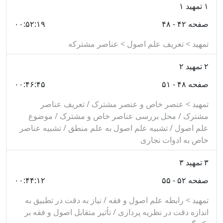
وضعیت نشر
۱
تمهید ۱
از جمله چاپ‌هایی که از این کتاب در بازار نشر موجود است
صفحه ۴۲ - ۴۸
۰۰:۵۲:۱۹
می‌توان به موارد زیر اشاره کرد:
تمهید > تعریف علم اصول > عناصر مشترکه
چاپ مرکز الابحاث و الدراسات التخصصیة للشهید
۲
تمهید ۲
صدر، تحقیق شده توسط گروه تحقیق کنگره بین المللی
صفحه ۴۸ - ۵۱
۰۰:۴۶:۴۵
آیت الله العظمی شهید صدر.
تمهید > عنصر خاص و عنصر مشترک / تعریف عناصر
چاپ موسسه نشر اسلامی وابسته به جامعه مدرسین.
مشترک / محل بررسی عناصر خاص و مشترک / موضوع
چاپ مجمع الفکر الاسلامي همراه با تعليقاتى ارزشمند
علم اصول / تشبیه علم اصول به علم منطق / تشبیه عناصر
خاص به ادوات نجاری
از سید على اكبر حائرى. (در این چاپ، حلقه سوم فقط
تا بحث دلالات التقرير آمده است و در انتهای کتاب
۳
تمهید ۳
ملاحق سه گانه‌ای چاپ شده که در چاپ‌های دیگر
صفحه ۵۲ - ۵۵
۰۰:۴۴:۱۲
نیامده است)
تمهید > رابطه علم اصول و فقه / نیاز به دقت در تطبیق به
اندازه دقت در نظریه پردازی / تأثیر متقابل اصول و فقه بر
نسخه استفاده شده در سایت مطابق چاپ مرکز الابحاث و